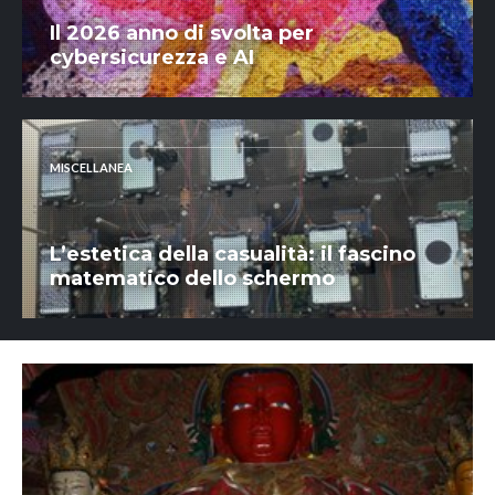
Il 2026 anno di svolta per
cybersicurezza e AI
MISCELLANEA
L’estetica della casualità: il fascino
matematico dello schermo