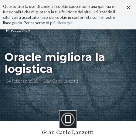
×
Salta
Questo sito fa uso di cookie, i cookie consentono una gamma di
ai
funzionalità che migliorano la tua fruizione del sito. Utilizzando il
contenuti.
sito, verrà accettato l'uso dei cookie in conformità con le nostre
|
linee guida. Per saperne di più
clicca qui
.
Salta
MISCELLANEA
alla
navigazione
Oracle migliora la
logistica
04 Febbraio 2025
Gian Carlo Lanzetti
Gian Carlo Lanzetti