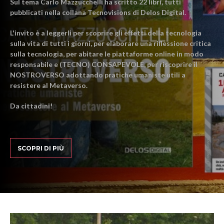
Sul tema Carlo Mazzucchelli ha scritto 22 libri, tutti
pubblicati nella collana Tecnovisions di Delos Digital.
L'invito è a leggerli per scoprire gli effetti della tecnologia
sulla vita di tutti i giorni, per elaborare una riflessione critica
sulla tecnologia, per abitare le piattaforme online in modo
responsabile e (TECNO) CONSAPEVOLE, per riscoprire il
NOSTROVERSO adottando pratiche umaniste utili a
resistere al Metaverso.
Da cittadini!
SCOPRI DI PIÙ