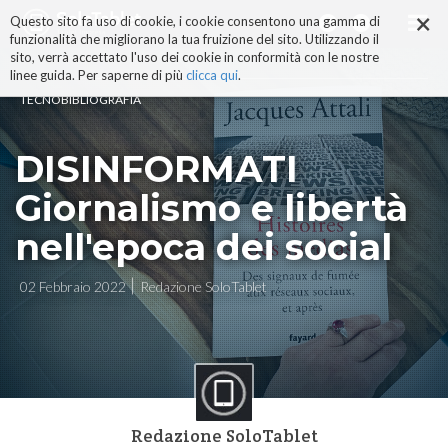
×
Salta
Questo sito fa uso di cookie, i cookie consentono una gamma di
ai
funzionalità che migliorano la tua fruizione del sito. Utilizzando il
contenuti.
sito, verrà accettato l'uso dei cookie in conformità con le nostre
|
linee guida. Per saperne di più
clicca qui
.
Salta
TECNOBIBLIOGRAFIA
alla
navigazione
DISINFORMATI
Giornalismo e libertà
nell'epoca dei social
02 Febbraio 2022
Redazione SoloTablet
Redazione SoloTablet