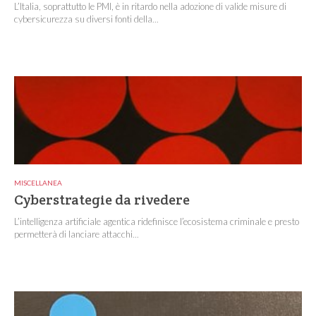
L’Italia, soprattutto le PMI, è in ritardo nella adozione di valide misure di
cybersicurezza su diversi fonti della...
MISCELLANEA
Cyberstrategie da rivedere
L’intelligenza artificiale agentica ridefinisce l’ecosistema criminale e presto
permetterà di lanciare attacchi...