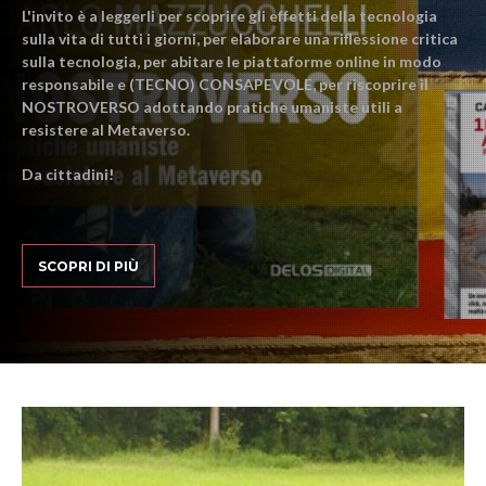
L'invito è a leggerli per scoprire gli effetti della tecnologia
sulla vita di tutti i giorni, per elaborare una riflessione critica
sulla tecnologia, per abitare le piattaforme online in modo
responsabile e (TECNO) CONSAPEVOLE, per riscoprire il
NOSTROVERSO adottando pratiche umaniste utili a
resistere al Metaverso.
Da cittadini!
SCOPRI DI PIÙ