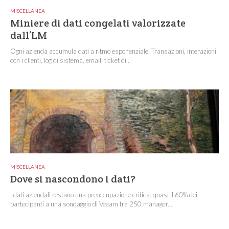
MISCELLANEA
Miniere di dati congelati valorizzate
dall’LM
Ogni azienda accumula dati a ritmo esponenziale. Transazioni, interazioni
con i clienti, log di sistema, email, ticket di...
MISCELLANEA
Dove si nascondono i dati?
I dati aziendali restano una preoccupazione critica: quasi il 60% dei
partecipanti a una sondaggio di Veeam tra 250 manager...