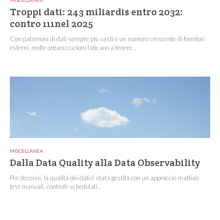
Troppi dati: 243 miliardi$ entro 2032:
contro 111nel 2025
Con patrimoni di dati sempre più vasti e un numero crescente di fornitori
esterni, molte organizzazioni faticano a tenere...
MISCELLANEA
Dalla Data Quality alla Data Observability
Per decenni, la qualità dei dati è stata gestita con un approccio reattivo:
test manuali, controlli schedulati...