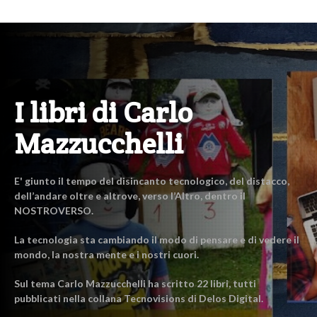
I libri di Carlo
Mazzucchelli
E' giunto il tempo del disincanto tecnologico, del distacco,
dell’andare oltre e altrove, verso l’Altro, dentro il
NOSTROVERSO.
La tecnologia sta cambiando il modo di pensare e di vedere il
mondo, la nostra mente e i nostri cuori.
Sul tema Carlo Mazzucchelli ha scritto 22 libri, tutti
pubblicati nella collana Tecnovisions di Delos Digital.