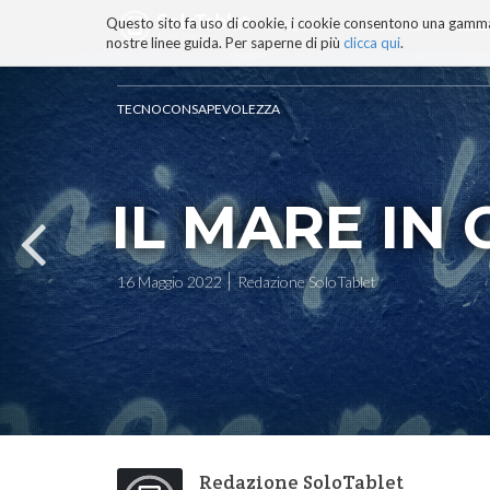
Questo sito fa uso di cookie, i cookie consentono una gamma di
BLOG
TECNOCONSAPEVOLEZZ
nostre linee guida. Per saperne di più
clicca qui
.
Salta
ai
contenuti.
TECNOCONSAPEVOLEZZA
|
Salta
alla
navigazione
IL MARE IN
16 Maggio 2022
Redazione SoloTablet
Redazione SoloTablet