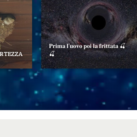
𝐏𝐫𝐢𝐦𝐚 𝐥’𝐮𝐨𝐯𝐨 𝐩𝐨𝐢 𝐥𝐚 𝐟𝐫𝐢𝐭𝐭𝐚𝐭𝐚 🍒
ERTEZZA
🍒