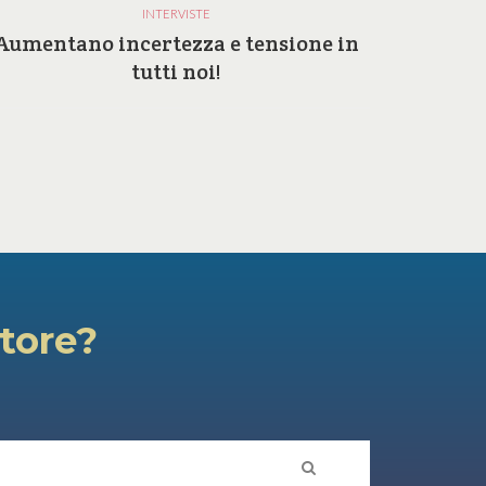
INTERVISTE
Aumentano incertezza e tensione in
Perc
tutti noi!
atore?