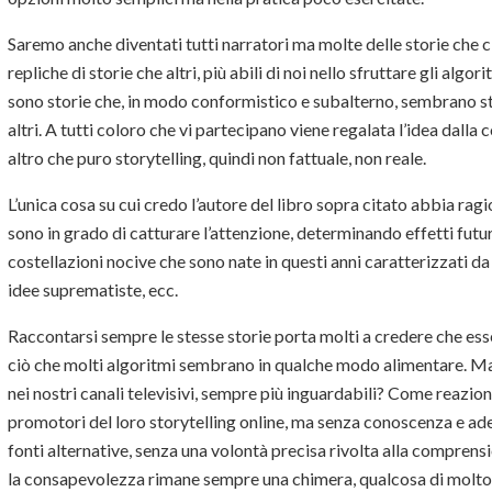
Saremo anche diventati tutti narratori ma molte delle storie che 
repliche di storie che altri, più abili di noi nello sfruttare gli algor
sono storie che, in modo conformistico e subalterno, sembrano st
altri. A tutti coloro che vi partecipano viene regalata l’idea dall
altro che puro storytelling, quindi non fattuale, non reale.
L’unica cosa su cui credo l’autore del libro sopra citato abbia ragi
sono in grado di catturare l’attenzione, determinando effetti futuri 
costellazioni nocive che sono nate in questi anni caratterizzati da 
idee suprematiste, ecc.
Raccontarsi sempre le stesse storie porta molti a credere che ess
ciò che molti algoritmi sembrano in qualche modo alimentare. Ma
nei nostri canali televisivi, sempre più inguardabili? Come reazio
promotori del loro storytelling online, ma senza conoscenza e a
fonti alternative, senza una volontà precisa rivolta alla comprensi
la consapevolezza rimane sempre una chimera, qualcosa di molto 