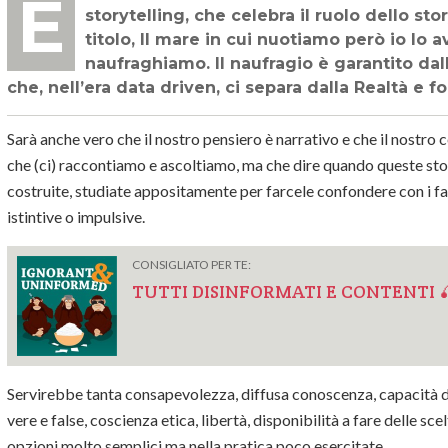
È in distribuzione da poco il nuovo libro di Frank Rose, esperto di strategic
storytelling, che celebra il ruolo dello stor
titolo, Il mare in cui nuotiamo però io lo a
naufraghiamo. Il naufragio è garantito d
che, nell’era data driven, ci separa dalla Realtà e f
Sarà anche vero che il nostro pensiero è narrativo e che il nostro 
che (ci) raccontiamo e ascoltiamo, ma che dire quando queste st
costruite, studiate appositamente per farcele confondere con i fa
istintive o impulsive.
CONSIGLIATO PER TE:
TUTTI DISINFORMATI E CONTENTI 
Servirebbe tanta consapevolezza, diffusa conoscenza, capacità di 
vere e false, coscienza etica, libertà, disponibilità a fare delle scel
opzioni molto semplici ma nella pratica poco esercitate.