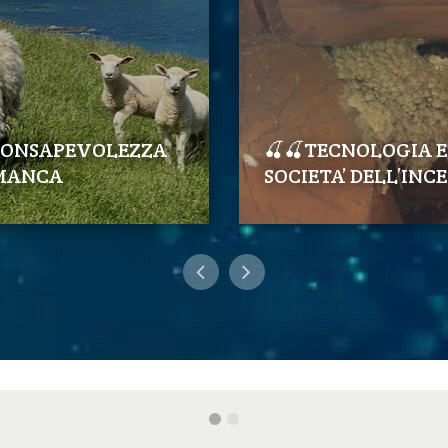
ONSAPEVOLEZZA
🍒🍒TECNOLOGIA E
 MANCA
SOCIETA’ DELL’INC