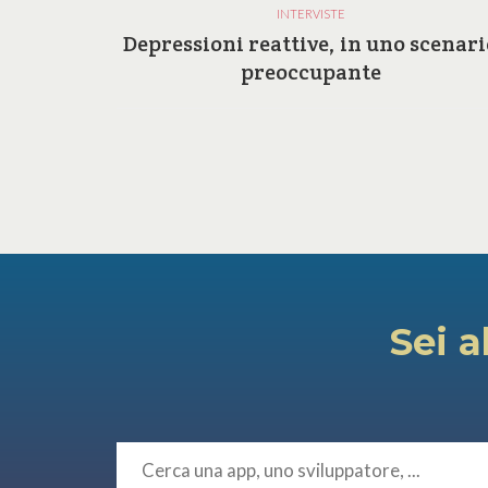
INTERVISTE
a e le
Depressioni reattive, in uno scenari
ilosofia
preoccupante
Sei a