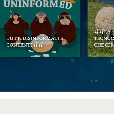
🍒🍒LA
TUTTI DISINFORMATI E
TECNOC
CONTENTI 🍒🍒
CHE CI