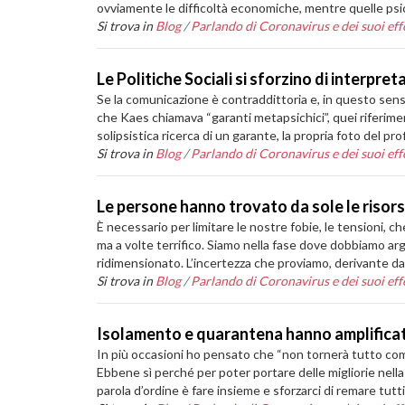
ovviamente le difficoltà economiche, mentre quelle psic
Si trova in
Blog
/
Parlando di Coronavirus e dei suoi effe
Le Politiche Sociali si sforzino di interpre
Se la comunicazione è contraddittoria e, in questo sens
che Kaes chiamava “garanti metapsichici”, quei riferiment
solipsistica ricerca di un garante, la propria foto del p
Si trova in
Blog
/
Parlando di Coronavirus e dei suoi effe
Le persone hanno trovato da sole le risor
È necessario per limitare le nostre fobie, le tensioni,
ma a volte terrifico. Siamo nella fase dove dobbiamo arg
ridimensionato. L’incertezza che proviamo, derivante dal
Si trova in
Blog
/
Parlando di Coronavirus e dei suoi effe
Isolamento e quarantena hanno amplificato 
In più occasioni ho pensato che “non tornerà tutto com
Ebbene sì perché per poter portare delle migliorie nella
parola d’ordine è fare insieme e sforzarci di remare tutt