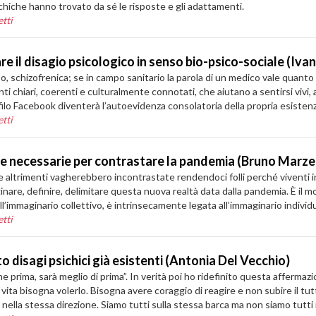
hiche hanno trovato da sé le risposte e gli adattamenti.
tti
tare il disagio psicologico in senso bio-psico-sociale (Iva
o, schizofrenica; se in campo sanitario la parola di un medico vale quanto
i chiari, coerenti e culturalmente connotati, che aiutano a sentirsi vivi, 
rofilo Facebook diventerà l’autoevidenza consolatoria della propria esisten
tti
se necessarie per contrastare la pandemia (Bruno Marze
 che altrimenti vagherebbero incontrastate rendendoci folli perché viventi
inare, definire, delimitare questa nuova realtà data dalla pandemia. È il 
l’immaginario collettivo, è intrinsecamente legata all’immaginario individu
tti
disagi psichici già esistenti (Antonia Del Vecchio)
e prima, sarà meglio di prima”. In verità poi ho ridefinito questa affer
 vita bisogna volerlo. Bisogna avere coraggio di reagire e non subire il tut
i nella stessa direzione. Siamo tutti sulla stessa barca ma non siamo tutti 