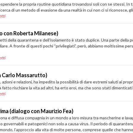
sospendere la propria routine quotidiana trovandosi soli con se stessi. In 
a ricerca di un metodo di evasione da una realtà in cui non ci si riconosce, gl
tti
go con Roberta Milanese)
fetti della quarantena e dell’isolamento è stato duplice. Una parte della 
are. A fronte di questi pochi “privilegiati”, però, abbiamo moltissime p
tti
n Carlo Massarutto)
zioni e relazioni, ha impedito la possibilità di dare estremi saluti ai pro
 fatto rischiare la vita ad altri, ha erto eroi, ma che sono stati dimenticati 
tti
ima (dialogo con Maurizio Fea)
uona e diffusa compagnia in un mondo a loro misura tra mascherine e lavagg
oco governabili e patogenici non solo a causa virus. Il periodo di quarante
l mondo, l’approccio alla vita di molte persone, comprese quelle che hann