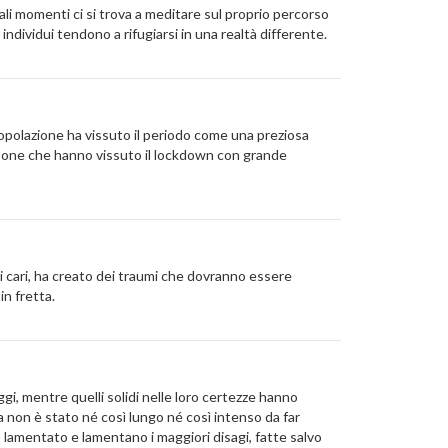
tali momenti ci si trova a meditare sul proprio percorso
i individui tendono a rifugiarsi in una realtà differente.
popolazione ha vissuto il periodo come una preziosa
ersone che hanno vissuto il lockdown con grande
pri cari, ha creato dei traumi che dovranno essere
in fretta.
i, mentre quelli solidi nelle loro certezze hanno
na non è stato né così lungo né così intenso da far
o lamentato e lamentano i maggiori disagi, fatte salvo