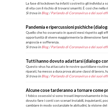
La fase di lockdown ha infatti costretto gli individui a 
di vita con il rischio di trovarsi smarriti. È così che nell
Si trova in
Blog
/
Parlando di Coronavirus e dei suoi effe
Pandemia e ripercussioni psichiche (dialo
Quello che ho osservato in questi mesi rispetto agli ef
opportunità di vivere maggiormente la dimensione famili
angoscia e sofferenza.
Si trova in
Blog
/
Parlando di Coronavirus e dei suoi effe
Tutti hanno dovuto adattarsi (dialogo co
Questo virus ha attaccato le nostre quotidiane routine, a
riparati, ha messo a dura prova alcune classi di lavoro, ha
Si trova in
Blog
/
Parlando di Coronavirus e dei suoi effe
Alcune cose tarderanno a tornare come pr
I fobico ossessivi si sono trovati improvvisamente in b
dovuto fare i conti con scenari instabili, inquietanti, p
cambiare in modo sostanziale le abitudini, la visione de