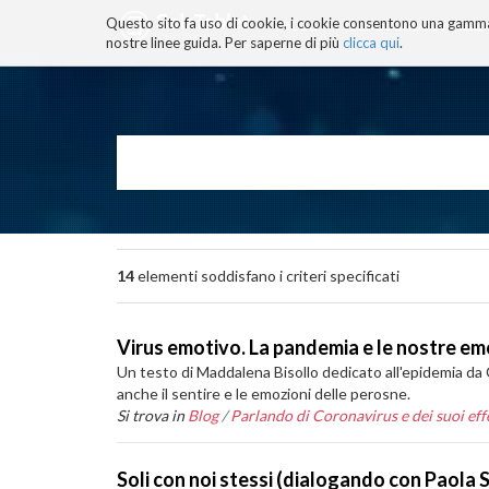
Questo sito fa uso di cookie, i cookie consentono una gamma di
BLOG
TECNOCONSAPEVOLEZZ
nostre linee guida. Per saperne di più
clicca qui
.
Salta
ai
contenuti.
|
Salta
alla
navigazione
14
elementi soddisfano i criteri specificati
Virus emotivo. La pandemia e le nostre emo
Un testo di Maddalena Bisollo dedicato all'epidemia da C
anche il sentire e le emozioni delle perosne.
Si trova in
Blog
/
Parlando di Coronavirus e dei suoi effe
Soli con noi stessi (dialogando con Paola