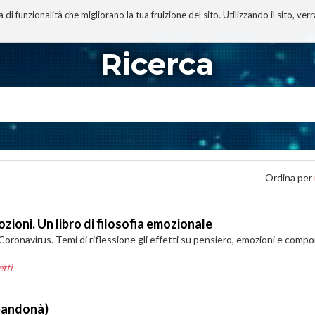
 funzionalità che migliorano la tua fruizione del sito. Utilizzando il sito, ver
A
TECNOBIBLIOGRAFIA
I MIEI LIBRI
PROGETTO
Ricerca
Ordina per
zioni. Un libro di filosofia emozionale
oronavirus. Temi di riflessione gli effetti su pensiero, emozioni e compor
tti
 Sandonà)