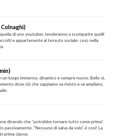
n Colnaghi)
 quella di uno youtuber, tenderanno a scomparire quelli
accolti e appartenente al tessuto sociale: così, nella
za.
min)
 in un luogo immenso, dinamico e sempre nuovo. Bello sì,
momento dove ciò che sappiamo va rivisto e va ampliato,
ale.
mazione dicendo che “potrebbe tornare tutto come prima”.
to passivamente. “Nessuno di salva da solo”, è così! La
in prima classe.