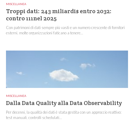
MISCELLANEA
Troppi dati: 243 miliardi$ entro 2032:
contro 111nel 2025
Con patrimoni di dati sempre più vasti e un numero crescente di fornitori
esterni, molte organizzazioni faticano a tenere...
MISCELLANEA
Dalla Data Quality alla Data Observability
Per decenni, la qualità dei dati è stata gestita con un approccio reattivo:
test manuali, controlli schedulati...