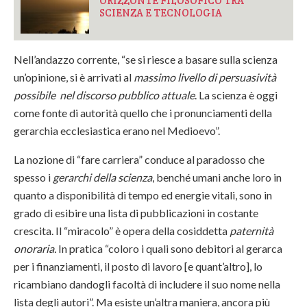
ORIZZONTE FILOSOFICO TRA
SCIENZA E TECNOLOGIA
Nell’andazzo corrente, “se si riesce a basare sulla scienza
un’opinione, si è arrivati al
massimo livello di persuasività
possibile nel discorso pubblico attuale
. La scienza è oggi
come fonte di autorità quello che i pronunciamenti della
gerarchia ecclesiastica erano nel Medioevo”.
La nozione di “fare carriera” conduce al paradosso che
spesso i
gerarchi della scienza
, benché umani anche loro in
quanto a disponibilità di tempo ed energie vitali, sono in
grado di esibire una lista di pubblicazioni in costante
crescita. Il “miracolo” è opera della cosiddetta
paternità
onoraria.
In pratica “coloro i quali sono debitori al gerarca
per i finanziamenti, il posto di lavoro [e quant’altro], lo
ricambiano dandogli facoltà di includere il suo nome nella
lista degli autori”. Ma esiste un’altra maniera, ancora più