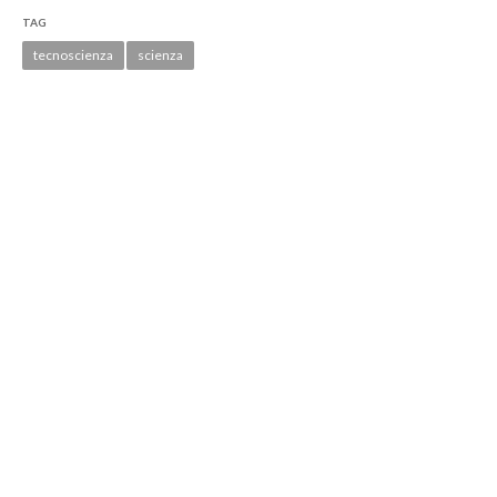
TAG
tecnoscienza
scienza