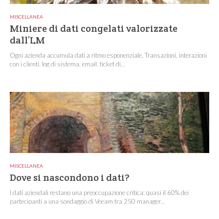
MISCELLANEA
Miniere di dati congelati valorizzate
dall’LM
Ogni azienda accumula dati a ritmo esponenziale. Transazioni, interazioni
con i clienti, log di sistema, email, ticket di...
MISCELLANEA
Dove si nascondono i dati?
I dati aziendali restano una preoccupazione critica: quasi il 60% dei
partecipanti a una sondaggio di Veeam tra 250 manager...