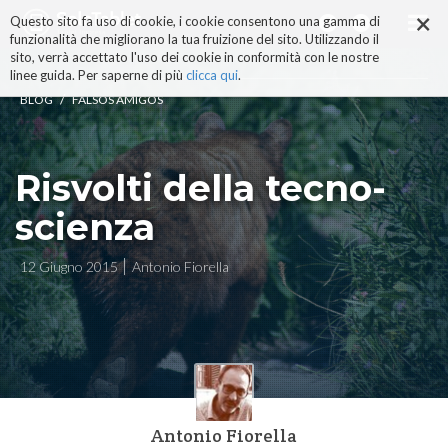
×
Salta
Questo sito fa uso di cookie, i cookie consentono una gamma di
ai
funzionalità che migliorano la tua fruizione del sito. Utilizzando il
contenuti.
sito, verrà accettato l'uso dei cookie in conformità con le nostre
|
linee guida. Per saperne di più
clicca qui
.
Salta
/
BLOG
FALSOS AMIGOS
alla
navigazione
Risvolti della tecno-
scienza
12 Giugno 2015
Antonio Fiorella
Antonio Fiorella