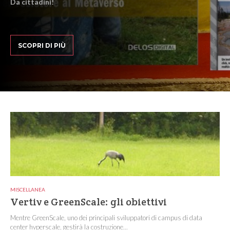
Da cittadini!
SCOPRI DI PIÙ
MISCELLANEA
Vertiv e GreenScale: gli obiettivi
Mentre GreenScale, uno dei principali sviluppatori di campus di data
center hyperscale, gestirà la costruzione...