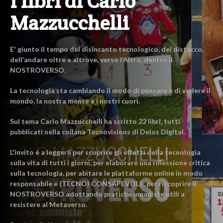
I libri di Carlo
Mazzucchelli
E' giunto il tempo del disincanto tecnologico, del distacco,
dell’andare oltre e altrove, verso l’Altro, dentro il
NOSTROVERSO.
La tecnologia sta cambiando il modo di pensare e di vedere il
mondo, la nostra mente e i nostri cuori.
Sul tema Carlo Mazzucchelli ha scritto 22 libri, tutti
pubblicati nella collana Tecnovisions di Delos Digital.
L'invito è a leggerli per scoprire gli effetti della tecnologia
sulla vita di tutti i giorni, per elaborare una riflessione critica
sulla tecnologia, per abitare le piattaforme online in modo
responsabile e (TECNO) CONSAPEVOLE, per riscoprire il
NOSTROVERSO adottando pratiche umaniste utili a
resistere al Metaverso.