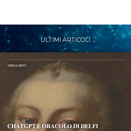
ULTIMI ARTICOLI
TABULARIO
𝐂𝐇𝐀𝐓𝐆𝐏𝐓 𝐄 𝐎𝐑𝐀𝐂𝐎𝐋𝐎 𝐃𝐈 𝐃𝐄𝐋𝐅𝐈