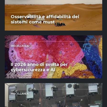
Osservabilità e affidabilità dei
sistemi come must
MISCELLANEA
Il 2026 anno di svolta per
cybersicurezza e AI
MISCELLANEA