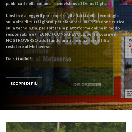
pubblicati nella collana Tecnovisions di Delos Digital.
L'invito è a leggerli per scoprire gli effetti della tecnologia
sulla vita di tutti i giorni, per elaborare una riflessione critica
sulla tecnologia, per abitare le piattaforme online in modo
responsabile e (TECNO) CONSAPEVOLE, per riscoprire il
NOSTROVERSO adottando pratiche umaniste utili a
resistere al Metaverso.
Da cittadini!
SCOPRI DI PIÙ