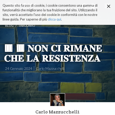
×
Salta
Questo sito fa uso di cookie, i cookie consentono una gamma di
ai
funzionalità che migliorano la tua fruizione del sito. Utilizzando il
contenuti.
sito, verrà accettato l'uso dei cookie in conformità con le nostre
|
linee guida. Per saperne di più
clicca qui
.
Salta
/
BLOG
TABULARIO
alla
navigazione
🟥 🟥 𝐍𝐎𝐍 𝐂𝐈 𝐑𝐈𝐌𝐀𝐍𝐄
𝐂𝐇𝐄 𝐋𝐀 𝐑𝐄𝐒𝐈𝐒𝐓𝐄𝐍𝐙𝐀
24 Gennaio 2024
Carlo Mazzucchelli
Carlo Mazzucchelli