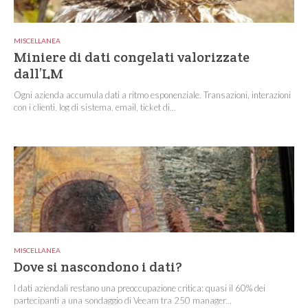
MISCELLANEA
Miniere di dati congelati valorizzate
dall’LM
Ogni azienda accumula dati a ritmo esponenziale. Transazioni, interazioni
con i clienti, log di sistema, email, ticket di...
MISCELLANEA
Dove si nascondono i dati?
I dati aziendali restano una preoccupazione critica: quasi il 60% dei
partecipanti a una sondaggio di Veeam tra 250 manager...