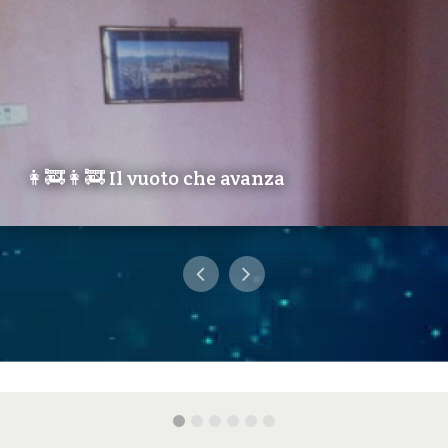
👩‍🚒️👩‍🚒️ Il vuoto che avanza