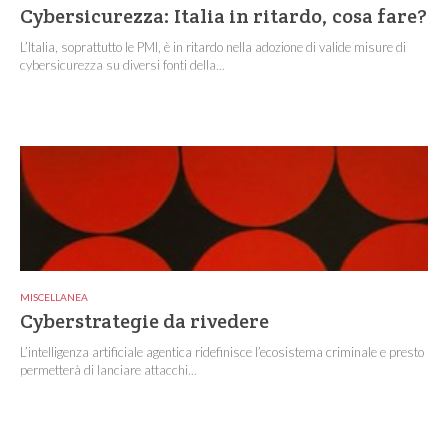
Cybersicurezza: Italia in ritardo, cosa fare?
L’Italia, soprattutto le PMI, è in ritardo nella adozione di valide misure di
cybersicurezza su diversi fonti della...
MISCELLANEA
Cyberstrategie da rivedere
L’intelligenza artificiale agentica ridefinisce l’ecosistema criminale e presto
permetterà di lanciare attacchi...