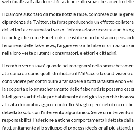
web finalizzati alla demistificazione e allo smascheramento delle
Il clamore suscitato da molte notizie false, comprese quelle gen
dipendenza da Twitter, sta forse producendo un effetto collatera
dei lettori e consumatori verso l'informazione ricevuta e un bisog
tecnologiche come Facebook o le istituzioni che stanno pensand
fenomeno delle fake news, l'argine vero alle false informazioni sar
nella loro veste di utenti, consumatori, elettori e cittadini.
Il cambio vero si avrà quando ad impegnarsi nello smascheramento 
atti concreti come quelli di rifiutare il MiPiace e la condivisione 
condividere per contribuire a far sapere a tutti la falsità e non ve
la scoperta e lo smascheramento delle false notizie possano esse
intelligenza artificiale probabilmente è nel giusto perchè riconos
attività di monitoraggio e controllo. Sbaglia però nel ritenere ch
debellato solo con l'intervento algoritmico. Serve un intervento 
responsabilità, l'adesione a etiche comportamentali dettate dalla r
fatti, unitamente allo sviluppo di processi decisionali più attenti, rif