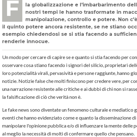
False verità e fake news sono sempre esistite ma la pervasività della tecnologia,
la globalizzazione e l'imbarbarimento della
nostri tempi le hanno trasformate in macc
manipolazione, controllo e potere. Non c'è 
il quinto potere ancora resistente, se ne stiano o
esempio chiedendosi se si stia facendo a sufficien
renderle innocue.
Un modo per cercare di capire se e quanto si stia facendo per cont
osservare cosa stiano facendo i signori del silicio, proprietari de
loro potenzialità virali, pervasività e persone raggiunte, hanno gl
notizie. Notizie false che molti finiscono per credere vere, per 
una narrazione resistente alle critiche e ai dubbi di chi non si ras
la falsificazione di ciò che verità non è.
Le fake news sono diventate un fenomeno culturale e mediatico gra
eventi che hanno evidenziato come e quanto la disseminazione di n
manipolare l'opinione pubblica e/o di influenzare la mente delle 
al meglio la necessità di molti di confermare quello che pensano.