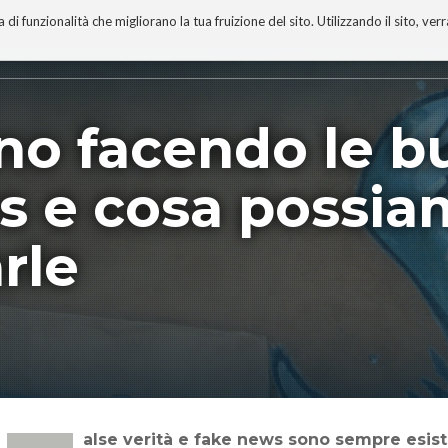
 funzionalità che migliorano la tua fruizione del sito. Utilizzando il sito, ver
A
TECNOBIBLIOGRAFIA
I MIEI LIBRI
PROGETTO
no facendo le bu
s e cosa possia
rle