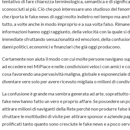
tentativo di fare chiarezza terminologica, semantica e di signific
sconosciuti ai più. Ciò che può interessare uno studioso del fenom
che riporta le fake news di oggi molto indietro nel tempo ma anch
tutto, a volte anche in modo improprio e a sua volta falso. Rimane 
informazioni hanno oggi raggiunto, della velocità con la quale si 
immediate sfruttando sensazionalità ed emozioni, della confusion
danni politici, economici e finanziari che già oggi producono.
Certamente non aiuta il modo con cui molte persone navigano sup
ad eccedere nei MiPiace e nelle condivisioni veloci con amici e 
cosa favorendo una pervasività maligna, globale e esponenziale di
diventare vere solo per avere ricevuto migliaia o milioni di condivi
La confusione è grande ma sembra generata ad arte, soprattutto d
fake new hanno fatto un vero e proprio affare. Se possedere un po
attirare milioni di naviganti della Rete perchè non produrre fals
sfruttare le moltitudini di visite per attirare sponsor e aziende pag
prolificati tanto quanto sono cresciute le fake news e a poco servo