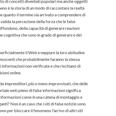
ato di concetti diventati popolari ma anche oggetti
eno è la storia di un modo di raccontare la realtà
e quanto il termine sia arrivato a comprendere di
valida la percezione della forza che le false
diffondono, della capacità di generare reazioni
e cognitiva che sono in grado di generare e dei
erficialmente il Web e neppure la loro abitudine
conoscenti che probabilmente faranno la stessa
 informazioni non verificate e che rischiano di
sioni online.
a imprenditori, più o meno improvvisati, che delle
rtale web pieno di false informazioni significa
e informazioni come in una catena di montaggio e
anti? Non è un caso che i siti di false notizie sono
no per bloccare il fenomeno l'arrivo di altri siti