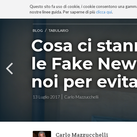
Questo sito fa uso di cookie, i cookie consentono una gamma di
BLOG
TECNOCONSAPEVOLEZZ
nostre linee guida. Per saperne di più
clicca qui
.
Salta
ai
contenuti.
/
BLOG
TABULARIO
|
Cosa ci stan
Salta
alla
navigazione
le Fake New
noi per evita
13 Luglio 2017
Carlo Mazzucchelli
Carlo Mazzucchelli