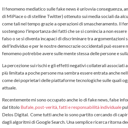
Il fenomeno mediatico sulle fake news è un'ovvia conseguenza, an
di MiPiace o di stelline Twitter) ottenuto sui media sociali da al
come tali nel tempo grazie a operazioni di smascheramento. Il fe
sostengono l'importanza dei fatti che se si comincia a non essere s
falso o se si diventa incapaci di discriminare tra argomentazioni se
dell'individuo e per le nostre democrazie occidentali può essere m
fenomeno potrebbe avere sulle mente stessa delle persone e sulla
La percezione sui rischi e gli effetti negativi collaterali associati 
più limitata a poche persone ma sembra essere entrata anche nell'
come dei poprietari delle piattaforme tecnologiche sulle quali og
attuale.
Recentemente mi sono occupato anche io di fake news, false infor
dal titolo
Bufale, post-verità, fatti e responsabilità individuale
pub
Delos Digital. Come tutti anche io sono partito cercando di capi
dagli algoritmi di Google Search. Una semplice ricerca ritorna dec