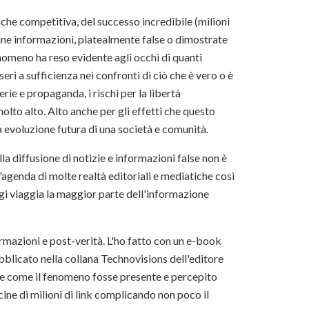
che competitiva, del successo incredibile (milioni
cune informazioni, platealmente false o dimostrate
nomeno ha reso evidente agli occhi di quanti
eri a sufficienza nei confronti di ciò che è vero o è
rie e propaganda, i rischi per la libertà
olto alto. Alto anche per gli effetti che questo
 evoluzione futura di una società e comunità.
alla diffusione di notizie e informazioni false non è
agenda di molte realtà editoriali e mediatiche così
gi viaggia la maggior parte dell'informazione
mazioni e post-verità. L'ho fatto con un e-book
blicato nella collana Technovisions dell'editore
re come il fenomeno fosse presente e percepito
ine di milioni di link complicando non poco il