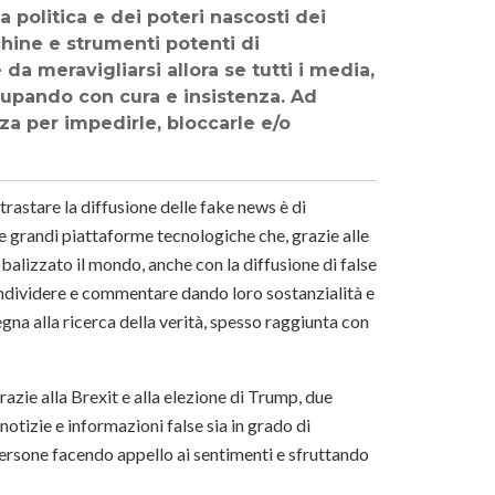
 politica e dei poteri nascosti dei
hine e strumenti potenti di
da meravigliarsi allora se tutti i media,
ccupando con cura e insistenza. Ad
za per impedirle, bloccarle e/o
rastare la diffusione delle fake news è di
lle grandi piattaforme tecnologiche che, grazie alle
obalizzato il mondo, anche con la diffusione di false
condividere e commentare dando loro sostanzialità e
segna alla ricerca della verità, spesso raggiunta con
zie alla Brexit e alla elezione di Trump, due
otizie e informazioni false sia in grado di
persone facendo appello ai sentimenti e sfruttando