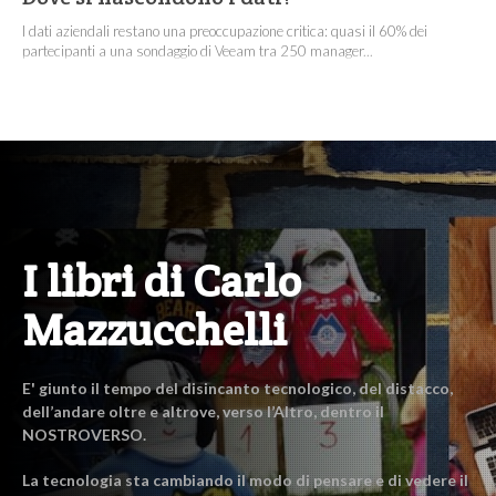
I dati aziendali restano una preoccupazione critica: quasi il 60% dei
partecipanti a una sondaggio di Veeam tra 250 manager...
I libri di Carlo
Mazzucchelli
E' giunto il tempo del disincanto tecnologico, del distacco,
dell’andare oltre e altrove, verso l’Altro, dentro il
NOSTROVERSO.
La tecnologia sta cambiando il modo di pensare e di vedere il