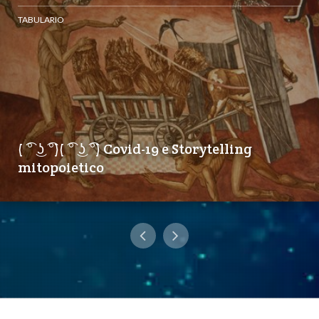
TABULARIO
( ͡° ͜ʖ ͡°)( ͡° ͜ʖ ͡°) Covid-19 e Storytelling
mitopoietico