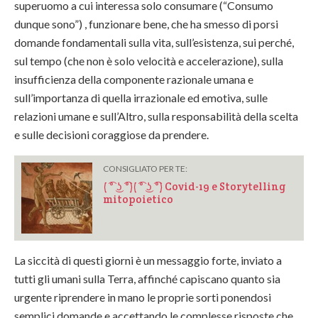
superuomo a cui interessa solo consumare (“Consumo
dunque sono”) , funzionare bene, che ha smesso di porsi
domande fondamentali sulla vita, sull’esistenza, sui perché,
sul tempo (che non è solo velocità e accelerazione), sulla
insufficienza della componente razionale umana e
sull’importanza di quella irrazionale ed emotiva, sulle
relazioni umane e sull’Altro, sulla responsabilità della scelta
e sulle decisioni coraggiose da prendere.
CONSIGLIATO PER TE:
( ͡° ͜ʖ ͡°)( ͡° ͜ʖ ͡°) Covid-19 e Storytelling
mitopoietico
La siccità di questi giorni è un messaggio forte, inviato a
tutti gli umani sulla Terra, affinché capiscano quanto sia
urgente riprendere in mano le proprie sorti ponendosi
semplici domande e accettando le complesse risposte che