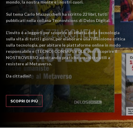
mondo, la nostra mente e i nostri cuori.
Sul tema Carlo Mazzucchelli ha scritto 22 libri, tutti
pubblicati nella collana Tecnovisions di Delos Digital.
L'invito è a leggerli per scoprire gli effetti della tecnologia
sulla vita di tutti i giorni, per elaborare una riflessione critica
sulla tecnologia, per abitare le piattaforme online in modo
responsabile e (TECNO) CONSAPEVOLE, per riscoprire il
NOSTROVERSO adottando pratiche umaniste utili a
resistere al Metaverso.
Da cittadini!
SCOPRI DI PIÙ