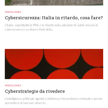
MISCELLANEA
Cybersicurezza: Italia in ritardo, cosa fare?
L’Italia, soprattutto le PMI, è in ritardo nella adozione di valide misure di
cybersicurezza su diversi fonti della...
MISCELLANEA
Cyberstrategie da rivedere
L’intelligenza artificiale agentica ridefinisce l’ecosistema criminale e presto
permetterà di lanciare attacchi...