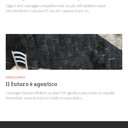
Oggi il vero vantaggio competitivo non sta più nell'adottare nuove
infrastrutture e soluzioni IT, ma nel saperne trarre un...
MISCELLANEA
Il futuro è agentico
I manager devono riflettere su dove l'IA agentica può creare un impatto
immediato, come testarla in modo responsabile e...