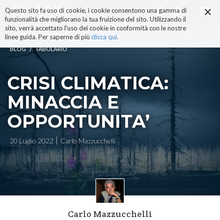
×
Salta
Questo sito fa uso di cookie, i cookie consentono una gamma di
ai
funzionalità che migliorano la tua fruizione del sito. Utilizzando il
contenuti.
sito, verrà accettato l'uso dei cookie in conformità con le nostre
|
linee guida. Per saperne di più
clicca qui
.
Salta
/
BLOG
TABULARIO
alla
navigazione
CRISI CLIMATICA:
MINACCIA E
OPPORTUNITA’
20 Luglio 2022
Carlo Mazzucchelli
Carlo Mazzucchelli