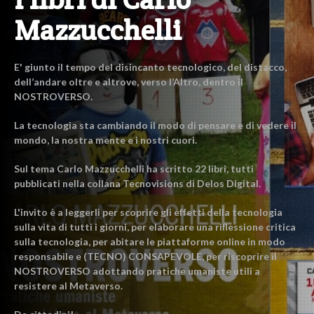
Mazzucchelli
E' giunto il tempo del disincanto tecnologico, del distacco,
dell’andare oltre e altrove, verso l’Altro, dentro il
NOSTROVERSO.
La tecnologia sta cambiando il modo di pensare e di vedere il
mondo, la nostra mente e i nostri cuori.
Sul tema Carlo Mazzucchelli ha scritto 22 libri, tutti
pubblicati nella collana Tecnovisions di Delos Digital.
L'invito è a leggerli per scoprire gli effetti della tecnologia
sulla vita di tutti i giorni, per elaborare una riflessione critica
sulla tecnologia, per abitare le piattaforme online in modo
responsabile e (TECNO) CONSAPEVOLE, per riscoprire il
NOSTROVERSO adottando pratiche umaniste utili a
resistere al Metaverso.