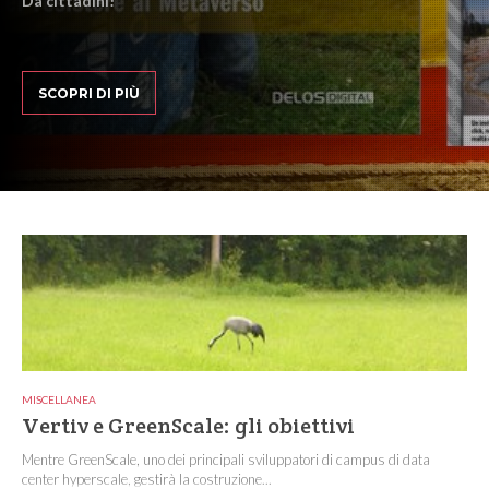
Da cittadini!
SCOPRI DI PIÙ
MISCELLANEA
Vertiv e GreenScale: gli obiettivi
Mentre GreenScale, uno dei principali sviluppatori di campus di data
center hyperscale, gestirà la costruzione...