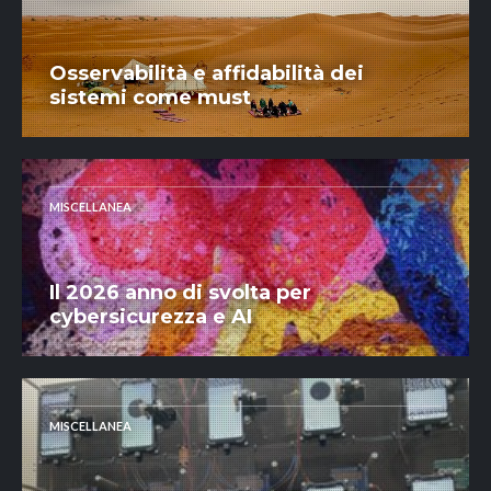
Osservabilità e affidabilità dei
sistemi come must
MISCELLANEA
Il 2026 anno di svolta per
cybersicurezza e AI
MISCELLANEA