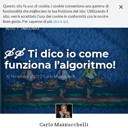
×
Salta
Questo sito fa uso di cookie, i cookie consentono una gamma di
ai
funzionalità che migliorano la tua fruizione del sito. Utilizzando il
contenuti.
sito, verrà accettato l'uso dei cookie in conformità con le nostre
|
linee guida. Per saperne di più
clicca qui
.
Salta
/
BLOG
TABULARIO
alla
navigazione
🛶🛶 Ti dico io come
funziona l’algoritmo!
30 Novembre 2020
Carlo Mazzucchelli
Carlo Mazzucchelli