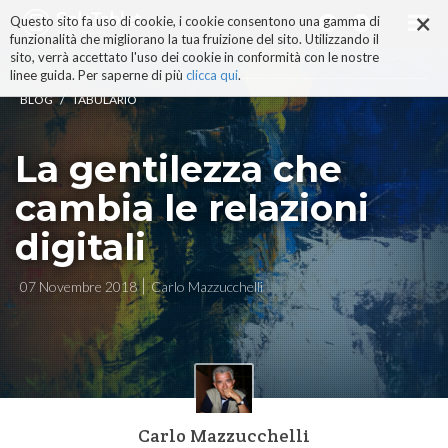
×
Salta
Questo sito fa uso di cookie, i cookie consentono una gamma di
ai
funzionalità che migliorano la tua fruizione del sito. Utilizzando il
contenuti.
sito, verrà accettato l'uso dei cookie in conformità con le nostre
|
linee guida. Per saperne di più
clicca qui
.
Salta
/
BLOG
TABULARIO
alla
navigazione
La gentilezza che
cambia le relazioni
digitali
07 Novembre 2018
Carlo Mazzucchelli
Carlo Mazzucchelli