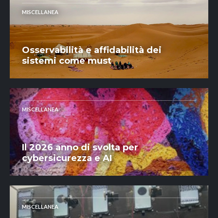
MISCELLANEA
Osservabilità e affidabilità dei
sistemi come must
MISCELLANEA
Il 2026 anno di svolta per
cybersicurezza e AI
MISCELLANEA