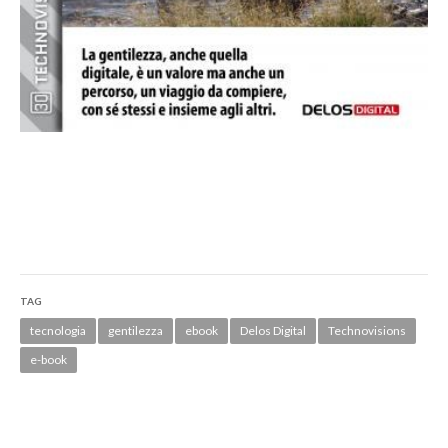
TAG
tecnologia
gentilezza
ebook
Delos Digital
Technovisions
e-book