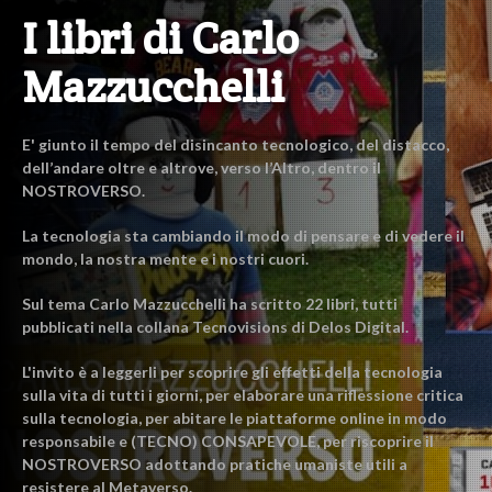
I libri di Carlo
Mazzucchelli
E' giunto il tempo del disincanto tecnologico, del distacco,
dell’andare oltre e altrove, verso l’Altro, dentro il
NOSTROVERSO.
La tecnologia sta cambiando il modo di pensare e di vedere il
mondo, la nostra mente e i nostri cuori.
Sul tema Carlo Mazzucchelli ha scritto 22 libri, tutti
pubblicati nella collana Tecnovisions di Delos Digital.
L'invito è a leggerli per scoprire gli effetti della tecnologia
sulla vita di tutti i giorni, per elaborare una riflessione critica
sulla tecnologia, per abitare le piattaforme online in modo
responsabile e (TECNO) CONSAPEVOLE, per riscoprire il
NOSTROVERSO adottando pratiche umaniste utili a
resistere al Metaverso.