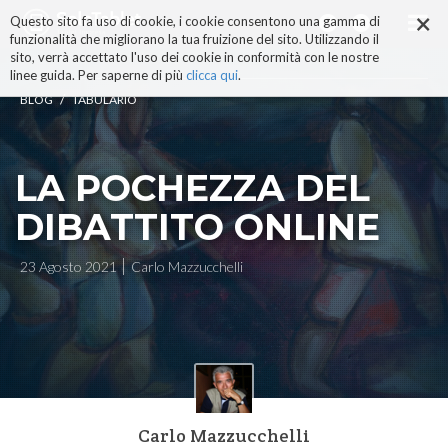
×
Salta
Questo sito fa uso di cookie, i cookie consentono una gamma di
ai
funzionalità che migliorano la tua fruizione del sito. Utilizzando il
contenuti.
sito, verrà accettato l'uso dei cookie in conformità con le nostre
|
linee guida. Per saperne di più
clicca qui
.
Salta
/
BLOG
TABULARIO
alla
navigazione
LA POCHEZZA DEL
DIBATTITO ONLINE
23 Agosto 2021
Carlo Mazzucchelli
Carlo Mazzucchelli