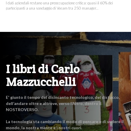
I dati aziendali restano una preoccupazione critica: quasi il 60% dei
partecipanti a una sondaggio di Veeam tra 250 manager...
I libri di Carlo
Mazzucchelli
E' giunto il tempo del disincanto tecnologico, del distacco,
dell’andare oltre e altrove, verso l’Altro, dentro il
NOSTROVERSO.
La tecnologia sta cambiando il modo di pensare e di vedere il
mondo, la nostra mente e i nostri cuori.