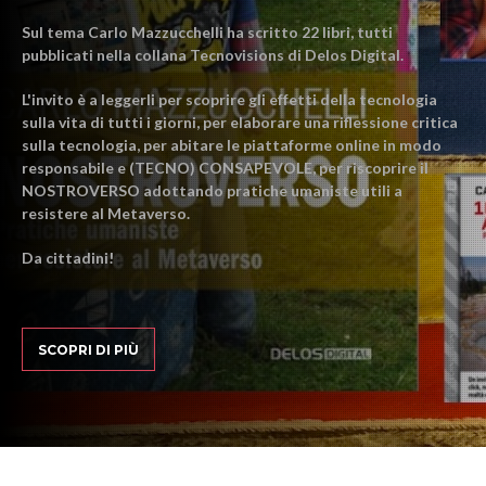
Sul tema Carlo Mazzucchelli ha scritto 22 libri, tutti
pubblicati nella collana Tecnovisions di Delos Digital.
L'invito è a leggerli per scoprire gli effetti della tecnologia
sulla vita di tutti i giorni, per elaborare una riflessione critica
sulla tecnologia, per abitare le piattaforme online in modo
responsabile e (TECNO) CONSAPEVOLE, per riscoprire il
NOSTROVERSO adottando pratiche umaniste utili a
resistere al Metaverso.
Da cittadini!
SCOPRI DI PIÙ