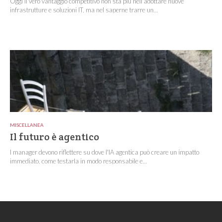
Oggi il vero vantaggio competitivo non sta più nell'adottare nuove
infrastrutture e soluzioni IT, ma nel saperne trarre un...
MISCELLANEA
Il futuro è agentico
I manager devono riflettere su dove l'IA agentica può creare un impatto
immediato, come testarla in modo responsabile e...