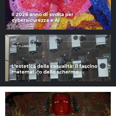
Il 2026 anno di svolta per
cybersicurezza e AI
MISCELLANEA
L’estetica della casualità: il fascino
matematico dello schermo