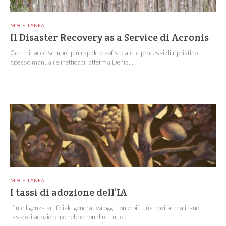
MISCELLANEA
Il Disaster Recovery as a Service di Acronis
Con minacce sempre più rapide e sofisticate, e processi di ripristino
spesso manuali e inefficaci, afferma Denis...
MISCELLANEA
I tassi di adozione dell’IA
L’intelligenza artificiale generativa oggi non è più una novità, ma il suo
tasso di adozione potrebbe non dirci tutto...