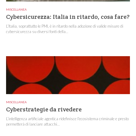
MISCELLANEA
Cybersicurezza: Italia in ritardo, cosa fare?
L’Italia, soprattutto le PMI, è in ritardo nella adozione di valide misure di
cybersicurezza su diversi fonti della...
MISCELLANEA
Cyberstrategie da rivedere
L’intelligenza artificiale agentica ridefinisce l’ecosistema criminale e presto
permetterà di lanciare attacchi...