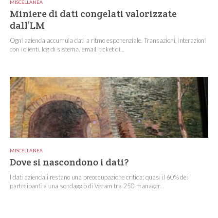
MISCELLANEA
Miniere di dati congelati valorizzate
dall’LM
Ogni azienda accumula dati a ritmo esponenziale. Transazioni, interazioni
con i clienti, log di sistema, email, ticket di...
MISCELLANEA
Dove si nascondono i dati?
I dati aziendali restano una preoccupazione critica: quasi il 60% dei
partecipanti a una sondaggio di Veeam tra 250 manager...