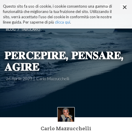
×
Salta
Questo sito fa uso di cookie, i cookie consentono una gamma di
ai
funzionalità che migliorano la tua fruizione del sito. Utilizzando il
contenuti.
sito, verrà accettato l'uso dei cookie in conformità con le nostre
|
linee guida. Per saperne di più
clicca qui
.
Salta
/
BLOG
TABULARIO
alla
navigazione
𝐏𝐄𝐑𝐂𝐄𝐏𝐈𝐑𝐄, 𝐏𝐄𝐍𝐒𝐀𝐑𝐄,
𝐀𝐆𝐈𝐑𝐄
26 Aprile 2023
Carlo Mazzucchelli
Carlo Mazzucchelli