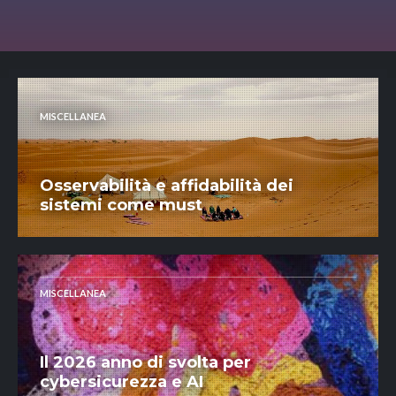
MISCELLANEA
Osservabilità e affidabilità dei
sistemi come must
MISCELLANEA
Il 2026 anno di svolta per
cybersicurezza e AI