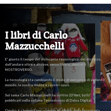
I libri di Carlo
Mazzucchelli
E' giunto il tempo del disincanto tecnologico, del distacco,
dell’andare oltre e altrove, verso l’Altro, dentro il
NOSTROVERSO.
La tecnologia sta cambiando il modo di pensare e di vedere il
mondo, la nostra mente e i nostri cuori.
Sul tema Carlo Mazzucchelli ha scritto 22 libri, tutti
pubblicati nella collana Tecnovisions di Delos Digital.
L'invito è a leggerli per scoprire gli effetti della tecnologia