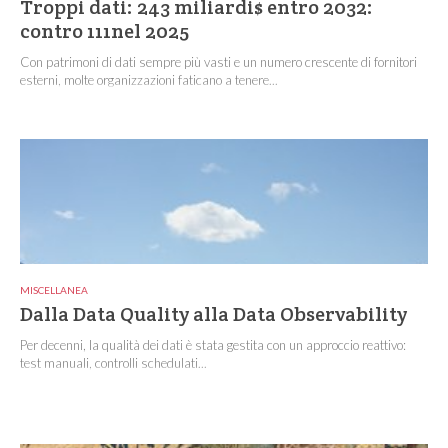
Troppi dati: 243 miliardi$ entro 2032:
contro 111nel 2025
Con patrimoni di dati sempre più vasti e un numero crescente di fornitori
esterni, molte organizzazioni faticano a tenere...
MISCELLANEA
Dalla Data Quality alla Data Observability
Per decenni, la qualità dei dati è stata gestita con un approccio reattivo:
test manuali, controlli schedulati...