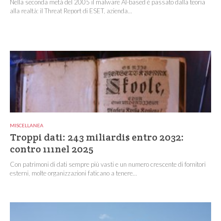
Nella seconda metà del 2005 il malware AI-based è passato dalla teoria
alla realtà: il Threat Report di ESET, azienda...
MISCELLANEA
Troppi dati: 243 miliardi$ entro 2032:
contro 111nel 2025
Con patrimoni di dati sempre più vasti e un numero crescente di fornitori
esterni, molte organizzazioni faticano a tenere...