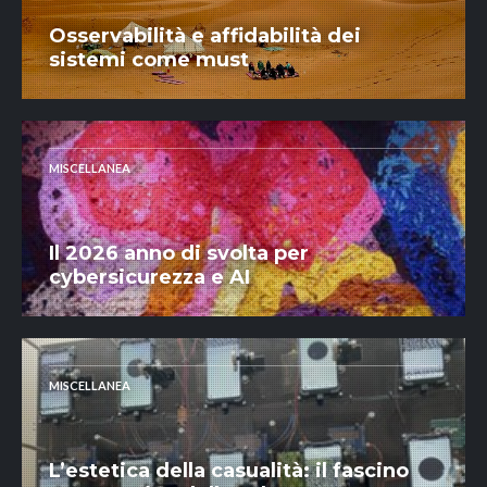
Osservabilità e affidabilità dei
sistemi come must
MISCELLANEA
Il 2026 anno di svolta per
cybersicurezza e AI
MISCELLANEA
L’estetica della casualità: il fascino