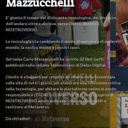
Mazzucchelli
E' giunto il tempo del disincanto tecnologico, del distacco,
dell’andare oltre e altrove, verso l’Altro, dentro il
NOSTROVERSO.
La tecnologia sta cambiando il modo di pensare e di vedere il
mondo, la nostra mente e i nostri cuori.
Sul tema Carlo Mazzucchelli ha scritto 22 libri, tutti
pubblicati nella collana Tecnovisions di Delos Digital.
L'invito è a leggerli per scoprire gli effetti della tecnologia
sulla vita di tutti i giorni, per elaborare una riflessione critica
sulla tecnologia, per abitare le piattaforme online in modo
responsabile e (TECNO) CONSAPEVOLE, per riscoprire il
NOSTROVERSO adottando pratiche umaniste utili a
resistere al Metaverso.
Da cittadini!