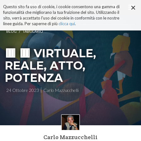
×
Salta
Questo sito fa uso di cookie, i cookie consentono una gamma di
ai
funzionalità che migliorano la tua fruizione del sito. Utilizzando il
contenuti.
sito, verrà accettato l'uso dei cookie in conformità con le nostre
|
linee guida. Per saperne di più
clicca qui
.
Salta
/
BLOG
TABULARIO
alla
navigazione
🟥 🟥 VIRTUALE,
REALE, ATTO,
POTENZA
24 Ottobre 2023
Carlo Mazzucchelli
Carlo Mazzucchelli