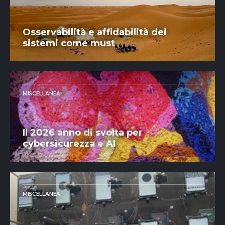
Osservabilità e affidabilità dei
sistemi come must
MISCELLANEA
Il 2026 anno di svolta per
cybersicurezza e AI
MISCELLANEA