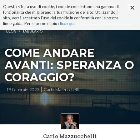
×
Salta
Questo sito fa uso di cookie, i cookie consentono una gamma di
ai
funzionalità che migliorano la tua fruizione del sito. Utilizzando il
contenuti.
sito, verrà accettato l'uso dei cookie in conformità con le nostre
|
linee guida. Per saperne di più
clicca qui
.
Salta
/
BLOG
TABULARIO
alla
navigazione
COME ANDARE
AVANTI: SPERANZA O
CORAGGIO?
19 Febbraio 2023
Carlo Mazzucchelli
Carlo Mazzucchelli