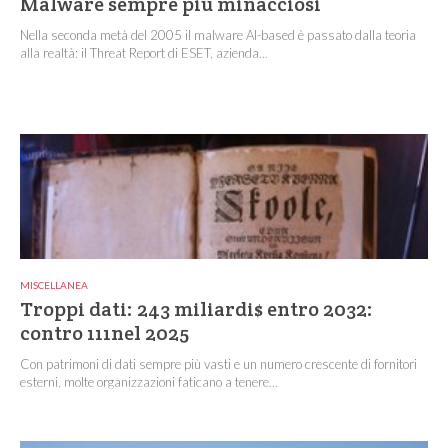
Malware sempre più minacciosi
Nella seconda metà del 2005 il malware AI-based è passato dalla teoria
alla realtà: il Threat Report di ESET, azienda...
MISCELLANEA
Troppi dati: 243 miliardi$ entro 2032:
contro 111nel 2025
Con patrimoni di dati sempre più vasti e un numero crescente di fornitori
esterni, molte organizzazioni faticano a tenere...