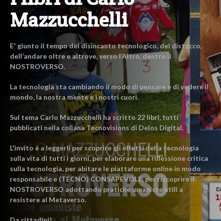
Mazzucchelli
E' giunto il tempo del disincanto tecnologico, del distacco,
dell’andare oltre e altrove, verso l’Altro, dentro il
NOSTROVERSO.
La tecnologia sta cambiando il modo di pensare e di vedere il
mondo, la nostra mente e i nostri cuori.
Sul tema Carlo Mazzucchelli ha scritto 22 libri, tutti
pubblicati nella collana Tecnovisions di Delos Digital.
L'invito è a leggerli per scoprire gli effetti della tecnologia
sulla vita di tutti i giorni, per elaborare una riflessione critica
sulla tecnologia, per abitare le piattaforme online in modo
responsabile e (TECNO) CONSAPEVOLE, per riscoprire il
NOSTROVERSO adottando pratiche umaniste utili a
resistere al Metaverso.
Da cittadini!