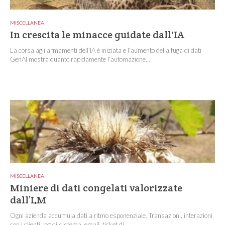
MISCELLANEA
In crescita le minacce guidate dall'IA
La corsa agli armamenti dell'IA è iniziata e l'aumento della fuga di dati
GenAI mostra quanto rapidamente l'automazione...
MISCELLANEA
Miniere di dati congelati valorizzate
dall’LM
Ogni azienda accumula dati a ritmo esponenziale. Transazioni, interazioni
con i clienti, log di sistema, email, ticket di...