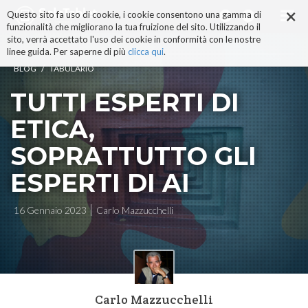
×
Salta
Questo sito fa uso di cookie, i cookie consentono una gamma di
ai
funzionalità che migliorano la tua fruizione del sito. Utilizzando il
contenuti.
sito, verrà accettato l'uso dei cookie in conformità con le nostre
|
linee guida. Per saperne di più
clicca qui
.
Salta
/
BLOG
TABULARIO
alla
navigazione
TUTTI ESPERTI DI
ETICA,
SOPRATTUTTO GLI
ESPERTI DI AI
16 Gennaio 2023
Carlo Mazzucchelli
Carlo Mazzucchelli