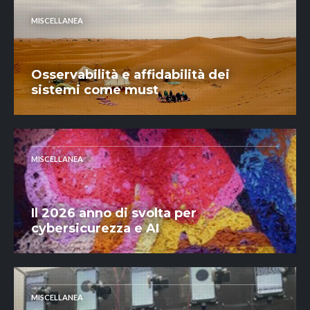
MISCELLANEA
Osservabilità e affidabilità dei
sistemi come must
MISCELLANEA
Il 2026 anno di svolta per
cybersicurezza e AI
MISCELLANEA