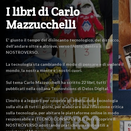
I libri di Carlo
Mazzucchelli
E' giunto il tempo del disincanto tecnologico, del distacco,
dell’andare oltre e altrove, verso l’Altro, dentro il
NOSTROVERSO.
La tecnologia sta cambiando il modo di pensare e di vedere il
mondo, la nostra mente e i nostri cuori.
Sul tema Carlo Mazzucchelli ha scritto 22 libri, tutti
pubblicati nella collana Tecnovisions di Delos Digital.
L'invito è a leggerli per scoprire gli effetti della tecnologia
sulla vita di tutti i giorni, per elaborare una riflessione critica
sulla tecnologia, per abitare le piattaforme online in modo
responsabile e (TECNO) CONSAPEVOLE, per riscoprire il
NOSTROVERSO adottando pratiche umaniste utili a