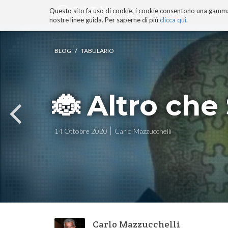
Questo sito fa uso di cookie, i cookie consentono una gamma di
BLOG
TECNOCONSAPEVOLEZZ
nostre linee guida. Per saperne di più
clicca qui
.
Salta
ai
contenuti.
/
BLOG
TABULARIO
|
Salta
alla
navigazione
🐞 Altro ch
14 Ottobre 2020
Carlo Mazzucchelli
Carlo Mazzucchelli