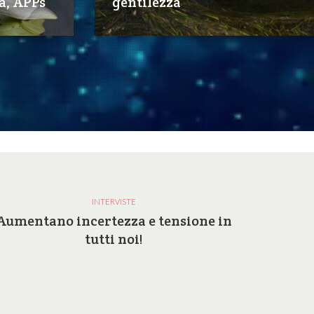
tà, APPs
gentilezza
INTERVISTE
Aumentano incertezza e tensione in
Perc
tutti noi!