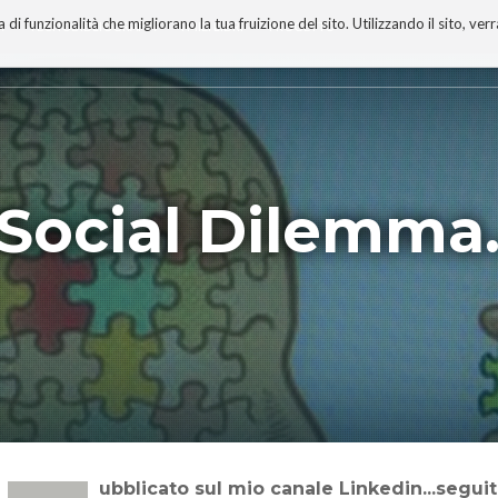
 funzionalità che migliorano la tua fruizione del sito. Utilizzando il sito, ver
A
TECNOBIBLIOGRAFIA
I MIEI LIBRI
PROGETTO
e Social Dilemm
Pubblicato sul mio canale Linkedin...segu