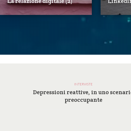
La relazione digitale (2)
Linkedi
INTERVISTE
a e le
Depressioni reattive, in uno scenari
ilosofia
preoccupante