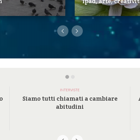
n
Ipad, arte, creativi
INTERVISTE
o
Siamo tutti chiamati a cambiare
abitudini