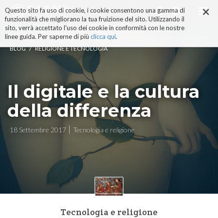
×
Salta
Questo sito fa uso di cookie, i cookie consentono una gamma di
ai
funzionalità che migliorano la tua fruizione del sito. Utilizzando il
contenuti.
sito, verrà accettato l'uso dei cookie in conformità con le nostre
|
linee guida. Per saperne di più
clicca qui
.
Salta
/
BLOG
RELIGIONE E TECNOLOGIA
alla
navigazione
Il digitale e la cultura
della differenza
18 Settembre 2017
Tecnologia e religione
Tecnologia e religione