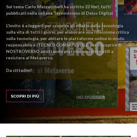
Sul tema Carlo Mazzucchelli ha scritto 22 libri, tutti
pubblicati nella collana Tecnovisions di Delos Digital.
L'invito è a leggerli per scoprire gli effetti della tecnologia
sulla vita di tutti i giorni, per elaborare una riflessione critica
sulla tecnologia, per abitare le piattaforme online in modo
responsabile e (TECNO) CONSAPEVOLE, per riscoprire il
NOSTROVERSO adottando pratiche umaniste utili a
resistere al Metaverso.
Da cittadini!
SCOPRI DI PIÙ