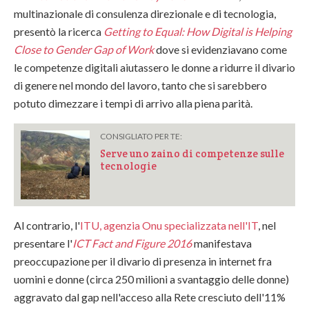
multinazionale di consulenza direzionale e di tecnologia,
presentò la ricerca
Getting to Equal: How Digital is Helping
Close to Gender Gap of Work
dove si evidenziavano come
le competenze digitali aiutassero le donne a ridurre il divario
di genere nel mondo del lavoro, tanto che si sarebbero
potuto dimezzare i tempi di arrivo alla piena parità.
CONSIGLIATO PER TE:
Serve uno zaino di competenze sulle
tecnologie
Al contrario, l'
ITU, agenzia Onu specializzata nell'IT
, nel
presentare l'
ICT Fact and Figure 2016
manifestava
preoccupazione per il divario di presenza in internet fra
uomini e donne (circa 250 milioni a svantaggio delle donne)
aggravato dal gap nell'acceso alla Rete cresciuto dell'11%