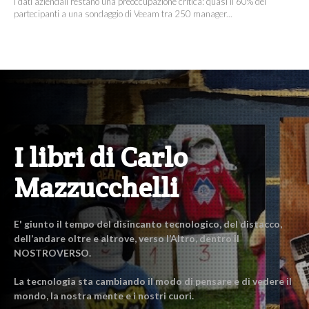
I dati aziendali restano una preoccupazione critica: quasi il 60% dei
partecipanti a una sondaggio di Veeam tra 250 manager...
I libri di Carlo
Mazzucchelli
E' giunto il tempo del disincanto tecnologico, del distacco,
dell’andare oltre e altrove, verso l’Altro, dentro il
NOSTROVERSO.
La tecnologia sta cambiando il modo di pensare e di vedere il
mondo, la nostra mente e i nostri cuori.