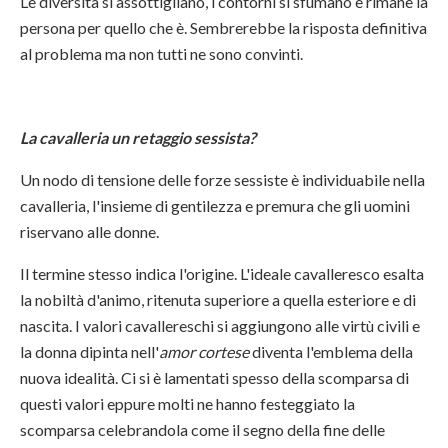
Le diversità si assottigliano, i contorni si sfumano e rimane la
persona per quello che è. Sembrerebbe la risposta definitiva
al problema ma non tutti ne sono convinti.
La cavalleria un retaggio sessista?
Un nodo di tensione delle forze sessiste è individuabile nella
cavalleria, l'insieme di gentilezza e premura che gli uomini
riservano alle donne.
Il termine stesso indica l'origine. L'ideale cavalleresco esalta
la nobiltà d'animo, ritenuta superiore a quella esteriore e di
nascita. I valori cavallereschi si aggiungono alle virtù civili e
la donna dipinta nell'
amor cortese
diventa l'emblema della
nuova idealità. Ci si è lamentati spesso della scomparsa di
questi valori eppure molti ne hanno festeggiato la
scomparsa celebrandola come il segno della fine delle