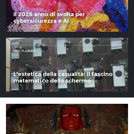
Il 2026 anno di svolta per
cybersicurezza e AI
MISCELLANEA
L’estetica della casualità: il fascino
matematico dello schermo