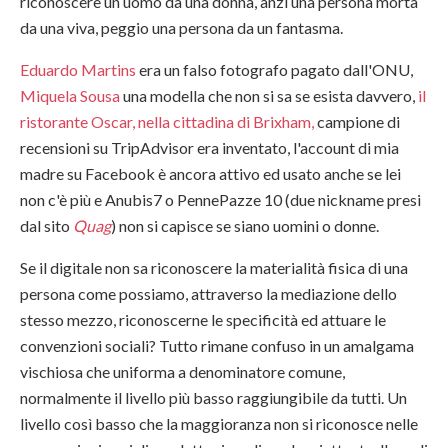
riconoscere un uomo da una donna, anzi una persona morta
da una viva, peggio una persona da un fantasma.
Eduardo Martins
era un falso fotografo pagato dall'ONU,
Miquela Sousa
una modella che non si sa se esista davvero,
il
ristorante Oscar, nella cittadina di Brixham,
campione di
recensioni su TripAdvisor era inventato, l'account di mia
madre su Facebook è ancora attivo ed usato anche se lei
non c'è più e Anubis7 o PennePazze 10 (due nickname presi
dal sito
Quag
) non si capisce se siano uomini o donne.
Se il digitale non sa riconoscere la materialità fisica di una
persona come possiamo, attraverso la mediazione dello
stesso mezzo, riconoscerne le specificità ed attuare le
convenzioni sociali? Tutto rimane confuso in un amalgama
vischiosa che uniforma a denominatore comune,
normalmente il livello più basso raggiungibile da tutti. Un
livello così basso che la maggioranza non si riconosce nelle