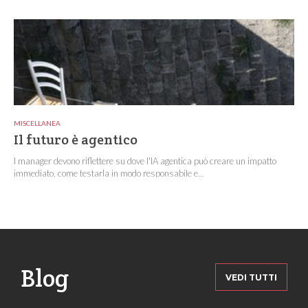
MISCELLANEA
Il futuro è agentico
I manager devono riflettere su dove l'IA agentica può creare un impatto
immediato, come testarla in modo responsabile e...
Blog
VEDI TUTTI