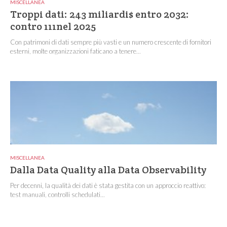
MISCELLANEA
Troppi dati: 243 miliardi$ entro 2032:
contro 111nel 2025
Con patrimoni di dati sempre più vasti e un numero crescente di fornitori
esterni, molte organizzazioni faticano a tenere...
MISCELLANEA
Dalla Data Quality alla Data Observability
Per decenni, la qualità dei dati è stata gestita con un approccio reattivo:
test manuali, controlli schedulati...