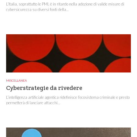
L’Italia, soprattutto le PMI, è in ritardo nella adozione di valide misure di
cybersicurezza su diversi fonti della...
MISCELLANEA
Cyberstrategie da rivedere
L’intelligenza artificiale agentica ridefinisce l’ecosistema criminale e presto
permetterà di lanciare attacchi...