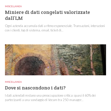
MISCELLANEA
Miniere di dati congelati valorizzate
dall’LM
Ogni azienda accumula dati a ritmo esponenziale. Transazioni, interazioni
con i clienti, log di sistema, email, ticket di...
MISCELLANEA
Dove si nascondono i dati?
I dati aziendali restano una preoccupazione critica: quasi il 60% dei
partecipanti a una sondaggio di Veeam tra 250 manager...