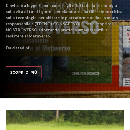
L'invito è a leggerli per scoprire gli effetti della tecnologia
sulla vita di tutti i giorni, per elaborare una riflessione critica
sulla tecnologia, per abitare le piattaforme online in modo
responsabile e (TECNO) CONSAPEVOLE, per riscoprire il
NOSTROVERSO adottando pratiche umaniste utili a
resistere al Metaverso.
Da cittadini!
SCOPRI DI PIÙ