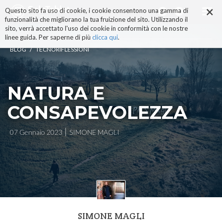
×
Salta
Questo sito fa uso di cookie, i cookie consentono una gamma di
ai
funzionalità che migliorano la tua fruizione del sito. Utilizzando il
contenuti.
sito, verrà accettato l'uso dei cookie in conformità con le nostre
|
linee guida. Per saperne di più
clicca qui
.
Salta
/
BLOG
TECNORIFLESSIONI
alla
navigazione
NATURA E
CONSAPEVOLEZZA
07 Gennaio 2023
SIMONE MAGLI
SIMONE MAGLI