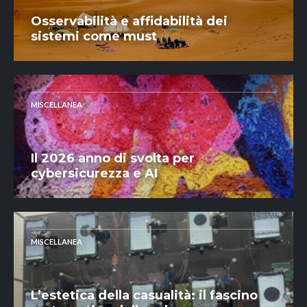
Osservabilità e affidabilità dei
sistemi come must
MISCELLANEA
Il 2026 anno di svolta per
cybersicurezza e AI
MISCELLANEA
L’estetica della casualità: il fascino