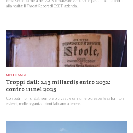
Nella seconda metà del 2005 il malware AI-based è passato dalla teoria
alla realtà: il Threat Report di ESET, azienda...
MISCELLANEA
Troppi dati: 243 miliardi$ entro 2032:
contro 111nel 2025
Con patrimoni di dati sempre più vasti e un numero crescente di fornitori
esterni, molte organizzazioni faticano a tenere...