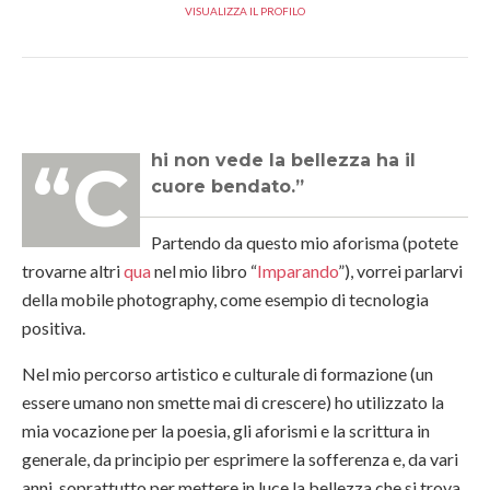
VISUALIZZA IL PROFILO
“Chi non vede la bellezza ha il
cuore bendato.”
Partendo da questo mio aforisma (potete
trovarne altri
qua
nel mio libro “
Imparando
”
), vorrei parlarvi
della mobile photography, come esempio di tecnologia
positiva.
Nel mio percorso artistico e culturale di formazione (
un
essere umano non smette mai di crescere
) ho utilizzato la
mia vocazione per la poesia, gli aforismi e la scrittura in
generale, da principio per esprimere la sofferenza e, da vari
anni, soprattutto per mettere in luce la bellezza che si trova