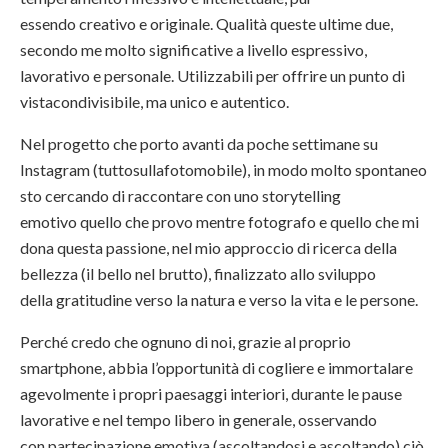
essendo
creativo
e
originale
. Qualità queste ultime due,
secondo me molto significative a livello espressivo,
lavorativo e personale. Utilizzabili per offrire un
punto di
vista
condivisibile, ma
unico e autentico.
Nel progetto che porto avanti da poche settimane su
Instagram (
tuttosullafotomobile
), in modo molto spontaneo
sto cercando di raccontare con uno
storytelling
emotivo
quello che provo mentre fotografo e quello che mi
dona questa passione, nel mio approccio di ricerca della
bellezza (
il bello nel brutto
), finalizzato allo sviluppo
della
gratitudine
verso la
natura
e verso la
vita
e le
persone
.
Perché credo che ognuno di noi, grazie al proprio
smartphone, abbia l’opportunità di cogliere e immortalare
agevolmente i propri
paesaggi interiori
, durante le pause
lavorative e nel tempo libero in generale, osservando
con
partecipazione
emotiva (ascoltandosi e ascoltando) ciò