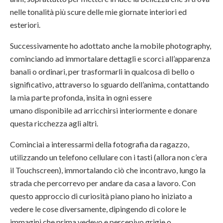
nelle tonalità più scure delle mie giornate
interiori ed
esteriori
.
Successivamente ho adottato anche la
mobile photography
,
cominciando ad immortalare dettagli e scorci all’apparenza
banali o ordinari, per trasformarli in qualcosa di bello o
significativo, attraverso lo sguardo dell’anima, contattando
la mia parte profonda, insita in ogni essere
umano
disponibile
ad arricchirsi interiormente e donare
questa
ricchezza
agli altri.
Cominciai a interessarmi della fotografia da ragazzo,
utilizzando un telefono cellulare con i tasti (allora non c’era
il
Touchscreen
), immortalando ciò che incontravo, lungo la
strada che percorrevo per andare da casa a lavoro. Con
questo approccio di
curiosità
piano piano ho iniziato a
vedere le cose
diversamente
, dipingendo di colore le
immagini che prima vedevo e percepivo grigie o