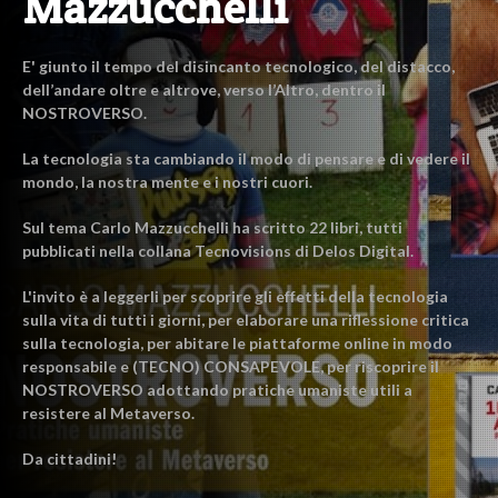
Mazzucchelli
E' giunto il tempo del disincanto tecnologico, del distacco,
dell’andare oltre e altrove, verso l’Altro, dentro il
NOSTROVERSO.
La tecnologia sta cambiando il modo di pensare e di vedere il
mondo, la nostra mente e i nostri cuori.
Sul tema Carlo Mazzucchelli ha scritto 22 libri, tutti
pubblicati nella collana Tecnovisions di Delos Digital.
L'invito è a leggerli per scoprire gli effetti della tecnologia
sulla vita di tutti i giorni, per elaborare una riflessione critica
sulla tecnologia, per abitare le piattaforme online in modo
responsabile e (TECNO) CONSAPEVOLE, per riscoprire il
NOSTROVERSO adottando pratiche umaniste utili a
resistere al Metaverso.
Da cittadini!