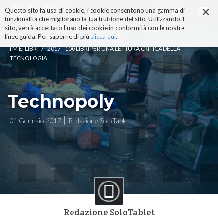
×
Salta
Questo sito fa uso di cookie, i cookie consentono una gamma di
ai
funzionalità che migliorano la tua fruizione del sito. Utilizzando il
contenuti.
sito, verrà accettato l'uso dei cookie in conformità con le nostre
|
linee guida. Per saperne di più
clicca qui
.
Salta
/
I MIEI LIBRI
2017 - 100 LIBRI PER UNA LETTURA CRITICA DELLA
alla
TECNOLOGIA
navigazione
Technopoly
01 Gennaio 2017
Redazione SoloTablet
Redazione SoloTablet