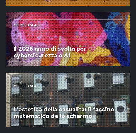
MISCELLANEA
Il 2026 anno di svolta per
cybersicurezza e AI
MISCELLANEA
L’estetica della casualità: il fascino
matematico dello schermo