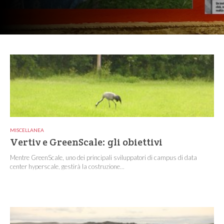
MISCELLANEA
Vertiv e GreenScale: gli obiettivi
Mentre GreenScale, uno dei principali sviluppatori di campus di data
center hyperscale, gestirà la costruzione...