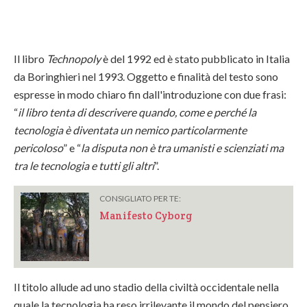
Il libro
Technopoly
è del 1992 ed è stato pubblicato in Italia
da Boringhieri nel 1993. Oggetto e finalità del testo sono
espresse in modo chiaro fin dall'introduzione con due frasi:
“
il libro tenta di descrivere quando, come e perché la
tecnologia è diventata un nemico particolarmente
pericoloso
” e “
la disputa non è tra umanisti e scienziati ma
tra le tecnologia e tutti gli altri
”.
CONSIGLIATO PER TE:
Manifesto Cyborg
Il titolo allude ad uno stadio della civiltà occidentale nella
quale la tecnologia ha reso irrilevante il mondo del pensiero