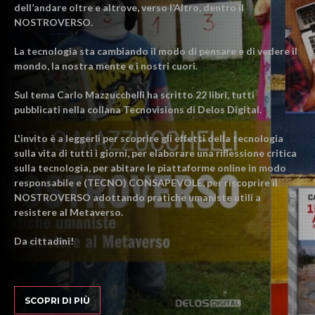
dell’andare oltre e altrove, verso l’Altro, dentro il
NOSTROVERSO.
La tecnologia sta cambiando il modo di pensare e di vedere il
mondo, la nostra mente e i nostri cuori.
Sul tema Carlo Mazzucchelli ha scritto 22 libri, tutti
pubblicati nella collana Tecnovisions di Delos Digital.
L'invito è a leggerli per scoprire gli effetti della tecnologia
sulla vita di tutti i giorni, per elaborare una riflessione critica
sulla tecnologia, per abitare le piattaforme online in modo
responsabile e (TECNO) CONSAPEVOLE, per riscoprire il
NOSTROVERSO adottando pratiche umaniste utili a
resistere al Metaverso.
Da cittadini!
SCOPRI DI PIÙ