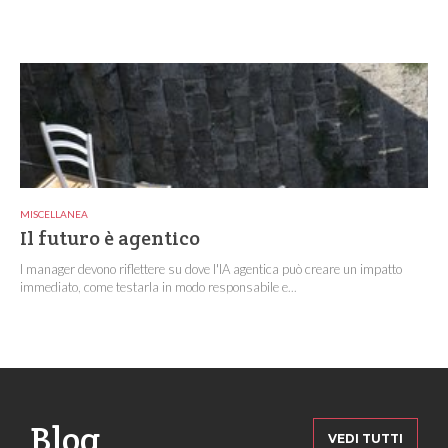
MISCELLANEA
Il futuro è agentico
I manager devono riflettere su dove l'IA agentica può creare un impatto
immediato, come testarla in modo responsabile e...
Blog
VEDI TUTTI