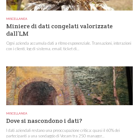
MISCELLANEA
Miniere di dati congelati valorizzate
dall’LM
Ogni azienda accumula dati a ritmo esponenziale. Transazioni, interazioni
con i clienti, log di sistema, email, ticket di...
MISCELLANEA
Dove si nascondono i dati?
I dati aziendali restano una preoccupazione critica: quasi il 60% dei
partecipanti a una sondaggio di Veeam tra 250 manager...