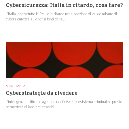
Cybersicurezza: Italia in ritardo, cosa fare?
L’Italia, soprattutto le PMI, è in ritardo nella adozione di valide misure di
cybersicurezza su diversi fonti della...
MISCELLANEA
Cyberstrategie da rivedere
L’intelligenza artificiale agentica ridefinisce l’ecosistema criminale e presto
permetterà di lanciare attacchi...