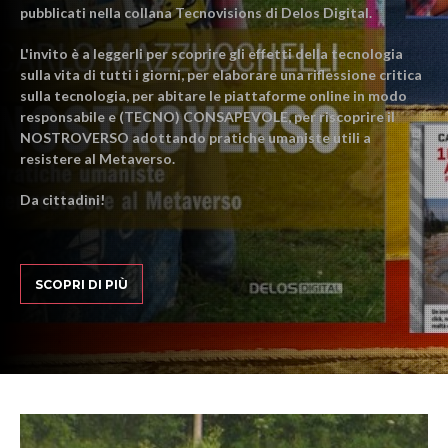
pubblicati nella collana Tecnovisions di Delos Digital.
L'invito è a leggerli per scoprire gli effetti della tecnologia
sulla vita di tutti i giorni, per elaborare una riflessione critica
sulla tecnologia, per abitare le piattaforme online in modo
responsabile e (TECNO) CONSAPEVOLE, per riscoprire il
NOSTROVERSO adottando pratiche umaniste utili a
resistere al Metaverso.
Da cittadini!
SCOPRI DI PIÙ