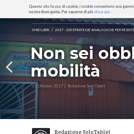
Questo sito fa uso di cookie, i cookie consentono una gamma di
BLOG
TECNOCONSAPEVOLEZZ
nostre linee guida. Per saperne di più
clicca qui
.
Salta
ai
contenuti.
/
I MIEI LIBRI
2017 - 100 STRATEGIE ANALOGICHE PER RESIST
|
Salta
Non sei obbl
alla
navigazione
mobilità
01 Ottobre 2017
Redazione SoloTablet
Redazione SoloTablet