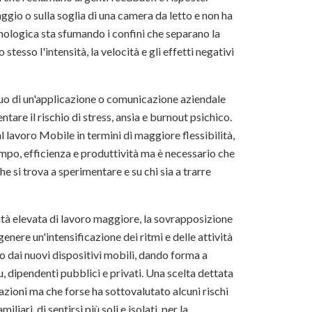
iaggio o sulla soglia di una camera da letto e non ha
ecnologica sta sfumando i confini che separano la
tesso l'intensità, la velocità e gli effetti negativi
nuo di un'applicazione o comunicazione aziendale
are il rischio di stress, ansia e burnout psichico.
 lavoro Mobile in termini di maggiore flessibilità,
empo, efficienza e produttività ma è necessario che
e si trova a sperimentare e su chi sia a trarre
ità elevata di lavoro maggiore, la sovrapposizione
enere un'intensificazione dei ritmi e delle attività
o dai nuovi dispositivi mobili, dando forma a
lu, dipendenti pubblici e privati. Una scelta dettata
cazioni ma che forse ha sottovalutato alcuni rischi
iari, di sentirsi più soli e isolati, per la