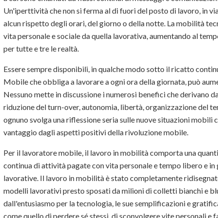
Un'iperttività che non si ferma al di fuori del posto di lavoro, in v
alcun rispetto degli orari, del giorno o della notte. La mobilità t
vita personale e sociale da quella lavorativa, aumentando al tempo s
per tutte e tre le realtà.
Essere sempre disponibili, in qualche modo sotto il ricatto conti
Mobile che obbliga a lavorare a ogni ora della giornata, può aument
Nessuno mette in discussione i numerosi benefici che derivano dal
riduzione del turn-over, autonomia, libertà, organizzazione del t
ognuno svolga una riflessione seria sulle nuove situazioni mobili ch
vantaggio dagli aspetti positivi della rivoluzione mobile.
Per il lavoratore mobile, il lavoro in mobilità comporta una quant
continua di attività pagate con vita personale e tempo libero e in g
lavorative. Il lavoro in mobilità è stato completamente ridisegnat
modelli lavorativi presto sposati da milioni di colletti bianchi e b
dall'entusiasmo per la tecnologia, le sue semplificazioni e gratifi
come quello di perdere sé stessi, di sconvolgere vite personali e famil