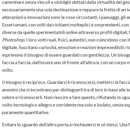
camminare senza vincoli e obblighi dettati dalla virtualità dei g
necessariamente una sola destinazione e neppure la fretta di arri
alterazioni e innovazioni sono le cose circostanti, i paesaggi, gli
Esseri umani, con volti dai richiami molteplici e sorprendenti, con 
diverse da quelle sperimentabili online attraverso profili digitali, f
Photoshop
. I loro volti reali, fisici, autentici, non coincidono c
digitale. Suscitano curiosità, emozioni e reazioni imprevedibili, 
esprimono il bisogno di essere guardati con gentilezza. Un bisog
faccia a faccia, dall'essere uno di fronte all'altro/a, con un corpo 
volto.
Il bisogno è reciproco. Guardarsi è riconoscersi, metterci la faccia
anonimi che si incontrano per distinguerli tra di loro in base alle 
valore e riconoscerli. Non riuscire a fare questo, rifiutando lo sgu
volto tecnologico allegro e sorridente ma solo e isolato, senza es
puramente quantitative.
Evitare lo sguardo dell'altro porta a rinchiudersi in sé stessi. Un