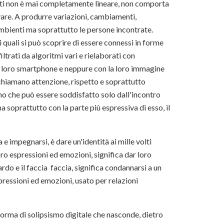
esti non è mai completamente lineare, non comporta
vare. A produrre variazioni, cambiamenti,
 ambienti ma soprattutto le persone incontrate.
i quali si può scoprire di essere connessi in forme
iltrati da algoritmi vari e rielaborati con
on il loro smartphone e neppure con la loro immagine
richiamano attenzione, rispetto e soprattutto
no che può essere soddisfatto solo dall'incontro
ma soprattutto con la parte più espressiva di esso, il
 e impegnarsi, è dare un'identità ai mille volti
loro espressioni ed emozioni, significa dar loro
ardo e il faccia faccia, significa condannarsi a un
pressioni ed emozioni, usato per relazioni
a forma di solipsismo digitale che nasconde, dietro