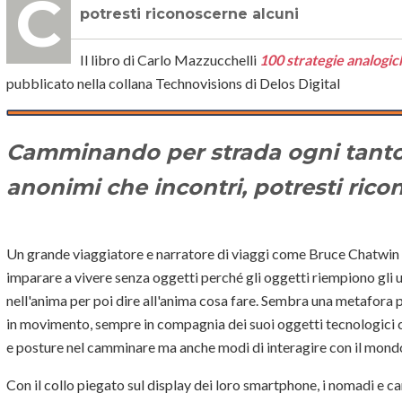
Camminando per strada ogni tanto ricordati dei mille volti anonimi che incontri,
potresti riconoscerne alcuni
Il libro di Carlo Mazzucchelli
100 strategie analogich
pubblicato nella collana Technovisions di Delos Digital
Camminando per strada ogni tanto r
anonimi che incontri, potresti rico
Un grande viaggiatore e narratore di viaggi come Bruce Chatwin 
imparare a vivere senza oggetti perché gli oggetti riempiono gli u
nell'anima per poi dire all'anima cosa fare. Sembra una metafora 
in movimento, sempre in compagnia dei suoi oggetti tecnologici 
e posture nel camminare ma anche modi di interagire con il mondo 
Con il collo piegato sul display dei loro smartphone, i nomadi e 