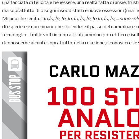
una facciata di felicità e benessere, una realtà fatta di ansie, frus
ma soprattutto di bisogni insoddisfatti e nuove ossessioni (una rea
Milano che recita: "
Io,Io, Io, Io, Io, Io, Io, Io, Io Io, Io, Io, ... sono sol
di esperienze non rimane che riprendere il passo del camminare co
tecnologico. I mille volti incontrati sul cammino potrebbero risul
riconoscerne alcuni e soprattutto, nella relazione, riconoscere sé 