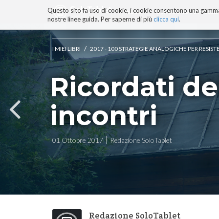
Questo sito fa uso di cookie, i cookie consentono una gamma di
BLOG
TECNOCONSAPEVOLEZZ
nostre linee guida. Per saperne di più
clicca qui
.
Salta
ai
contenuti.
/
I MIEI LIBRI
2017 - 100 STRATEGIE ANALOGICHE PER RESIST
|
Salta
Ricordati de
alla
navigazione
incontri
01 Ottobre 2017
Redazione SoloTablet
Redazione SoloTablet