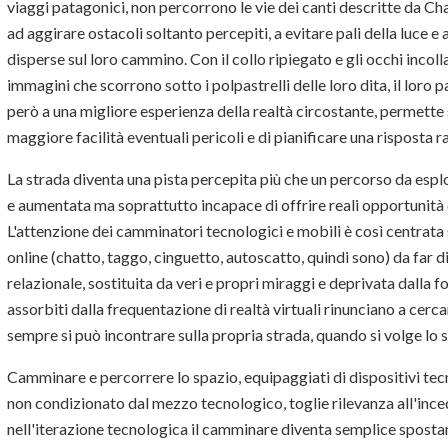
viaggi patagonici, non percorrono le vie dei canti descritte da Ch
ad aggirare ostacoli soltanto percepiti, a evitare pali della luce e 
disperse sul loro cammino. Con il collo ripiegato e gli occhi incoll
immagini che scorrono sotto i polpastrelli delle loro dita, il loro
però a una migliore esperienza della realtà circostante, permette
maggiore facilità eventuali pericoli e di pianificare una risposta
La strada diventa una pista percepita più che un percorso da esplor
e aumentata ma soprattutto incapace di offrire reali opportunità d
L'attenzione dei camminatori tecnologici e mobili è così centrata 
online (chatto, taggo, cinguetto, autoscatto, quindi sono) da far
relazionale, sostituita da veri e propri miraggi e deprivata dalla
assorbiti dalla frequentazione di realtà virtuali rinunciano a cerca
sempre si può incontrare sulla propria strada, quando si volge lo s
Camminare e percorrere lo spazio, equipaggiati di dispositivi tecno
non condizionato dal mezzo tecnologico, toglie rilevanza all'ince
nell'iterazione tecnologica il camminare diventa semplice sposta