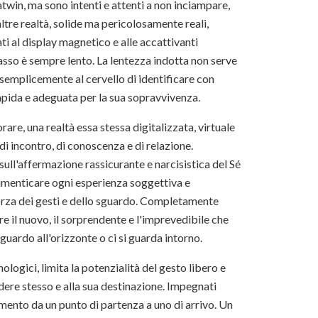
atwin, ma sono intenti e attenti a non inciampare,
altre realtà, solide ma pericolosamente reali,
ati al display magnetico e alle accattivanti
 passo è sempre lento. La lentezza indotta non serve
 semplicemente al cervello di identificare con
 rapida e adeguata per la sua sopravvivenza.
are, una realtà essa stessa digitalizzata, virtuale
i incontro, di conoscenza e di relazione.
sull'affermazione rassicurante e narcisistica del Sé
 dimenticare ogni esperienza soggettiva e
 forza dei gesti e dello sguardo. Completamente
re il nuovo, il sorprendente e l'imprevedibile che
guardo all'orizzonte o ci si guarda intorno.
logici, limita la potenzialità del gesto libero e
dere stesso e alla sua destinazione. Impegnati
mento da un punto di partenza a uno di arrivo. Un