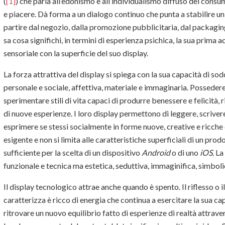
(
[1]
) che parla all’edonismo e all’individualismo diffuso del consu
e piacere. Dà forma a un dialogo continuo che punta a stabilire u
partire dal negozio, dalla promozione pubblicitaria, dal packagin
sa cosa significhi, in termini di esperienza psichica, la sua prima 
sensoriale con la superficie del suo display.
La forza attrattiva del display si spiega con la sua capacità di sodd
personale e sociale, affettiva, materiale e immaginaria. Posseder
sperimentare stili di vita capaci di produrre benessere e felicità, 
di nuove esperienze. I loro display permettono di leggere, scrivere
esprimere se stessi socialmente in forme nuove, creative e ricche 
esigente e non si limita alle caratteristiche superficiali di un pr
sufficiente per la scelta di un dispositivo
Android
o di uno
iOS
. L
funzionale e tecnica ma estetica, seduttiva, immaginifica, simbol
Il display tecnologico attrae anche quando è spento. Il riflesso o i
caratterizza è ricco di energia che continua a esercitare la sua cap
ritrovare un nuovo equilibrio fatto di esperienze di realtà attrave