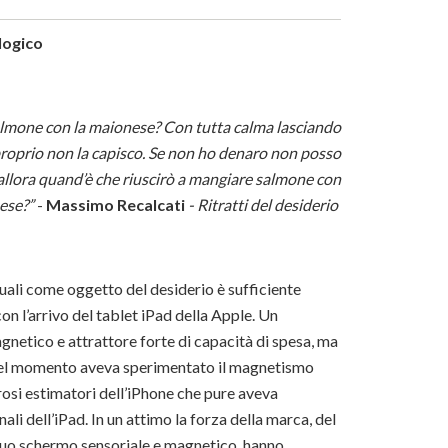
logico
salmone con la maionese? Con tutta calma lasciando
proprio non la capisco. Se non ho denaro non posso
llora quand’è che riuscirò a mangiare salmone con
ese?”
-
Massimo Recalcati
- Ritratti del desiderio
uali come oggetto del desiderio è sufficiente
n l’arrivo del tablet iPad della Apple. Un
etico e attrattore forte di capacità di spesa, ma
 quel momento aveva sperimentato il magnetismo
rosi estimatori dell’iPhone che pure aveva
ali dell’iPad. In un attimo la forza della marca, del
 suo schermo sensoriale e magnetico, hanno