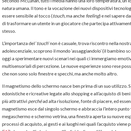
Secondo McLuhan, tutti i media hanno una loro temperatura, un lor
natura umana. Il tono e la vocazione dei nuovi dispositivi tecnolo
essere sensibile al tocco (
touch
, ma anche
feeling
) e nel sapere d
di trasformare un utente in un giocatore che partecipa attivamente
stesso.
L’importanza del ‘
touch
’ non è casuale, trova riscontro nella nostr
adolescenziale, scoprono il mondo ‘assaggiandolo’ (il bambino sc
oggi a sperimentare nuovi scenari nei quali ci immergiamo emot
multisensoriali di percezione. Le nuove esperienze sono rese possi
che non sono solo finestre e specchi, ma anche molto altro.
Il magnetismo dello schermo nasce ben prima di un suo utilizzo. 
edonistiche e ricreative legate allo shopping e all’acquisto di be
più attrattivi
perché
ad alta risoluzione, fonte di piacere, ed essenzi
magnetismo esce dal singolo schermo e abbraccia l’intero punto 
megaschermo e schermo vetrina, una finestra aperta su nuove espe
processi di acquisto, ai gesti e ai luoghi nei quali l’acquisto vie