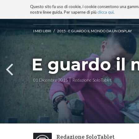
Questo sito fa uso di cookie, i cookie consentono una gamma di
BLOG
TECNOCONSAPEVOLEZZ
nostre linee guida. Per saperne di più
clicca qui
.
Salta
ai
contenuti.
/
I MIEI LIBRI
2015 - E GUARDO IL MONDO DA UN DISPLAY
|
Salta
alla
navigazione
E guardo il
01 Dicembre 2015
Redazione SoloTablet
Redazione SoloTablet