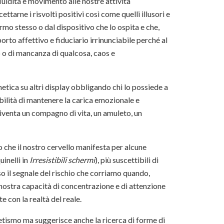
fluidità e movimento alle nostre attività
tarne i risvolti positivi così come quelli illusori e
rmo stesso o dal dispositivo che lo ospita e che,
rto affettivo e fiduciario irrinunciabile perché al
o o di mancanza di qualcosa, caos e
tica su altri display obbligando chi lo possiede a
abilità di mantenere la carica emozionale e
 diventa un compagno di vita, un amuleto, un
 che il nostro cervello manifesta per alcune
inelli in
Irresistibili schermi
), più suscettibili di
sso il segnale del rischio che corriamo quando,
a nostra capacità di concentrazione e di attenzione
e con la realtà del reale.
netismo ma suggerisce anche la ricerca di forme di