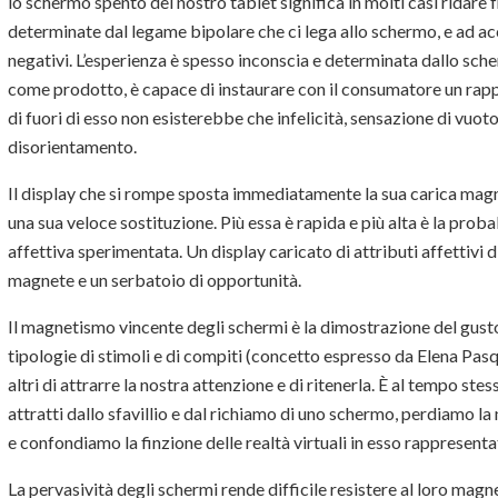
lo schermo spento del nostro tablet significa in molti casi ridare 
determinate dal legame bipolare che ci lega allo schermo, e ad accet
negativi. L’esperienza è spesso inconscia e determinata dallo sche
come prodotto, è capace di instaurare con il consumatore un rappo
di fuori di esso non esisterebbe che infelicità, sensazione di vuot
disorientamento.
Il display che si rompe sposta immediatamente la sua carica magne
una sua veloce sostituzione. Più essa è rapida e più alta è la prob
affettiva sperimentata. Un display caricato di attributi affettivi
magnete e un serbatoio di opportunità.
Il magnetismo vincente degli schermi è la dimostrazione del gusto
tipologie di stimoli e di compiti (concetto espresso da Elena Pasqu
altri di attrarre la nostra attenzione e di ritenerla. È al tempo ste
attratti dallo sfavillio e dal richiamo di uno schermo, perdiamo l
e confondiamo la finzione delle realtà virtuali in esso rappresentat
La pervasività degli schermi rende difficile resistere al loro mag