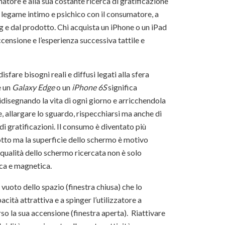
matore e alla sua costante ricerca di gratificazione
n legame intimo e psichico con il consumatore, a
g e dal prodotto. Chi acquista un iPhone o un iPad
accensione e l’esperienza successiva tattile e
isfare bisogni reali e diffusi legati alla sfera
e un
Galaxy Edge
o un
iPhone 6S
significa
ridisegnando la vita di ogni giorno e arricchendola
, allargare lo sguardo, rispecchiarsi ma anche di
di gratificazioni. Il consumo è diventato più
odotto ma la superficie dello schermo è motivo
a qualità dello schermo ricercata non è solo
ica e magnetica.
l vuoto dello spazio (finestra chiusa) che lo
acità attrattiva e a spinger l’utilizzatore a
rso la sua accensione (finestra aperta). Riattivare