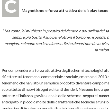
Magnetismo e forza attrattiva del display tecno
“
Ma come, lei mi chiede in prestito del denaro e poi ordina del 
sempre più basito il suo benefattore il barbone risponde: 
mangiare salmone con la maionese. Se ho denari non devo. Ma a
la maion
Per comprendere la forza attrattiva degli schermi tecnologici att
riflettere sul fenomeno, commerciale e sociale, emerso nel 2010 co
fenomeno che ha visto un semplice prodotto diventare campo magn
soprattutto di nuovi bisogni e di tanti desideri. Nessuno fino a
potente e l’influsso gravitazionale dello schermo, neppure i nume
anticipato in piccolo molte delle caratteristiche tecniche e funzion
marketing di Apple ma soprattutto del dispositivo stesso, con il