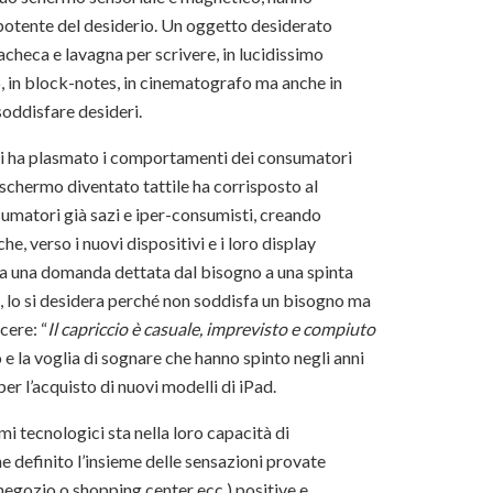
 potente del desiderio. Un oggetto desiderato
heca e lavagna per scrivere, in lucidissimo
, in block-notes, in cinematografo ma anche in
 soddisfare desideri.
ci ha plasmato i comportamenti dei consumatori
Lo schermo diventato tattile ha corrisposto al
umatori già sazi e iper-consumisti, creando
e, verso i nuovi dispositivi e i loro display
 da una domanda dettata dal bisogno a una spinta
ra, lo si desidera perché non soddisfa un bisogno ma
cere: “
Il
capriccio è casuale, imprevisto e compiuto
o e la voglia di sognare che hanno spinto negli anni
per l’acquisto di nuovi modelli di iPad.
i tecnologici sta nella loro capacità di
e definito l’insieme delle sensazioni provate
 negozio o shopping center ecc.) positive e