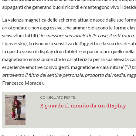
appaganti che generano buoni ricordi e mantengono vivo il deside
La valenza magnetica dello schermo attuale nasce dalle sue forme 
arrotondate e non aggressive, che ammorbidiscono le forme classi
sensazioni tattili (“
lo spessore sensoriale delle cose, il soft touch, 
Lipovetsky), la risonanza sensitiva dell’oggetto e la sua desiderab
In questo senso il display di un tablet, e in particolare quello nell
magnetismo emozionale che lo caratterizza per la sua elevata capac
esperienze emotive coinvolgenti, magnetiche e ‘calamitose’ (“
Il
po
attraverso il filtro del sentire personale, prodotto dal media, ragg
Francesco Morace).
CONSIGLIATO PER TE:
E guardo il mondo da un display