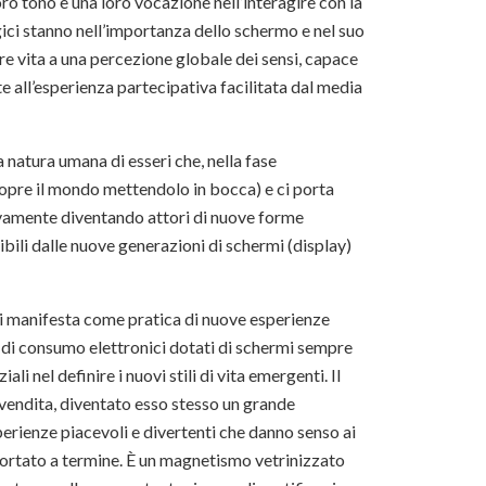
o tono e una loro vocazione nell’interagire con la
gici stanno nell’importanza dello schermo e nel suo
are vita a una percezione globale dei sensi, capace
 all’esperienza partecipativa facilitata dal media
a natura umana di esseri che, nella fase
opre il mondo mettendolo in bocca) e ci porta
ivamente diventando attori di nuove forme
bili dalle nuove generazioni di schermi (display)
Si manifesta come pratica di nuove esperienze
ni di consumo elettronici dotati di schermi sempre
ali nel definire i nuovi stili di vita emergenti. Il
vendita, diventato esso stesso un grande
rienze piacevoli e divertenti che danno senso ai
ne portato a termine. È un magnetismo vetrinizzato