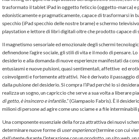
trasformato il tablet iPad in oggetto feticcio (oggetto-marca) e
edonisticamente e pragmaticamente, capace di trasformarsi in bac
specchio (iPad specchio delle nostre brame) e schermo televisivo
playstation e lettore di libri digitali oltre che prodotto capace di
Il magnetismo sensoriale ed emozionale degli schermi tecnologi
definendone l’agire sociale, gli stili di vita e il modo di pensare. 
desiderio e alla domanda di nuove esperienze manifestati da cons
entusiasmi e nuove pulsioni, quasi sentimentali, affettive ed erotich
coinvolgenti e fortemente attrattivi. Ne è derivato il passaggio
dalla pulsione del desiderio. Si compra l’iPad perché lo si deside
realizza un sogno, un capriccio che serve a sua volta a liberare pia
di getto, è insincero e infantile
..” (Giampaolo Fabris). È il desideri
milioni di persone ad agire come uno sciame e a file interminabili 
Una componente essenziale della forza attrattiva dei nuovi scherm
determinare nuove forme di
user experience
(termine con cui vien
dall’utente durante l’interazione con un prodotto, un sito web, un