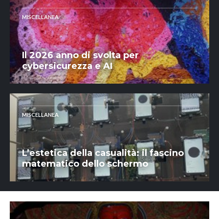
MISCELLANEA
Il 2026 anno di svolta per
cybersicurezza e AI
MISCELLANEA
L’estetica della casualità: il fascino
matematico dello schermo