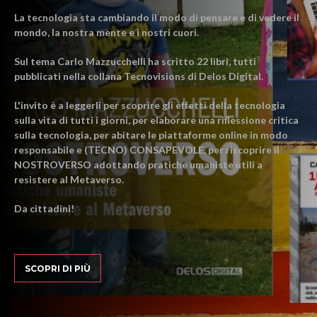
La tecnologia sta cambiando il modo di pensare e di vedere il
mondo, la nostra mente e i nostri cuori.
Sul tema Carlo Mazzucchelli ha scritto 22 libri, tutti
pubblicati nella collana Tecnovisions di Delos Digital.
L'invito è a leggerli per scoprire gli effetti della tecnologia
sulla vita di tutti i giorni, per elaborare una riflessione critica
sulla tecnologia, per abitare le piattaforme online in modo
responsabile e (TECNO) CONSAPEVOLE, per riscoprire il
NOSTROVERSO adottando pratiche umaniste utili a
resistere al Metaverso.
Da cittadini!
SCOPRI DI PIÙ