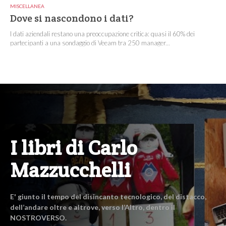
MISCELLANEA
Dove si nascondono i dati?
I dati aziendali restano una preoccupazione critica: quasi il 60% dei
partecipanti a una sondaggio di Veeam tra 250 manager...
I libri di Carlo
Mazzucchelli
E' giunto il tempo del disincanto tecnologico, del distacco,
dell’andare oltre e altrove, verso l’Altro, dentro il
NOSTROVERSO.