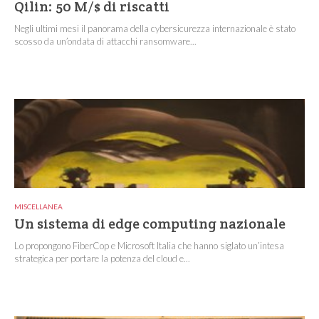
Qilin: 50 M/$ di riscatti
Negli ultimi mesi il panorama della cybersicurezza internazionale è stato
scosso da un’ondata di attacchi ransomware...
MISCELLANEA
Un sistema di edge computing nazionale
Lo propongono FiberCop e Microsoft Italia che hanno siglato un’intesa
strategica per portare la potenza del cloud e...