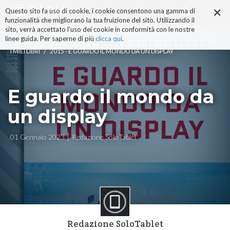
×
Salta
Questo sito fa uso di cookie, i cookie consentono una gamma di
ai
funzionalità che migliorano la tua fruizione del sito. Utilizzando il
contenuti.
sito, verrà accettato l'uso dei cookie in conformità con le nostre
|
linee guida. Per saperne di più
clicca qui
.
Salta
/
I MIEI LIBRI
2015 - E GUARDO IL MONDO DA UN DISPLAY
alla
navigazione
E guardo il mondo da
un display
01 Gennaio 2023
Redazione SoloTablet
Redazione SoloTablet