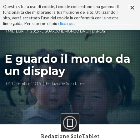
×
Salta
Questo sito fa uso di cookie, i cookie consentono una gamma di
ai
funzionalità che migliorano la tua fruizione del sito. Utilizzando il
contenuti.
sito, verrà accettato l'uso dei cookie in conformità con le nostre
|
linee guida. Per saperne di più
clicca qui
.
Salta
/
I MIEI LIBRI
2015 - E GUARDO IL MONDO DA UN DISPLAY
alla
navigazione
E guardo il mondo da
un display
01 Dicembre 2015
Redazione SoloTablet
Redazione SoloTablet