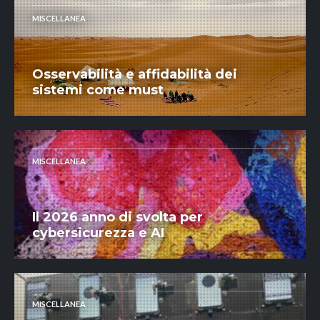
MISCELLANEA
Osservabilità e affidabilità dei
sistemi come must
MISCELLANEA
Il 2026 anno di svolta per
cybersicurezza e AI
MISCELLANEA