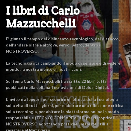
I libri di Carlo
Mazzucchelli
E' giunto il tempo del disincanto tecnologico, del distacco,
dell’andare oltre e altrove, verso l’Altro, dentro il
NOSTROVERSO.
La tecnologia sta cambiando il modo di pensare e di vedere il
mondo, la nostra mente e i nostri cuori.
Sul tema Carlo Mazzucchelli ha scritto 22 libri, tutti
pubblicati nella collana Tecnovisions di Delos Digital.
L'invito è a leggerli per scoprire gli effetti della tecnologia
sulla vita di tutti i giorni, per elaborare una riflessione critica
sulla tecnologia, per abitare le piattaforme online in modo
responsabile e (TECNO) CONSAPEVOLE, per riscoprire il
NOSTROVERSO adottando pratiche umaniste utili a
resistere al Metaverso.