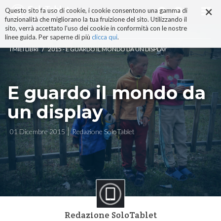
×
Salta
Questo sito fa uso di cookie, i cookie consentono una gamma di
ai
funzionalità che migliorano la tua fruizione del sito. Utilizzando il
contenuti.
sito, verrà accettato l'uso dei cookie in conformità con le nostre
|
linee guida. Per saperne di più
clicca qui
.
Salta
/
I MIEI LIBRI
2015 - E GUARDO IL MONDO DA UN DISPLAY
alla
navigazione
E guardo il mondo da
un display
01 Dicembre 2015
Redazione SoloTablet
Redazione SoloTablet