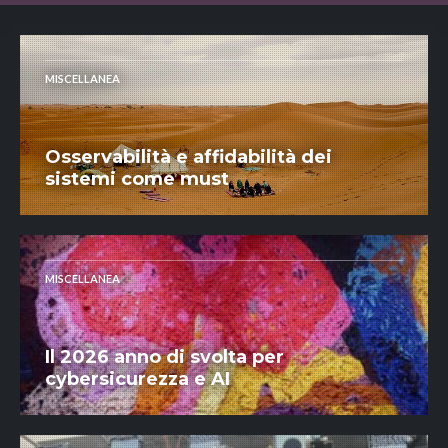
MISCELLANEA
Osservabilità e affidabilità dei
sistemi come must
MISCELLANEA
Il 2026 anno di svolta per
cybersicurezza e AI