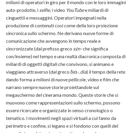
milioni di operatori in giro per il mondo con le loro immagini
auto-prodotte, i
selfie
, i video
YouTube
e miliardi di
cinguettii e messaggini. Operatori impegnati nella
produzione di contenuti così come della loro proiezione
sincronica sullo schermo. Ne derivano nuove forme di
comunicazione che avvengono in tempo reale e
sincronizzate (dal prefisso greco
sýn-
che significa
con/insieme) nel tempo e una realtà diacronica composta di
miliardi di oggetti digitali che convivono, si animano e
viaggiano attraverso (dal greco δια-,
dia
) il tempo della rete
dando forma a milioni di nuove pellicole, video e film che
narrano sempre nuove storie proiettandole sul
megaschermo del cinerama mondo. Queste storie che si
muovono come rappresentazioni sullo schermo, possono
essere ricercate e organizzate in senso cronologico o
tematico. I movimenti negli spazi virtuali a cui fanno da
perimetro e confine, si legano e si fondono con quelli del