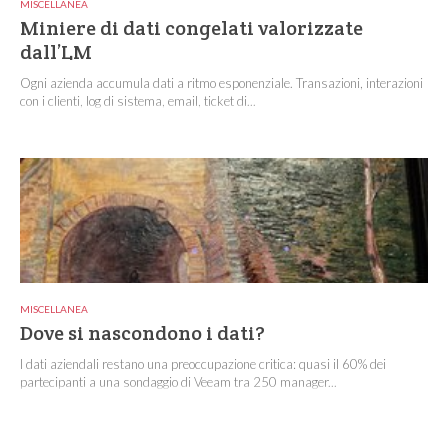
MISCELLANEA
Miniere di dati congelati valorizzate
dall’LM
Ogni azienda accumula dati a ritmo esponenziale. Transazioni, interazioni
con i clienti, log di sistema, email, ticket di...
MISCELLANEA
Dove si nascondono i dati?
I dati aziendali restano una preoccupazione critica: quasi il 60% dei
partecipanti a una sondaggio di Veeam tra 250 manager...