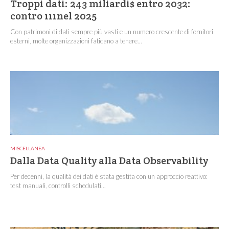
Troppi dati: 243 miliardi$ entro 2032:
contro 111nel 2025
Con patrimoni di dati sempre più vasti e un numero crescente di fornitori
esterni, molte organizzazioni faticano a tenere...
MISCELLANEA
Dalla Data Quality alla Data Observability
Per decenni, la qualità dei dati è stata gestita con un approccio reattivo:
test manuali, controlli schedulati...