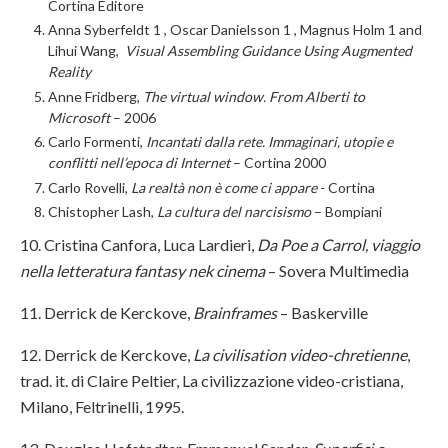
Cortina Editore
Anna Syberfeldt 1 , Oscar Danielsson 1 , Magnus Holm 1 and
Lihui Wang,
Visual Assembling Guidance Using Augmented
Reality
Anne Fridberg,
The virtual window.
From Alberti to
Microsoft
– 2006
Carlo Formenti,
Incantati dalla rete. Immaginari, utopie e
conflitti nell’epoca di Internet
– Cortina 2000
Carlo Rovelli,
La realtà non è come ci appare
- Cortina
Chistopher Lash,
La cultura del narcisismo
– Bompiani
10. Cristina Canfora, Luca Lardieri,
Da Poe a Carrol, viaggio
nella letteratura fantasy nek cinema
– Sovera Multimedia
11. Derrick de Kerckove,
Brainframes
– Baskerville
12. Derrick de Kerckove,
La civilisation video-chretienne
,
trad. it. di Claire Peltier, La civilizzazione video-cristiana,
Milano, Feltrinelli, 1995.