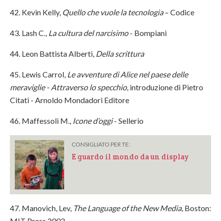
42. Kevin Kelly,
Quello che vuole la tecnologia
– Codice
43. Lash C.,
La cultura del narcisimo
- Bompiani
44. Leon Battista Alberti,
Della scrittura
45. Lewis Carrol,
Le avventure di Alice nel paese delle
meraviglie - Attraverso lo specchio
, introduzione di Pietro
Citati - Arnoldo Mondadori Editore
46. Maffessoli M.,
Icone d’oggi
- Sellerio
CONSIGLIATO PER TE:
E guardo il mondo da un display
47. Manovich, Lev,
The Language of the New Media
, Boston:
MIT Press 2002