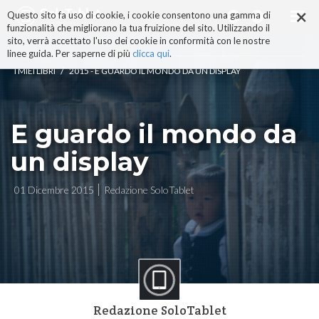
×
Salta
Questo sito fa uso di cookie, i cookie consentono una gamma di
ai
funzionalità che migliorano la tua fruizione del sito. Utilizzando il
contenuti.
sito, verrà accettato l'uso dei cookie in conformità con le nostre
|
linee guida. Per saperne di più
clicca qui
.
Salta
/
I MIEI LIBRI
2015 - E GUARDO IL MONDO DA UN DISPLAY
alla
navigazione
E guardo il mondo da
un display
01 Dicembre 2015
Redazione SoloTablet
Redazione SoloTablet