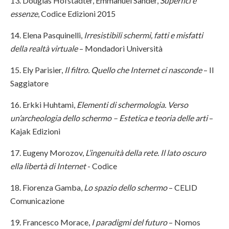
13. Douglas Hofstadter, Emmanuel Sander,
Superfici e
essenze
, Codice Edizioni 2015
14. Elena Pasquinelli,
Irresistibili schermi, fatti e misfatti
della realtà virtuale
– Mondadori Università
15. Ely Parisier,
Il filtro. Quello che Internet ci nasconde
– Il
Saggiatore
16. Erkki Huhtami,
Elementi di schermologia. Verso
un’archeologia dello schermo – Estetica e teoria delle arti
–
Kajak Edizioni
17. Eugeny Morozov,
L’ingenuità della rete. Il lato oscuro
ella libertà di Internet
- Codice
18. Fiorenza Gamba,
Lo spazio dello schermo
– CELID
Comunicazione
19. Francesco Morace,
I paradigmi del futuro
– Nomos