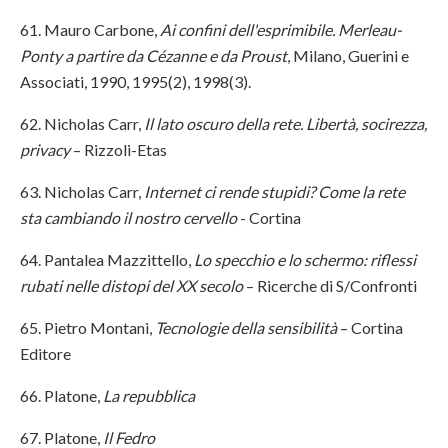
61. Mauro Carbone,
Ai confini dell'esprimibile. Merleau-
Ponty a partire da Cézanne e da Proust
, Milano, Guerini e
Associati, 1990, 1995(2), 1998(3).
62. Nicholas Carr,
Il lato oscuro della rete. Libertà, socirezza,
privacy
– Rizzoli-Etas
63. Nicholas Carr,
Internet ci rende stupidi? Come la rete
sta cambiando il nostro cervello
- Cortina
64. Pantalea Mazzittello,
Lo specchio e lo schermo: riflessi
rubati nelle distopi del XX secolo
– Ricerche di S/Confronti
65. Pietro Montani,
Tecnologie della sensibilità
– Cortina
Editore
66. Platone,
La repubblica
67. Platone,
Il Fedro