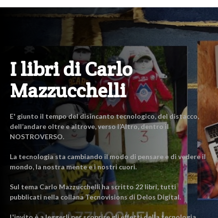
I libri di Carlo
Mazzucchelli
E' giunto il tempo del disincanto tecnologico, del distacco,
dell’andare oltre e altrove, verso l’Altro, dentro il
NOSTROVERSO.
La tecnologia sta cambiando il modo di pensare e di vedere il
mondo, la nostra mente e i nostri cuori.
Sul tema Carlo Mazzucchelli ha scritto 22 libri, tutti
pubblicati nella collana Tecnovisions di Delos Digital.
L'invito è a leggerli per scoprire gli effetti della tecnologia