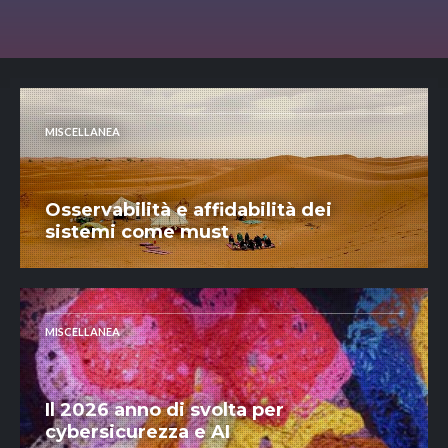
MISCELLANEA
Osservabilità e affidabilità dei
sistemi come must
MISCELLANEA
Il 2026 anno di svolta per
cybersicurezza e AI