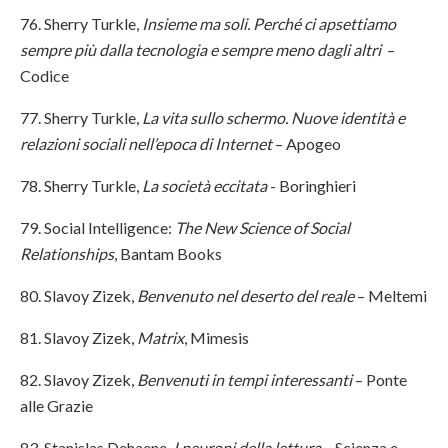
76. Sherry Turkle,
Insieme ma soli. Perché ci apsettiamo
sempre più dalla tecnologia e sempre meno dagli altri
–
Codice
77. Sherry Turkle,
La vita sullo schermo. Nuove identità e
relazioni sociali nell’epoca di Internet
– Apogeo
78. Sherry Turkle,
La società eccitata
- Boringhieri
79. Social Intelligence:
The New Science of Social
Relationships
, Bantam Books
80. Slavoy Zizek,
Benvenuto nel deserto del reale
– Meltemi
81. Slavoy Zizek,
Matrix
, Mimesis
82. Slavoy Zizek,
Benvenuti in tempi interessanti
– Ponte
alle Grazie
83. Stanislas Dehaene,
I neuroni della lettura
– Scienza e