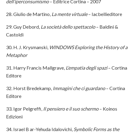
dell’iperconsumismo
– Editrice Cortina – 2007
28. Giulio de Martino,
La mente virtuale
– Iacbellieditore
29. Guy Debord,
La società dello spettacolo
– Baldini &
Castoldi
30. H. J. Krysmanski,
WINDOWS Exploring the History of a
Metaphor
31. Harry Francis Mallgrave,
L’empatia degli spazi
– Cortina
Editore
32. Horst Bredekamp,
Immagini che ci guardano
– Cortina
Editore
33. Igor Pelgreffi,
Il pensiero e il suo schermo
– Koinos
Edizioni
34. Israel B ar-Yehuda Idalovichi,
Symbolic Forms as the