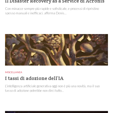
Il Disaster Recovery as a Service di Acronis
Con minacce sempre più rapide e sofisticate, e processi di ripristino
spesso manuali e inefficaci, afferma Denis...
MISCELLANEA
I tassi di adozione dell’IA
L’intelligenza artificiale generativa oggi non è più una novità, ma il suo
tasso di adozione potrebbe non dirci tutto...