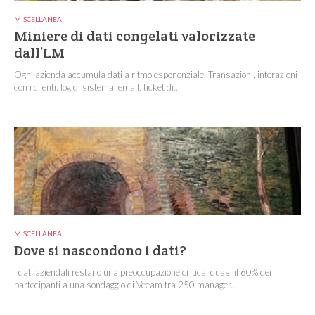
MISCELLANEA
Miniere di dati congelati valorizzate
dall’LM
Ogni azienda accumula dati a ritmo esponenziale. Transazioni, interazioni
con i clienti, log di sistema, email, ticket di...
MISCELLANEA
Dove si nascondono i dati?
I dati aziendali restano una preoccupazione critica: quasi il 60% dei
partecipanti a una sondaggio di Veeam tra 250 manager...