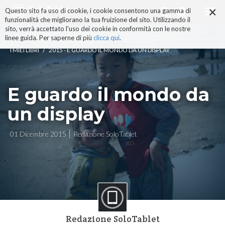
×
Salta
Questo sito fa uso di cookie, i cookie consentono una gamma di
ai
funzionalità che migliorano la tua fruizione del sito. Utilizzando il
contenuti.
sito, verrà accettato l'uso dei cookie in conformità con le nostre
|
linee guida. Per saperne di più
clicca qui
.
Salta
/
I MIEI LIBRI
2015 - E GUARDO IL MONDO DA UN DISPLAY
alla
navigazione
E guardo il mondo da
un display
01 Dicembre 2015
Redazione SoloTablet
Redazione SoloTablet