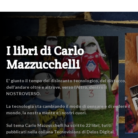
I libri di Carlo
Mazzucchelli
E' giunto il tempo del disincanto tecnologico, del distacco,
dell’andare oltre e altrove, verso l’Altro, dentro il
NOSTROVERSO.
La tecnologia sta cambiando il modo di pensare e di vedere il
mondo, la nostra mente e i nostri cuori.
Sul tema Carlo Mazzucchelli ha scritto 22 libri, tutti
pubblicati nella collana Tecnovisions di Delos Digital.