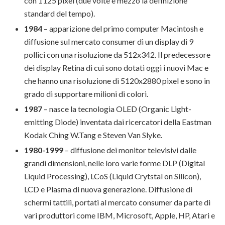
con 1125 pixel (due volte e mezzo la definizione
standard del tempo).
1984
– apparizione del primo computer Macintosh e
diffusione sul mercato consumer di un display di 9
pollici con una risoluzione da 512x342. Il predecessore
dei display Retina di cui sono dotati oggi i nuovi Mac e
che hanno una risoluzione di 5120x2880 pixel e sono in
grado di supportare milioni di colori.
1987
– nasce la tecnologia OLED (Organic Light-
emitting Diode) inventata dai ricercatori della Eastman
Kodak Ching W.Tang e Steven Van Slyke.
1980-1999
– diffusione dei monitor televisivi dalle
grandi dimensioni, nelle loro varie forme DLP (Digital
Liquid Processing), LCoS (Liquid Crytstal on Silicon),
LCD e Plasma di nuova generazione. Diffusione di
schermi tattili, portati al mercato consumer da parte di
vari produttori come IBM, Microsoft, Apple, HP, Atari e