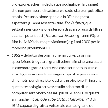
proiezione, schermi dedicati, e occhiali per la visione)
che non permisero di catturare e soddisfare un pubblico
ampio. Per una visione spaziale in 3D bisognerà
aspettare gli anni sessanta (film
The Bubble
), quelli
settanta per una visione stereo attraverso l’uso di filtri e
occhiali polarizzati (
The Stewardesses
), gli anni 90 per
film in IMAX (da Image Maximum)e gli ani 2000 per le
moderne produzioni HD.
1952
– debutto dei primi schermi curvi. La prima
apparizione è legata ai grandi schermi in cinerama usati
in cinematografi e teatri e ha caratterizzato lo stile di
vita di generazioni di teen-ager disposti a percorrere
chilometri pur di assistere ad una proiezione. Prima che
questa tecnologia arrivasse sullo schermo di un
computer sarebbero passati più di 50 anni. È di questi
anni anche il
Cathode Tube Output Recorder
740 di
IBM capace di grafica vettoriale e antesignano dei