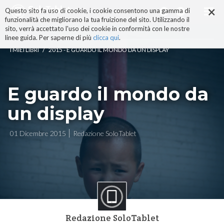
×
Salta
Questo sito fa uso di cookie, i cookie consentono una gamma di
ai
funzionalità che migliorano la tua fruizione del sito. Utilizzando il
contenuti.
sito, verrà accettato l'uso dei cookie in conformità con le nostre
|
linee guida. Per saperne di più
clicca qui
.
Salta
/
I MIEI LIBRI
2015 - E GUARDO IL MONDO DA UN DISPLAY
alla
navigazione
E guardo il mondo da
un display
01 Dicembre 2015
Redazione SoloTablet
Redazione SoloTablet