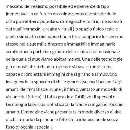
massimo del realismo possibile ed esperienze di tipo
immersivo. In un futuro prossimo venturo le strade delle
città potrebbero popolarsi di megaschermi tridimensionali
dai quali immagini e realtà virtuali (lo spazio fisico reale e
quello simulato coincidono fino a far scomparire lo schermo
stesso nelle sue mille finestre e immagini) e immaginarie
sembreranno parte integrante della realtà tridimensionale
nella quale ci muoviamo abitualmente. Una delle tecnologie
già dimostrate si chiama
Trixels
e si basa su un sistema
capace di proiettare immagini che si girano e si muovono
inseguendo lo sguardo di chi le guarda (scenari ben noti agli
amanti del film Blade Runner, il film diventato un modello di
visione del futuro). Il tutto grazie all’utilizzo di specchi e
tecnologia laser così sofisticata da trarre in inganno l’occhio
umano. L’immagine viene presentata in modo diverso ai due
occhi in modo da produrre l’effetto tridimensionale senza
l’uso di occhiali speciali.