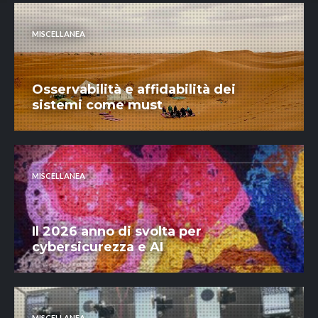
MISCELLANEA
Osservabilità e affidabilità dei
sistemi come must
MISCELLANEA
Il 2026 anno di svolta per
cybersicurezza e AI
MISCELLANEA