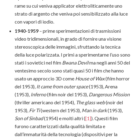
rame su cui veniva applicator elettroliticamente uno
strato di argento che veniva poi sensibilizzato alla luce
con vapori di iodio.
1940-1959
– prime sperimentazioni di trasmissioni
video tridimensionali, in grado di fornire una visione
stereoscopica delle immagini, sfruttando la tecnica
della luce polarizzata. I primi a sperimentarne l’uso sono
stati i sovietici nel film
Bwana Devil
ma negli anni 50 del
ventesimo secolo sono stati quasi 50 i film che hanno
usato un approccio 3D come
House of Wax
(film horror
del 1953),
It came from outer space
(1953), Arena
(1953),
Inferno
(film noir del 1953),
Dangerous Mission
(thriller americano del 1954),
The glass web
(noir del
1953),
Fir Ti
(western del 1953),
Man in dark
(1953),
Son of Sinbad
(1954) e molti altri (
[1]
). Questi film
furono caratterizzati dalla qualità limitata e
dall’immaturità della tecnologia (dispositivi per la