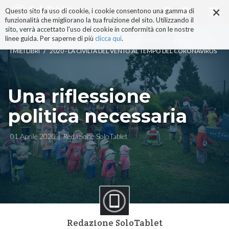
×
Salta
Questo sito fa uso di cookie, i cookie consentono una gamma di
ai
funzionalità che migliorano la tua fruizione del sito. Utilizzando il
contenuti.
sito, verrà accettato l'uso dei cookie in conformità con le nostre
|
linee guida. Per saperne di più
clicca qui
.
Salta
/
I MIEI LIBRI
2020 - LA CIVILTÀ DEL VENTO AL TEMPO DEL CORONAVIRUS
alla
navigazione
Una riflessione
politica necessaria
01 Aprile 2020
Redazione SoloTablet
Redazione SoloTablet