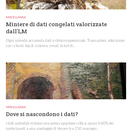
MISCELLANEA
Miniere di dati congelati valorizzate
dall’LM
Ogni azienda accumula dati a ritmo esponenziale. Transazioni, interazioni
con i clienti, log di sistema, email, ticket di...
MISCELLANEA
Dove si nascondono i dati?
I dati aziendali restano una preoccupazione critica: quasi il 60% dei
partecipanti a una sondaggio di Veeam tra 250 manager...