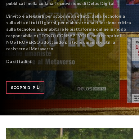
pubblicati nella collana Tecnovisions di Delos Digital.
L'invito è a leggerli per scoprire gli effetti della tecnologia
sulla vita di tutti i giorni, per elaborare una riflessione critica
sulla tecnologia, per abitare le piattaforme online in modo
responsabile e (TECNO) CONSAPEVOLE, per riscoprire il
NOSTROVERSO adottando pratiche umaniste utili a
resistere al Metaverso.
Da cittadini!
SCOPRI DI PIÙ