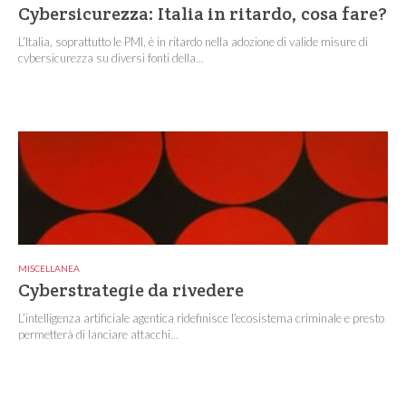
Cybersicurezza: Italia in ritardo, cosa fare?
L’Italia, soprattutto le PMI, è in ritardo nella adozione di valide misure di
cybersicurezza su diversi fonti della...
MISCELLANEA
Cyberstrategie da rivedere
L’intelligenza artificiale agentica ridefinisce l’ecosistema criminale e presto
permetterà di lanciare attacchi...