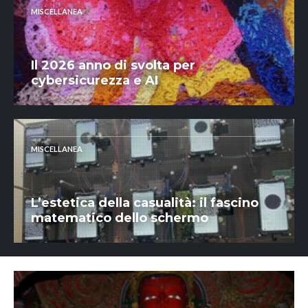
MISCELLANEA
Il 2026 anno di svolta per
cybersicurezza e AI
MISCELLANEA
L’estetica della casualità: il fascino
matematico dello schermo