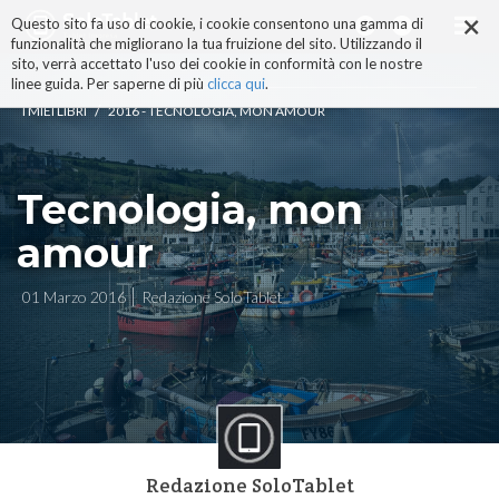
×
Salta
Questo sito fa uso di cookie, i cookie consentono una gamma di
ai
funzionalità che migliorano la tua fruizione del sito. Utilizzando il
contenuti.
sito, verrà accettato l'uso dei cookie in conformità con le nostre
|
linee guida. Per saperne di più
clicca qui
.
Salta
/
I MIEI LIBRI
2016 - TECNOLOGIA, MON AMOUR
alla
navigazione
Tecnologia, mon
amour
01 Marzo 2016
Redazione SoloTablet
Redazione SoloTablet