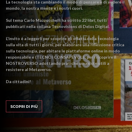
La tecnologia sta cambiando il modo di pensare e di vedere il
mondo, la nostra mente e i nostri cuori.
Sul tema Carlo Mazzucchelli ha scritto 22 libri, tutti
pubblicati nella collana Tecnovisions di Delos Digital.
L'invito è a leggerli per scoprire gli effetti della tecnologia
sulla vita di tutti i giorni, per elaborare una riflessione critica
sulla tecnologia, per abitare le piattaforme online in modo
responsabile e (TECNO) CONSAPEVOLE, per riscoprire il
NOSTROVERSO adottando pratiche umaniste utili a
resistere al Metaverso.
Da cittadini!
SCOPRI DI PIÙ