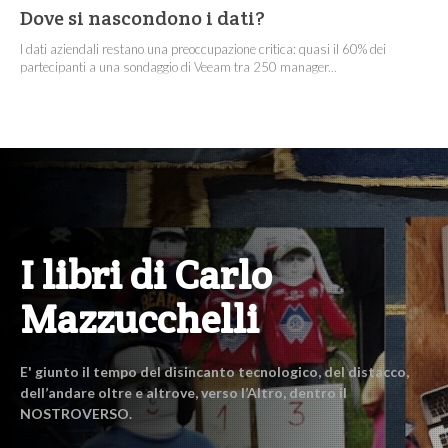
Dove si nascondono i dati?
I dati aziendali restano una preoccupazione critica: quasi il 60% dei
partecipanti a una sondaggio di Veeam tra 250 manager...
I libri di Carlo
Mazzucchelli
E' giunto il tempo del disincanto tecnologico, del distacco,
dell’andare oltre e altrove, verso l’Altro, dentro il
NOSTROVERSO.