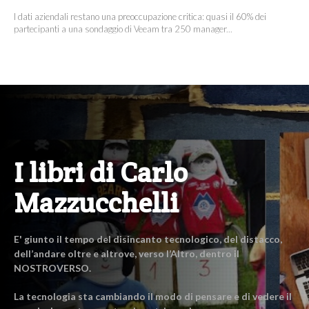
I dati aziendali restano una preoccupazione critica: quasi il 60% dei
partecipanti a una sondaggio di Veeam tra 250 manager...
I libri di Carlo
Mazzucchelli
E' giunto il tempo del disincanto tecnologico, del distacco,
dell’andare oltre e altrove, verso l’Altro, dentro il
NOSTROVERSO.
La tecnologia sta cambiando il modo di pensare e di vedere il