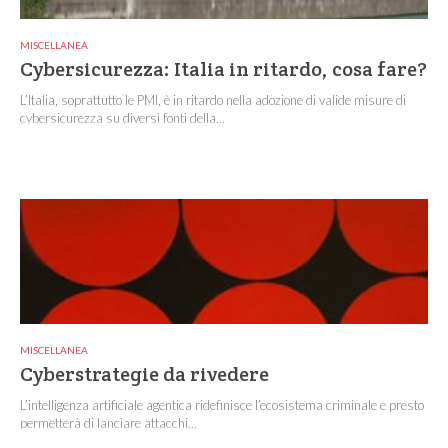
MISCELLANEA
Cybersicurezza: Italia in ritardo, cosa fare?
L’Italia, soprattutto le PMI, è in ritardo nella adozione di valide misure di
cybersicurezza su diversi fonti della...
MISCELLANEA
Cyberstrategie da rivedere
L’intelligenza artificiale agentica ridefinisce l’ecosistema criminale e presto
permetterà di lanciare attacchi...