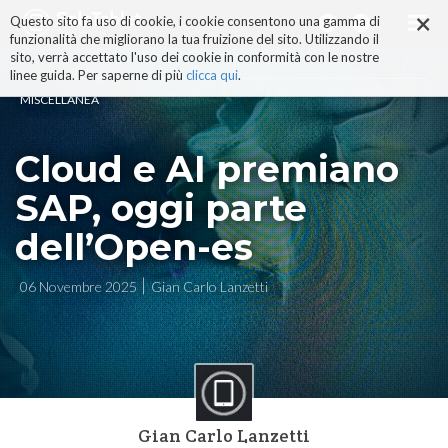
×
Salta
Questo sito fa uso di cookie, i cookie consentono una gamma di
ai
funzionalità che migliorano la tua fruizione del sito. Utilizzando il
contenuti.
sito, verrà accettato l'uso dei cookie in conformità con le nostre
|
linee guida. Per saperne di più
clicca qui
.
Salta
MISCELLANEA
alla
navigazione
Cloud e AI premiano
SAP, oggi parte
dell’Open-es
06 Novembre 2025
Gian Carlo Lanzetti
Gian Carlo Lanzetti