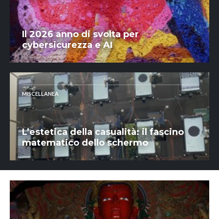
Il 2026 anno di svolta per
cybersicurezza e AI
MISCELLANEA
L’estetica della casualità: il fascino
matematico dello schermo