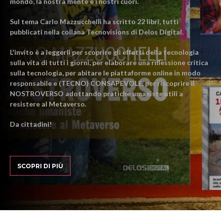
mondo, la nostra mente e i nostri cuori.
Sul tema Carlo Mazzucchelli ha scritto 22 libri, tutti
pubblicati nella collana Tecnovisions di Delos Digital.
L'invito è a leggerli per scoprire gli effetti della tecnologia
sulla vita di tutti i giorni, per elaborare una riflessione critica
sulla tecnologia, per abitare le piattaforme online in modo
responsabile e (TECNO) CONSAPEVOLE, per riscoprire il
NOSTROVERSO adottando pratiche umaniste utili a
resistere al Metaverso.
Da cittadini!
SCOPRI DI PIÙ