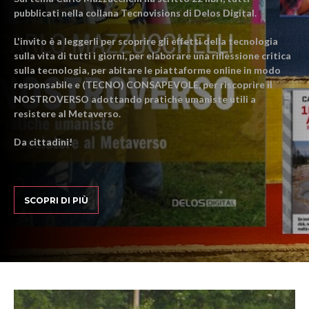
pubblicati nella collana Tecnovisions di Delos Digital.
L'invito è a leggerli per scoprire gli effetti della tecnologia
sulla vita di tutti i giorni, per elaborare una riflessione critica
sulla tecnologia, per abitare le piattaforme online in modo
responsabile e (TECNO) CONSAPEVOLE, per riscoprire il
NOSTROVERSO adottando pratiche umaniste utili a
resistere al Metaverso.
Da cittadini!
SCOPRI DI PIÙ