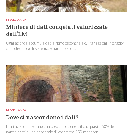
MISCELLANEA
Miniere di dati congelati valorizzate
dall’LM
Ogni azienda accumula dati a ritmo esponenziale. Transazioni, interazioni
con i clienti, log di sistema, email, ticket di...
MISCELLANEA
Dove si nascondono i dati?
I dati aziendali restano una preoccupazione critica: quasi il 60% dei
partecipanti a una sondaggio di Veeam tra 250 manager...