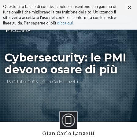
×
Salta
Questo sito fa uso di cookie, i cookie consentono una gamma di
ai
funzionalità che migliorano la tua fruizione del sito. Utilizzando il
contenuti.
sito, verrà accettato l'uso dei cookie in conformità con le nostre
|
linee guida. Per saperne di più
clicca qui
.
Salta
MISCELLANEA
alla
navigazione
Cybersecurity: le PMI
devono osare di più
15 Ottobre 2025
Gian Carlo Lanzetti
Gian Carlo Lanzetti