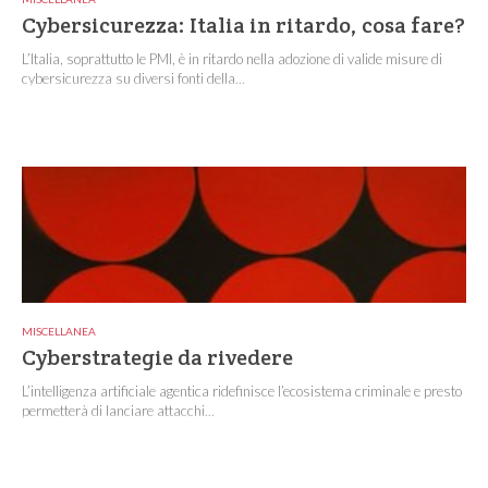
Cybersicurezza: Italia in ritardo, cosa fare?
L’Italia, soprattutto le PMI, è in ritardo nella adozione di valide misure di
cybersicurezza su diversi fonti della...
MISCELLANEA
Cyberstrategie da rivedere
L’intelligenza artificiale agentica ridefinisce l’ecosistema criminale e presto
permetterà di lanciare attacchi...