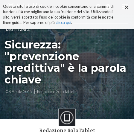
×
Salta
Questo sito fa uso di cookie, i cookie consentono una gamma di
ai
funzionalità che migliorano la tua fruizione del sito. Utilizzando il
contenuti.
sito, verrà accettato l'uso dei cookie in conformità con le nostre
|
linee guida. Per saperne di più
clicca qui
.
Salta
MISCELLANEA
alla
navigazione
Sicurezza:
"prevenzione
predittiva" è la parola
chiave
08 Aprile 2019
Redazione SoloTablet
Redazione SoloTablet