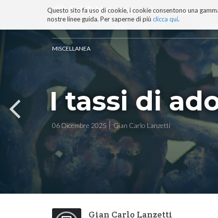
Questo sito fa uso di cookie, i cookie consentono una gamma di
BLOG
TECNOCONSAPEVOLEZZ
nostre linee guida. Per saperne di più
clicca qui
.
Salta
ai
contenuti.
MISCELLANEA
|
Salta
alla
navigazione
I tassi di ad
06 Dicembre 2025
Gian Carlo Lanzetti
Gian Carlo Lanzetti