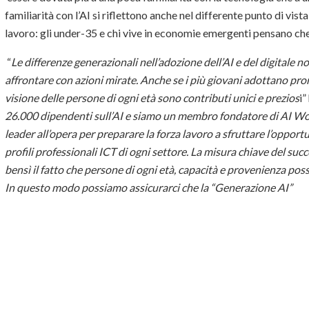
familiarità con l’AI si riflettono anche nel differente punto di vis
lavoro: gli under-35 e chi vive in economie emergenti pensano ch
“
Le differenze generazionali nell’adozione dell’AI e del digitale 
affrontare con azioni mirate. Anche se i più giovani adottano pro
visione delle persone di ogni età sono contributi unici e prezios
i”
26.000 dipendenti sull’AI e siamo un membro fondatore di AI W
leader all’opera per preparare la forza lavoro a sfruttare l’opport
profili professionali ICT di ogni settore. La misura chiave del su
bensì il fatto che persone di ogni età, capacità e provenienza poss
In questo modo possiamo assicurarci che la “Generazione AI”