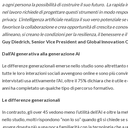
a ogni persona la possibilità di costruire il suo futuro. La rapida 
nel lavoro richiede di progettare questi strumenti in modo respon
privacy. L’intelligenza artificiale realizza il suo vero potenziale se 
favorisce la collaborazione e crea opportunità di crescita e cono
allineano, si creano le condizioni per la resilienza, il benessere e 
Guy Diedrich, Senior Vice President and Global Innovation O
Dall’AI generativa alla generazione AI
Le differenze generazionali emerse nello studio sono altrettanto m
tutte le loro interazioni sociali avvengono online e sono più convint
intervistati usa attivamente l’AI, oltre il 75% dichiara che è utile 
anni ha completato un qualche tipo di percorso formativo.
Le differenze generazionali
In contrasto, gli over 45 vedono meno l’utilità dell’AI e oltre la me
nello studio, molti rispondono “non lo so” quando gli si chiede se s
essere dovuta più a una poca familiarità con la tecnologia che a un r