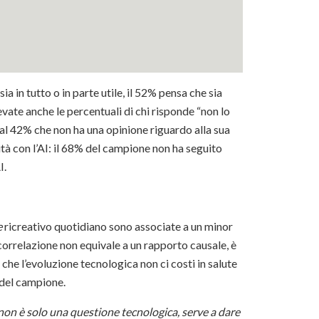
a in tutto o in parte utile, il 52% pensa che sia
evate anche le percentuali di chi risponde “non lo
ile al 42% che non ha una opinione riguardo alla sua
ità con l’AI: il 68% del campione non ha seguito
I.
e
ricreativo quotidiano sono associate a un minor
orrelazione non equivale a un rapporto causale, è
 che l’evoluzione tecnologica non ci costi in salute
e del campione.
on è solo una questione tecnologica, serve a dare