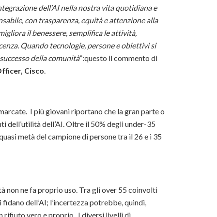
integrazione dell’AI nella nostra vita quotidiana e
sabile, con trasparenza, equità e attenzione alla
migliora il benessere, semplifica le attività,
scenza. Quando tecnologie, persone e obiettivi si
il successo della comunità
”:questo il commento di
fficer, Cisco
.
arcate. I più giovani riportano che la gran parte o
i dell’utilità dell’AI. Oltre il 50% degli under-35
e quasi metà del campione di persone tra il 26 e i 35
tà non ne fa proprio uso. Tra gli over 55 coinvolti
i fidano dell’AI; l’incertezza potrebbe, quindi,
ifiuto vero e proprio. I diversi livelli di