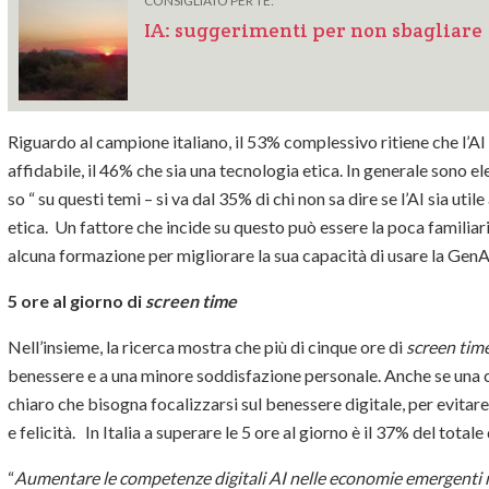
CONSIGLIATO PER TE:
IA: suggerimenti per non sbagliare
Riguardo al campione italiano, il 53% complessivo ritiene che l’AI si
affidabile, il 46% che sia una tecnologia etica. In generale sono el
so “ su questi temi – si va dal 35% di chi non sa dire se l’AI sia ut
etica. Un fattore che incide su questo può essere la poca familiar
alcuna formazione per migliorare la sua capacità di usare la GenA
5 ore al giorno di
screen time
Nell’insieme, la ricerca mostra che più di cinque ore di
screen tim
benessere e a una minore soddisfazione personale. Anche se una c
chiaro che bisogna focalizzarsi sul benessere digitale, per evitare
e felicità. In Italia a superare le 5 ore al giorno è il 37% del total
“
Aumentare le competenze digitali AI nelle economie emergenti n