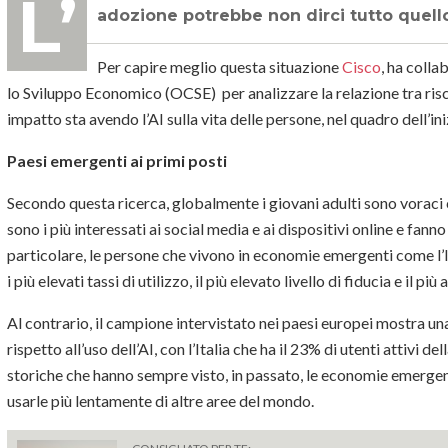
L’intelligenza artificiale generativa oggi non è più una novità, ma il suo tasso di
adozione potrebbe non dirci tutto quell
Per capire meglio questa situazione
Cisco
, ha coll
lo Sviluppo Economico (OCSE) per analizzare la relazione tra risch
impatto sta avendo l’AI sulla vita delle persone, nel quadro dell’in
Paesi emergenti ai primi posti
Secondo questa ricerca, globalmente i giovani adulti sono voraci 
sono i più interessati ai social media e ai dispositivi online e fanno
particolare, le persone che vivono in economie emergenti come l’Ind
i più elevati tassi di utilizzo, il più elevato livello di fiducia e il pi
Al contrario, il campione intervistato nei paesi europei mostra u
rispetto all’uso dell’AI, con l’Italia che ha il 23% di utenti attivi d
storiche che hanno sempre visto, in passato, le economie emergent
usarle più lentamente di altre aree del mondo.