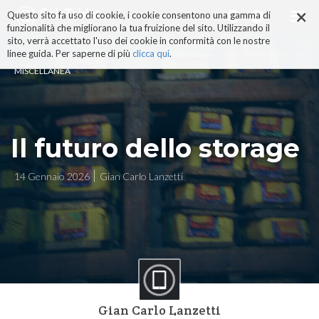
×
Salta
Questo sito fa uso di cookie, i cookie consentono una gamma di
ai
funzionalità che migliorano la tua fruizione del sito. Utilizzando il
contenuti.
sito, verrà accettato l'uso dei cookie in conformità con le nostre
|
linee guida. Per saperne di più
clicca qui
.
Salta
MISCELLANEA
alla
navigazione
Il futuro dello storage
14 Gennaio 2026
Gian Carlo Lanzetti
Gian Carlo Lanzetti