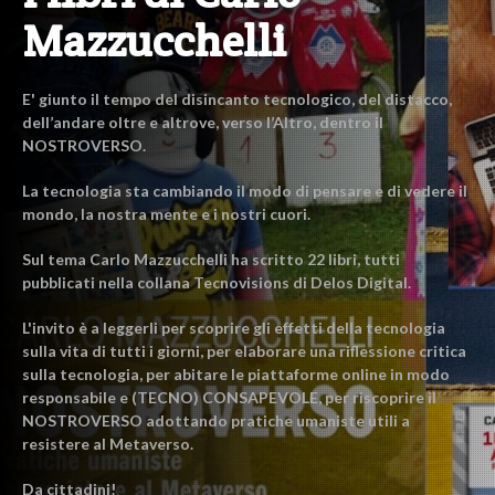
Mazzucchelli
E' giunto il tempo del disincanto tecnologico, del distacco,
dell’andare oltre e altrove, verso l’Altro, dentro il
NOSTROVERSO.
La tecnologia sta cambiando il modo di pensare e di vedere il
mondo, la nostra mente e i nostri cuori.
Sul tema Carlo Mazzucchelli ha scritto 22 libri, tutti
pubblicati nella collana Tecnovisions di Delos Digital.
L'invito è a leggerli per scoprire gli effetti della tecnologia
sulla vita di tutti i giorni, per elaborare una riflessione critica
sulla tecnologia, per abitare le piattaforme online in modo
responsabile e (TECNO) CONSAPEVOLE, per riscoprire il
NOSTROVERSO adottando pratiche umaniste utili a
resistere al Metaverso.
Da cittadini!