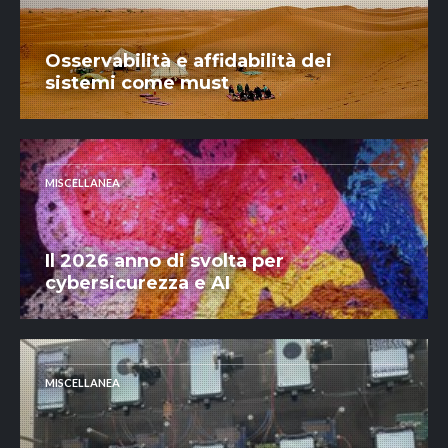
Osservabilità e affidabilità dei
sistemi come must
MISCELLANEA
Il 2026 anno di svolta per
cybersicurezza e AI
MISCELLANEA