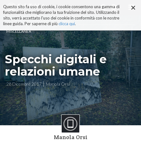
×
Salta
Questo sito fa uso di cookie, i cookie consentono una gamma di
ai
funzionalità che migliorano la tua fruizione del sito. Utilizzando il
contenuti.
sito, verrà accettato l'uso dei cookie in conformità con le nostre
|
linee guida. Per saperne di più
clicca qui
.
Salta
MISCELLANEA
alla
navigazione
Specchi digitali e
relazioni umane
28 Dicembre 2017
Manola Orsi
Manola Orsi