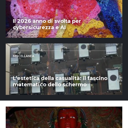
Il 2026 anno di svolta per
cybersicurezza e AI
MISCELLANEA
L’estetica della casualità: il fascino
matematico dello schermo