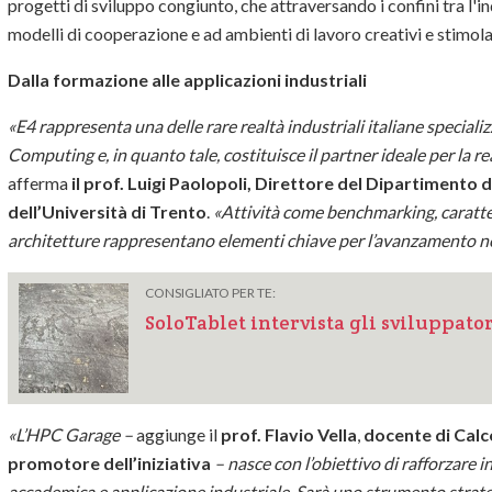
progetti di sviluppo congiunto, che attraversando i confini tra l'i
modelli di cooperazione e ad ambienti di lavoro creativi e stimola
Dalla formazione alle applicazioni industriali
«E4 rappresenta una delle rare realtà industriali italiane special
Computing e, in quanto tale, costituisce il partner ideale per la 
afferma
il prof. Luigi Paolopoli, Direttore del Dipartimento 
dell’Università di Trento
.
«Attività come benchmarking, caratt
architetture rappresentano elementi chiave per l’avanzamento nel s
CONSIGLIATO PER TE:
SoloTablet intervista gli sviluppato
«L’HPC Garage –
aggiunge il
prof. Flavio Vella
,
docente di Calc
promotore dell’iniziativa
– nasce con l’obiettivo di rafforzare 
accademica e applicazione industriale. Sarà uno strumento strat