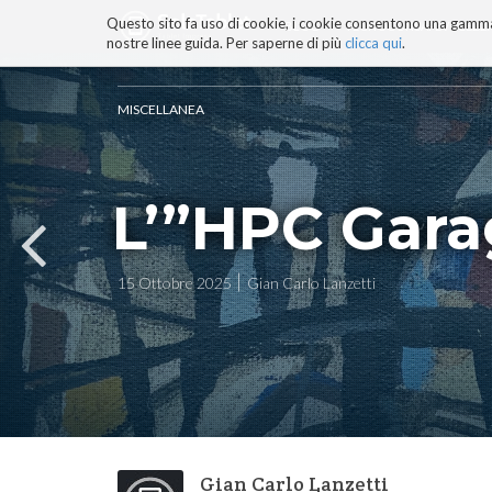
Questo sito fa uso di cookie, i cookie consentono una gamma di
BLOG
TECNOCONSAPEVOLEZZ
nostre linee guida. Per saperne di più
clicca qui
.
Salta
ai
contenuti.
MISCELLANEA
|
Salta
alla
navigazione
L’”HPC Gara
15 Ottobre 2025
Gian Carlo Lanzetti
Gian Carlo Lanzetti