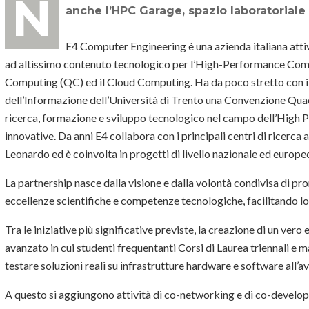
Nasce un polo di innovazione condivisa tra industria e ricerca: tra le iniziative,
anche l’HPC Garage, spazio laboratoriale
E4 Computer Engineering è una azienda italiana attiv
ad altissimo contenuto tecnologico per l’High-Performance Compu
Computing (QC) ed il Cloud Computing. Ha da poco stretto con il
dell’Informazione dell’Università di Trento una Convenzione Qua
ricerca, formazione e sviluppo tecnologico nel campo dell’High
innovative. Da anni E4 collabora con i principali centri di ricerca
Leonardo ed è coinvolta in progetti di livello nazionale ed euro
La partnership nasce dalla visione e dalla volontà condivisa di pr
eccellenze scientifiche e competenze
tecnologiche, facilitando l
Tra le iniziative più significative previste, la creazione di un vero 
avanzato in cui studenti frequentanti Corsi di Laurea triennali e 
testare soluzioni reali su infrastrutture hardware e software all’
A questo si aggiungono attività di co-networking e di co-developme