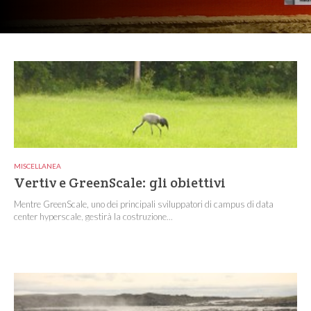
MISCELLANEA
Vertiv e GreenScale: gli obiettivi
Mentre GreenScale, uno dei principali sviluppatori di campus di data
center hyperscale, gestirà la costruzione...