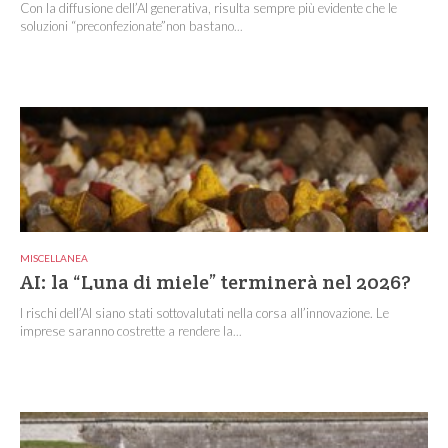
Con la diffusione dell’AI generativa, risulta sempre più evidente che le
soluzioni “preconfezionate”non bastano...
MISCELLANEA
AI: la “Luna di miele” terminerà nel 2026?
I rischi dell’AI siano stati sottovalutati nella corsa all’innovazione. Le
imprese saranno costrette a rendere la...