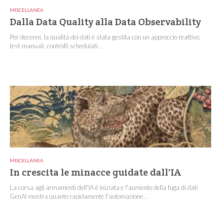
MISCELLANEA
Dalla Data Quality alla Data Observability
Per decenni, la qualità dei dati è stata gestita con un approccio reattivo:
test manuali, controlli schedulati...
MISCELLANEA
In crescita le minacce guidate dall'IA
La corsa agli armamenti dell'IA è iniziata e l'aumento della fuga di dati
GenAI mostra quanto rapidamente l'automazione...