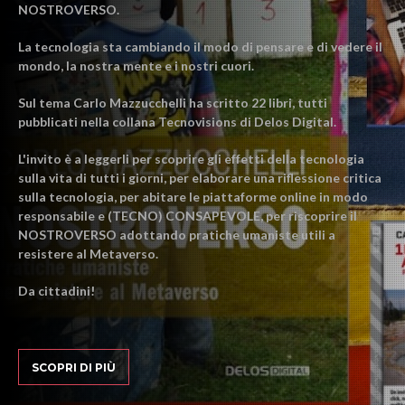
NOSTROVERSO.
La tecnologia sta cambiando il modo di pensare e di vedere il
mondo, la nostra mente e i nostri cuori.
Sul tema Carlo Mazzucchelli ha scritto 22 libri, tutti
pubblicati nella collana Tecnovisions di Delos Digital.
L'invito è a leggerli per scoprire gli effetti della tecnologia
sulla vita di tutti i giorni, per elaborare una riflessione critica
sulla tecnologia, per abitare le piattaforme online in modo
responsabile e (TECNO) CONSAPEVOLE, per riscoprire il
NOSTROVERSO adottando pratiche umaniste utili a
resistere al Metaverso.
Da cittadini!
SCOPRI DI PIÙ