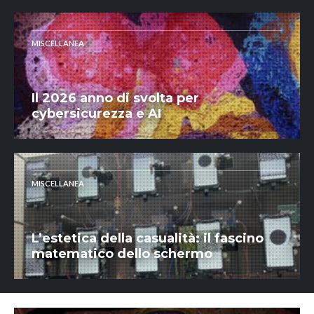
MISCELLANEA
Il 2026 anno di svolta per
cybersicurezza e AI
MISCELLANEA
L’estetica della casualità: il fascino
matematico dello schermo