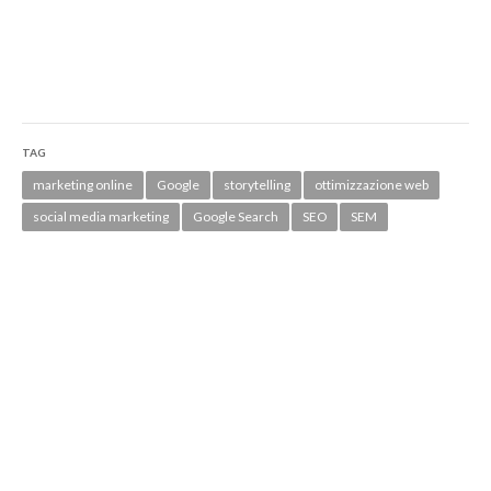
TAG
marketing online
Google
storytelling
ottimizzazione web
social media marketing
Google Search
SEO
SEM