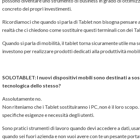
possono diventare uno strumento di business in grado di ottimizza
concreto dei propri investimenti.
Ricordiamoci che quando si parla di Tablet non bisogna pensare a
realtà che ci chiedono come sostituire questi terminali con dei Ta
Quando si parla di mobilità, il tablet torna sicuramente utile ma s
investono per realizzare prodotti dedicati alla produttività mobil
SOLOTABLET:
I nuovi dispositivi mobili sono destinati a so
tecnologica dello stesso?
Assolutamente no.
Non riteniamo che i Tablet sostituiranno i PC, non è il loro scopo.
specifiche esigenze e necessità degli utenti.
Sono pratici strumenti di lavoro quando devi accedere a dati, usar
quando sei fuori azienda e non vuoi avere con te un pesante portat