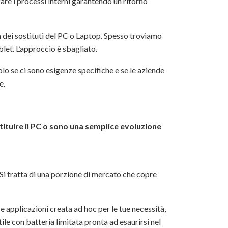
re i processi interni garantendo un ritorno
 dei sostituti del PC o Laptop. Spesso troviamo
blet. L’approccio è sbagliato.
olo se ci sono esigenze specifiche e se le aziende
e.
stituire il PC o sono una semplice evoluzione
 Si tratta di una porzione di mercato che copre
e applicazioni creata ad hoc per le tue necessità,
ile con batteria limitata pronta ad esaurirsi nel