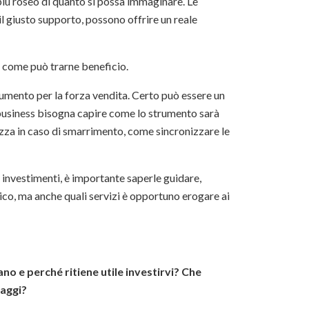
iù roseo di quanto si possa immaginare. Le
l giusto supporto, possono offrire un reale
 e come può trarne beneficio.
umento per la forza vendita. Certo può essere un
 business bisogna capire come lo strumento sarà
rezza in caso di smarrimento, come sincronizzare le
i investimenti, è importante saperle guidare,
ico, ma anche quali servizi è opportuno erogare ai
no e perché ritiene utile investirvi? Che
taggi?