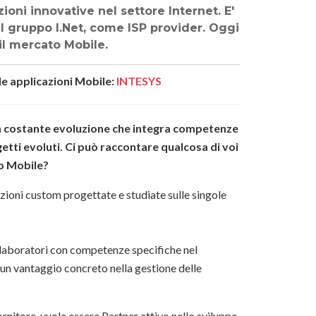
ni innovative nel settore Internet. E'
el gruppo I.Net, come ISP provider. Oggi
l mercato Mobile.
le applicazioni Mobile:
INTESYS
 costante evoluzione che integra competenze
tti evoluti. Ci può raccontare qualcosa di voi
to Mobile?
uzioni custom progettate e studiate sulle singole
ollaboratori con competenze specifiche nel
e un vantaggio concreto nella gestione delle
fornitore, vuole essere Partner attivo nello sviluppo