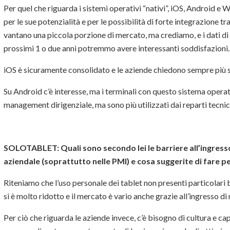
Per quel che riguarda i sistemi operativi “nativi”, iOS, Android e
per le sue potenzialità e per le possibilità di forte integrazione t
vantano una piccola porzione di mercato, ma crediamo, e i dati di 
prossimi 1 o due anni potremmo avere interessanti soddisfazioni.
iOS è sicuramente consolidato e le aziende chiedono sempre più s
Su Android c’è interesse, ma i terminali con questo sistema opera
management dirigenziale, ma sono più utilizzati dai reparti tecni
SOLOTABLET:
Quali sono secondo lei le barriere all’ingress
aziendale (soprattutto nelle PMI) e cosa suggerite di fare p
Riteniamo che l’uso personale dei tablet non presenti particolari b
si è molto ridotto e il mercato è vario anche grazie all’ingresso di
Per ciò che riguarda le aziende invece, c’è bisogno di cultura e ca