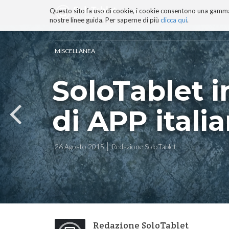
Questo sito fa uso di cookie, i cookie consentono una gamma di
BLOG
TECNOCONSAPEVOLEZZ
nostre linee guida. Per saperne di più
clicca qui
.
Salta
ai
contenuti.
MISCELLANEA
|
Salta
SoloTablet in
alla
navigazione
di APP italia
26 Agosto 2015
Redazione SoloTablet
Redazione SoloTablet