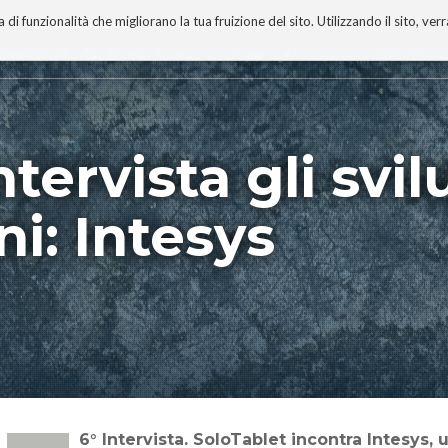
 funzionalità che migliorano la tua fruizione del sito. Utilizzando il sito, ver
A
TECNOBIBLIOGRAFIA
I MIEI LIBRI
PROGETTO
tervista gli svi
ni: Intesys