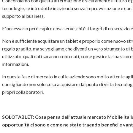
Concordiamo con questa affermazione e sicuramente il futuro è p
tecnologie, se introdotte in azienda senza improvvisazione e con i
supporto al business.
E’ necessario però capire cosa serve, chi è il target di un servizio
Non è sufficiente acquistare un tablet e proporlo come nuovo str
regalo gradito, ma se vogliamo che diventi un vero strumento di
utilizzato, quali dati saranno contenuti, come gestire la sua sicu
informazioni.
In questa fase di mercato in cui le aziende sono molto attente agl
consigliando non solo cosa acquistare dal punto di vista tecnolog
propri collaboratori.
SOLOTABLET:
Cosa pensa dell’attuale mercato Mobile italia
opportunità ci sono e come ne state traendo benefici e van