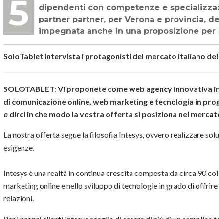
56° Intervista. SoloTablet incontra Intesys, una realtà imprenditoriale con oltre 90
dipendenti con competenze e specializzazio
partner partner, per Verona e provincia, d
impegnata anche in una proposizione per i
SoloTablet intervista i protagonisti del mercato italiano del
SOLOTABLET: Vi proponete come web agency innovativa in
di comunicazione online, web marketing e tecnologia in proge
e dirci in che modo la vostra offerta si posiziona nel merca
La nostra offerta segue la filosofia Intesys, ovvero realizzare sol
esigenze.
Intesys è una realtà in continua crescita composta da circa 90 c
marketing online e nello sviluppo di tecnologie in grado di offrir
relazioni.
Per i propri clienti Intesys sceglie di essere di più di un semplice 