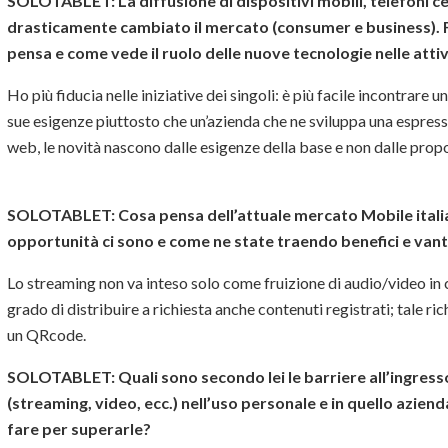
SOLOTABLET:
La diffusione di dispositivi mobili, telefoni 
drasticamente cambiato il mercato (consumer e business). Fa
pensa e come vede il ruolo delle nuove tecnologie nelle attiv
Ho più fiducia nelle iniziative dei singoli: è più facile incontrare 
sue esigenze piuttosto che un’azienda che ne sviluppa una espres
web, le novità nascono dalle esigenze della base e non dalle propo
SOLOTABLET:
Cosa pensa dell’attuale mercato Mobile italia
opportunità ci sono e come ne state traendo benefici e vanta
Lo streaming non va inteso solo come fruizione di audio/video in 
grado di distribuire a richiesta anche contenuti registrati; tale r
un QRcode.
SOLOTABLET:
Quali sono secondo lei le barriere all’ingress
(streaming, video, ecc.) nell’uso personale e in quello aziend
fare per superarle?