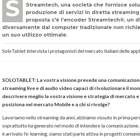
SoloTablet ha intervistato Marco Pasqualini, responsabile marketing di
Streamtech, una società che fornisce soluz
produzione di servizi in diretta streaming 
proposta c'è l’encoder Streamtech®, un di
diversamente dal computer tradizionale non rich
un suo utilizzo ottimale.
SoloTablet intervista i protagonisti del mercato italiani delle ap
SOLOTABLET:
La vostra visione prevede una comunicazione
streaming live e di audio video capaci di rivoluzionare il mo
descrivere meglio la vostra visione e strategia di mercato e
posiziona nel mercato Mobile e a chi si rivolge?
Lavoriamo nello streaming da anni, abbiamo vissuto in prima per
soprattutto ha generato nel modo di intendere la comunicazione. I
è arrivato l’e-learning, siamo stati parte attiva in progetti comunica