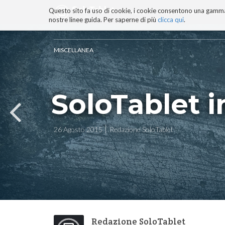
Questo sito fa uso di cookie, i cookie consentono una gamma di
BLOG
TECNOCONSAPEVOLEZZ
nostre linee guida. Per saperne di più
clicca qui
.
Salta
ai
contenuti.
MISCELLANEA
|
Salta
alla
navigazione
SoloTablet 
26 Agosto 2015
Redazione SoloTablet
Redazione SoloTablet