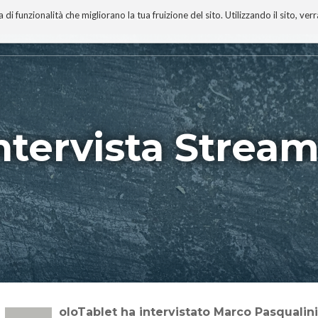
 funzionalità che migliorano la tua fruizione del sito. Utilizzando il sito, ver
A
TECNOBIBLIOGRAFIA
I MIEI LIBRI
PROGETTO
intervista Strea