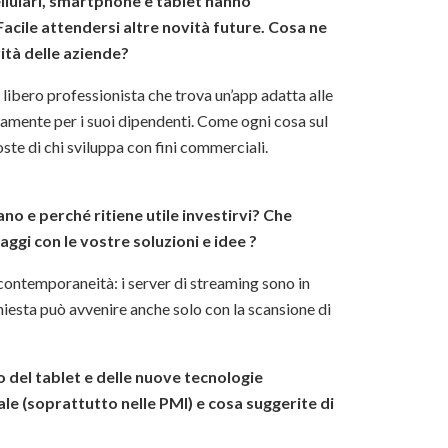
cellulari, smartphone e tablet hanno
cile attendersi altre novità future. Cosa ne
ità delle aziende?
un libero professionista che trova un’app adatta alle
samente per i suoi dipendenti. Come ogni cosa sul
ste di chi sviluppa con fini commerciali.
no e perché ritiene utile investirvi? Che
ggi con le vostre soluzioni e idee ?
contemporaneità: i server di streaming sono in
ichiesta può avvenire anche solo con la scansione di
o del tablet e delle nuove tecnologie
ale (soprattutto nelle PMI) e cosa suggerite di