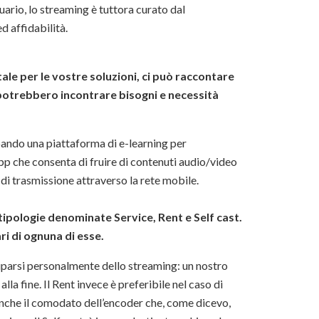
tuario, lo streaming è tuttora curato dal
d affidabilità.
ale per le vostre soluzioni, ci può raccontare
i potrebbero incontrare bisogni e necessità
ppando una piattaforma di e-learning per
pp che consenta di fruire di contenuti audio/video
di trasmissione attraverso la rete mobile.
 tipologie denominate Service, Rent e Self cast.
i di ognuna di esse.
uparsi personalmente dello streaming: un nostro
la fine. Il Rent invece è preferibile nel caso di
anche il comodato dell’encoder che, come dicevo,