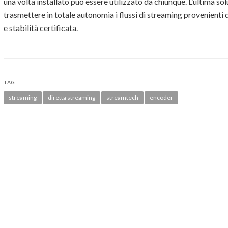
una volta installato può essere utilizzato da chiunque. L’ultima solu
trasmettere in totale autonomia i flussi di streaming provenienti 
e stabilità certificata.
TAG
streaming
diretta streaming
streamtech
encoder