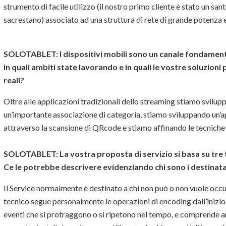
strumento di facile utilizzo (il nostro primo cliente è stato un san
sacrestano) associato ad una struttura di rete di grande potenza e
SOLOTABLET:
I dispositivi mobili sono un canale fondament
in quali ambiti state lavorando e in quali le vostre soluzion
reali?
Oltre alle applicazioni tradizionali dello streaming stiamo svilu
un’importante associazione di categoria, stiamo sviluppando un’a
attraverso la scansione di QRcode e stiamo affinando le tecniche 
SOLOTABLET:
La vostra proposta di servizio si basa su tre
Ce le potrebbe descrivere evidenziando chi sono i destinatar
Il Service normalmente è destinato a chi non può o non vuole occ
tecnico segue personalmente le operazioni di encoding dall’inizio al
eventi che si protraggono o si ripetono nel tempo, e comprende 