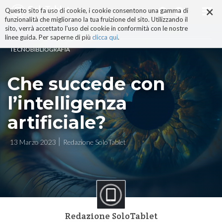
×
Salta
Questo sito fa uso di cookie, i cookie consentono una gamma di
ai
funzionalità che migliorano la tua fruizione del sito. Utilizzando il
contenuti.
sito, verrà accettato l'uso dei cookie in conformità con le nostre
|
linee guida. Per saperne di più
clicca qui
.
Salta
TECNOBIBLIOGRAFIA
alla
navigazione
Che succede con
l’intelligenza
artificiale?
13 Marzo 2023
Redazione SoloTablet
Redazione SoloTablet