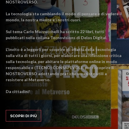
NOSTROVERSO.
La tecnologia sta cambiando il modo di pensare e di vedere il
mondo, la nostra mente e i nostri cuori.
Sul tema Carlo Mazzucchelli ha scritto 22 libri, tutti
pubblicati nella collana Tecnovisions di Delos Digital.
L'invito è a leggerli per scoprire gli effetti della tecnologia
sulla vita di tutti i giorni, per elaborare una riflessione critica
sulla tecnologia, per abitare le piattaforme online in modo
responsabile e (TECNO) CONSAPEVOLE, per riscoprire il
NOSTROVERSO adottando pratiche umaniste utili a
resistere al Metaverso.
Da cittadini!
SCOPRI DI PIÙ