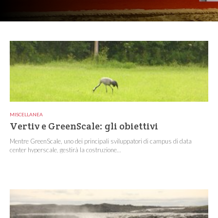
MISCELLANEA
Vertiv e GreenScale: gli obiettivi
Mentre GreenScale, uno dei principali sviluppatori di campus di data
center hyperscale, gestirà la costruzione...