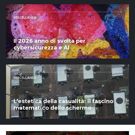
MISCELLANEA
Il 2026 anno di svolta per
cybersicurezza e AI
MISCELLANEA
L’estetica della casualità: il fascino
matematico dello schermo