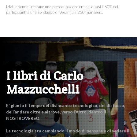
I dati aziendali restano una preoccupazione critica: quasi il 60% dei
partecipanti a una sondaggio di Veeam tra 250 manager...
I libri di Carlo
Mazzucchelli
E' giunto il tempo del disincanto tecnologico, del distacco,
dell’andare oltre e altrove, verso l’Altro, dentro il
NOSTROVERSO.
La tecnologia sta cambiando il modo di pensare e di vedere il