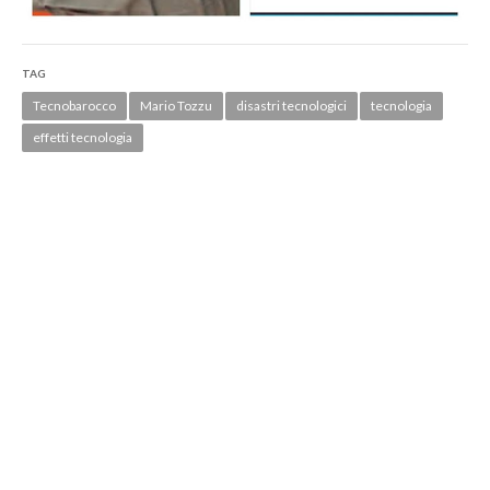
TAG
Tecnobarocco
Mario Tozzu
disastri tecnologici
tecnologia
effetti tecnologia