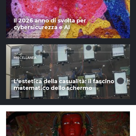
Il 2026 anno di svolta per
cybersicurezza e AI
MISCELLANEA
L’estetica della casualità: il fascino
matematico dello schermo