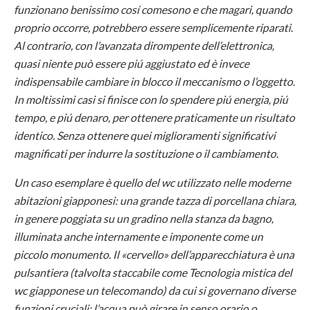
funzionano benissimo cosí comesono e che magari, quando
proprio occorre, potrebbero essere semplicemente riparati.
Al contrario, con l’avanzata dirompente dell’elettronica,
quasi niente può essere piú aggiustato ed è invece
indispensabile cambiare in blocco il meccanismo o l’oggetto.
In moltissimi casi si finisce con lo spendere piú energia, piú
tempo, e piú denaro, per ottenere praticamente un risultato
identico. Senza ottenere quei miglioramenti significativi
magnificati per indurre la sostituzione o il cambiamento.
Un caso esemplare è quello del wc utilizzato nelle moderne
abitazioni giapponesi: una grande tazza di porcellana chiara,
in genere poggiata su un gradino nella stanza da bagno,
illuminata anche internamente e imponente come un
piccolo monumento. Il «cervello» dell’apparecchiatura è una
pulsantiera (talvolta staccabile come Tecnologia mistica del
wc giapponese un telecomando) da cui si governano diverse
funzioni cruciali: l’acqua può girare in senso orario o