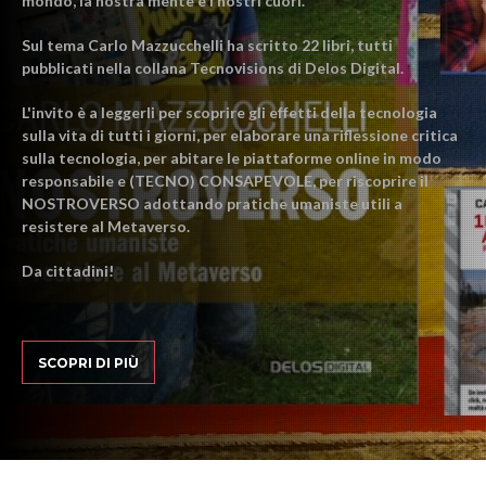
mondo, la nostra mente e i nostri cuori.
Sul tema Carlo Mazzucchelli ha scritto 22 libri, tutti
pubblicati nella collana Tecnovisions di Delos Digital.
L'invito è a leggerli per scoprire gli effetti della tecnologia
sulla vita di tutti i giorni, per elaborare una riflessione critica
sulla tecnologia, per abitare le piattaforme online in modo
responsabile e (TECNO) CONSAPEVOLE, per riscoprire il
NOSTROVERSO adottando pratiche umaniste utili a
resistere al Metaverso.
Da cittadini!
SCOPRI DI PIÙ