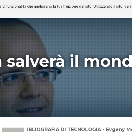
 funzionalità che migliorano la tua fruizione del sito. Utilizzando il sito, ver
A
TECNOBIBLIOGRAFIA
I MIEI LIBRI
PROGETTO
 salverà il mon