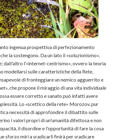
anto ingenua prospettiva di perfezionamento
i che la sostengono. Da un lato il «soluzionismo»,
; dall'altro l'«internet-centrismo», ovvero la teoria
no modellarsi sulle caratteristiche della Rete,
onsapevole di fronteggiare un nemico agguerrito e
t», che propone il miraggio di una vita individuale
o possa essere corretto e sanato può infatti avere
mplessità. Lo «scettico della rete» Morozov, pur
ica necessità di approfondire il dibattito sulle
rino i valori propri di un'umanità difettosa e non
pacità, il disordine e l'opportunità di fare la cosa
e sforzo miri a sradicarli finirà per sradicare