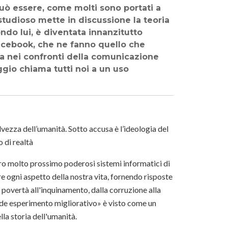
può essere, come molti sono portati a
 studioso mette in discussione la teoria
ondo lui, è diventata innanzitutto
acebook, che ne fanno quello che
uta nei confronti della comunicazione
ggio chiama tutti noi a un uso
alvezza dell’umanità. Sotto accusa è l’ideologia del
 di realtà
uturo molto prossimo poderosi sistemi informatici di
e ogni aspetto della nostra vita, fornendo risposte
a povertà all'inquinamento, dalla corruzione alla
ande esperimento migliorativo» è visto come un
lla storia dell'umanità.