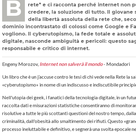
BIBLIOGRAFIA DI TECNOLOGIA - Evgeny Morozov esplora il "lato oscuro della
rete" e ci racconta perché internet non 
credere, la soluzione di tutto. Il giovane
della libertà assoluta della rete che, sec
dominio incontrastato di colossi come Google e F
vogliono. Il cyberutopismo, la fede totale e assol
digitale, nasconde ambiguità e pericoli: questo sa
responsabile e critico di internet.
Engeny Morozov,
Internet non salverà il mondo
- Mondadori
Un libro che è un j’accuse contro le tesi di chi vede nella Rete la s
«cyberutopismo» in nome di un indiscusso e indiscutibile principio
Nell'utopia dei geek, i fanatici della tecnologia digitale, in un f
raccolta dati e misurazioni statistiche consentiranno di monitorar
risolutive a tutte le più scottanti questioni del nostro tempo, dall
criminalità, dall'obesità allo smaltimento dei rifiuti. Questo «gr
processo ineluttabile e definitivo, e segnerà una svolta epocale ne