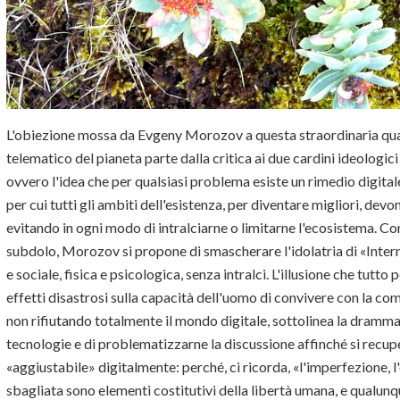
L'obiezione mossa da Evgeny Morozov a questa straordinaria qu
telematico del pianeta parte dalla critica ai due cardini ideologic
ovvero l'idea che per qualsiasi problema esiste un rimedio digitale
per cui tutti gli ambiti dell'esistenza, per diventare migliori, devo
evitando in ogni modo di intralciarne o limitarne l'ecosistema. C
subdolo, Morozov si propone di smascherare l'idolatria di «Interne
e sociale, fisica e psicologica, senza intralci. L'illusione che tutt
effetti disastrosi sulla capacità dell'uomo di convivere con la co
non rifiutando totalmente il mondo digitale, sottolinea la drammat
tecnologie e di problematizzarne la discussione affinché si recupe
«aggiustabile» digitalmente: perché, ci ricorda, «l'imperfezione, l'o
sbagliata sono elementi costitutivi della libertà umana, e qualunqu