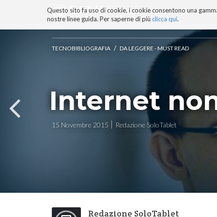
Questo sito fa uso di cookie, i cookie consentono una gamma di
BLOG
TECNOCONSAPEVOLEZZ
nostre linee guida. Per saperne di più
clicca qui
.
Salta
ai
contenuti.
/
TECNOBIBLIOGRAFIA
DA LEGGERE - MUST READ
|
Salta
alla
navigazione
Internet non
15 Novembre 2015
Redazione SoloTablet
Redazione SoloTablet