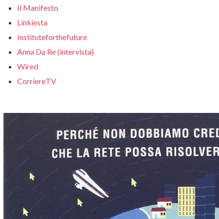
Il Manifesto
Linkiesta
Instituteforthefuture
Anna Da Re (intervista)
Wired
CorriereTV