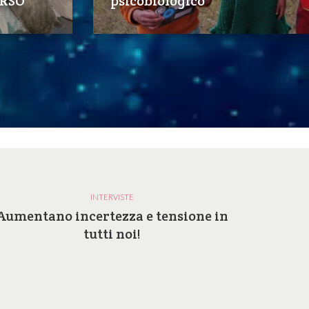
RSO
psicobiologico
INTERVISTE
Aumentano incertezza e tensione in
Perc
tutti noi!