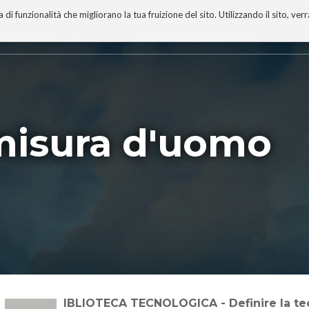
 funzionalità che migliorano la tua fruizione del sito. Utilizzando il sito, ver
A
TECNOBIBLIOGRAFIA
I MIEI LIBRI
PROGETTO
misura d'uomo