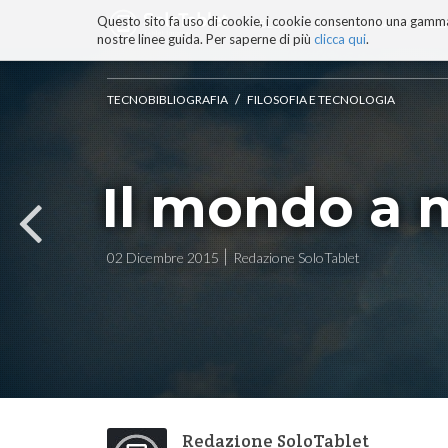
Questo sito fa uso di cookie, i cookie consentono una gamma di
BLOG
TECNOCONSAPEVOLEZZ
nostre linee guida. Per saperne di più
clicca qui
.
Salta
ai
contenuti.
/
TECNOBIBLIOGRAFIA
FILOSOFIA E TECNOLOGIA
|
Salta
alla
navigazione
Il mondo a 
02 Dicembre 2015
Redazione SoloTablet
Redazione SoloTablet