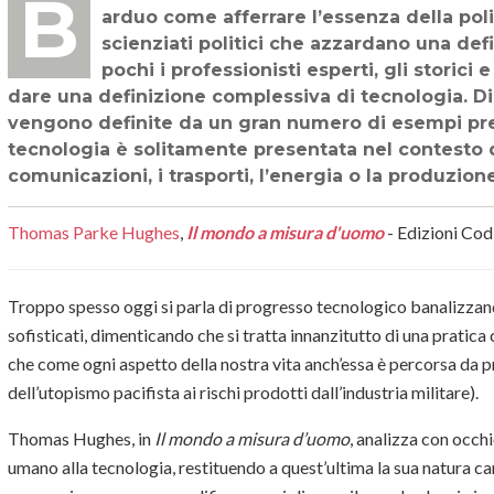
BIBLIOTECA TECNOLOGICA - Definire la tecnologia in tutta la sua complessità è
arduo come afferrare l’essenza della politi
scienziati politici che azzardano una def
pochi i professionisti esperti, gli storici 
dare una definizione complessiva di tecnologia. Di s
vengono definite da un gran numero di esempi pres
tecnologia è solitamente presentata nel contesto 
comunicazioni, i trasporti, l’energia o la produzione
Thomas Parke Hughes
,
Il mondo a misura d'uomo
- Edizioni Cod
Troppo spesso oggi si parla di progresso tecnologico banalizzan
sofisticati, dimenticando che si tratta innanzitutto di una prati
che come ogni aspetto della nostra vita anch’essa è percorsa da p
dell’utopismo pacifista ai rischi prodotti dall’industria militare).
Thomas Hughes, in
Il mondo a misura d’uomo
, analizza con occh
umano alla tecnologia, restituendo a quest’ultima la sua natura cari