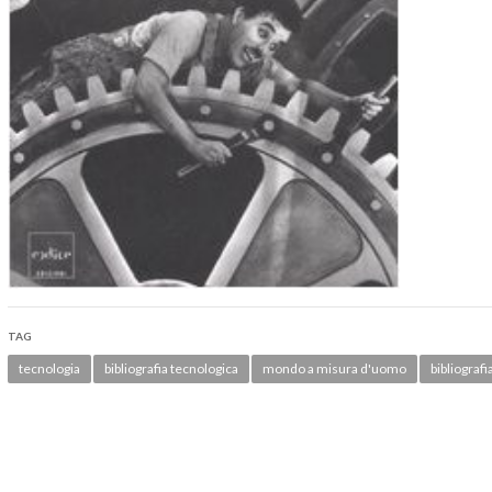
TAG
tecnologia
bibliografia tecnologica
mondo a misura d'uomo
bibliografi