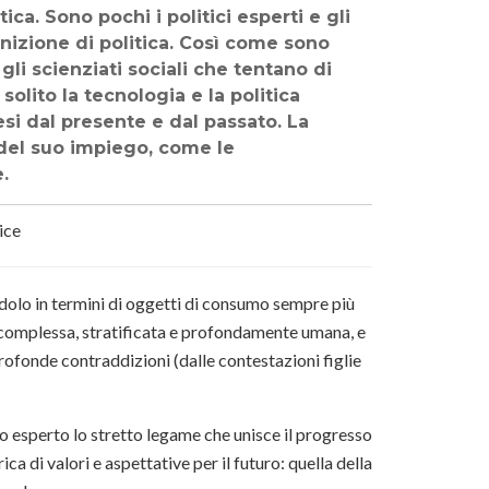
ca. Sono pochi i politici esperti e gli
inizione di politica. Così come sono
e gli scienziati sociali che tentano di
olito la tecnologia e la politica
i dal presente e dal passato. La
del suo impiego, come le
.
ice
dolo in termini di oggetti di consumo sempre più
ca complessa, stratificata e profondamente umana, e
rofonde contraddizioni (dalle contestazioni figlie
io esperto lo stretto legame che unisce il progresso
ca di valori e aspettative per il futuro: quella della