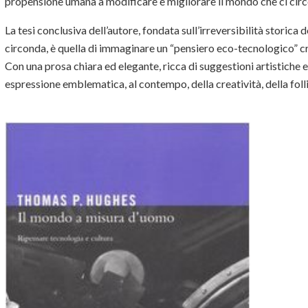
propensione umana a modificare e migliorare il mondo che ci cir
La tesi conclusiva dell’autore, fondata sull’irreversibilità storic
circonda, è quella di immaginare un “pensiero eco-tecnologico” cri
Con una prosa chiara ed elegante, ricca di suggestioni artistiche 
espressione emblematica, al contempo, della creatività, della folli