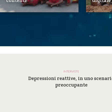
contenti!
digitale
INTERVISTE
a e le
Depressioni reattive, in uno scenari
ilosofia
preoccupante