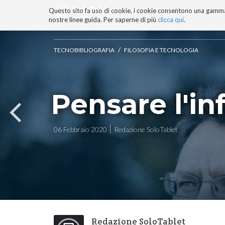
Questo sito fa uso di cookie, i cookie consentono una gamma di
BLOG
TECNOCONSAPEVOLEZZ
nostre linee guida. Per saperne di più
clicca qui
.
Salta
ai
contenuti.
/
TECNOBIBLIOGRAFIA
FILOSOFIA E TECNOLOGIA
|
Salta
alla
navigazione
Pensare l'in
06 Febbraio 2020
Redazione SoloTablet
Redazione SoloTablet