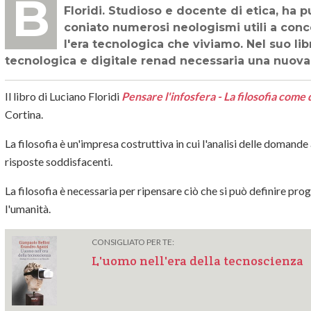
BIBLIOTECA TECNOLOGICA - Ultimo libro (2020) del filosofo dell'etica Luciano
Floridi. Studioso e docente di etica, ha p
coniato numerosi neologismi utili a con
l'era tecnologica che viviamo. Nel suo lib
tecnologica e digitale renad necessaria una nuova f
Il libro di Luciano Floridi
Pensare l'infosfera - La filosofia come
Cortina.
La filosofia è un'impresa costruttiva in cui l'analisi delle domande 
risposte soddisfacenti.
La filosofia è necessaria per ripensare ciò che si può definire pr
l'umanità.
CONSIGLIATO PER TE:
L'uomo nell'era della tecnoscienza