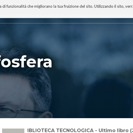
 funzionalità che migliorano la tua fruizione del sito. Utilizzando il sito, ver
A
TECNOBIBLIOGRAFIA
I MIEI LIBRI
PROGETTO
fosfera