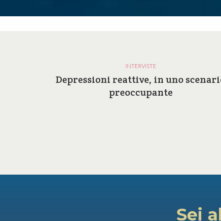
INTERVISTE
a e le
Depressioni reattive, in uno scenari
ilosofia
preoccupante
Sei a