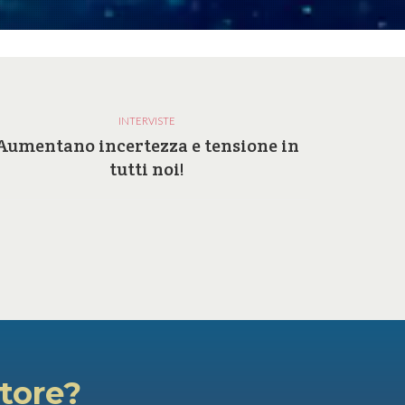
INTERVISTE
Aumentano incertezza e tensione in
Perc
tutti noi!
atore?