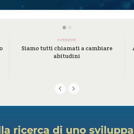
INTERVISTE
o
Siamo tutti chiamati a cambiare
abitudini
lla ricerca di uno svilupp