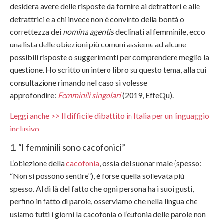
desidera avere delle risposte da fornire ai detrattori e alle
detrattrici e a chi invece non è convinto della bontà o
correttezza dei
nomina agentis
declinati al femminile, ecco
una lista delle obiezioni più comuni assieme ad alcune
possibili risposte o suggerimenti per comprendere meglio la
questione. Ho scritto un intero libro su questo tema, alla cui
consultazione rimando nel caso si volesse
approfondire:
Femminili singolari
(2019, EffeQu).
Leggi anche >> Il difficile dibattito in Italia per un linguaggio
inclusivo
1. “I femminili sono cacofonici”
L’obiezione della
cacofonia
, ossia del suonar male (spesso:
“Non si possono sentire”), è forse quella sollevata più
spesso. Al di là del fatto che ogni persona ha i suoi gusti,
perfino in fatto di parole, osserviamo che nella lingua che
usiamo tutti i giorni la cacofonia o l’eufonia delle parole non