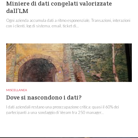
Miniere di dati congelati valorizzate
dall’LM
Ogni azienda accumula dati a ritmo esponenziale. Transazioni, interazioni
con i clienti, log di sistema, email, ticket di...
MISCELLANEA
Dove si nascondono i dati?
I dati aziendali restano una preoccupazione critica: quasi il 60% dei
partecipanti a una sondaggio di Veeam tra 250 manager...