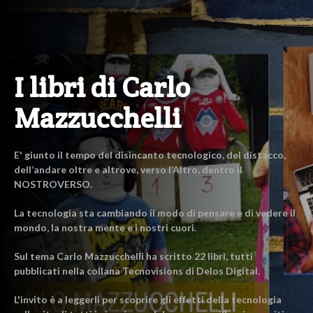
I libri di Carlo
Mazzucchelli
E' giunto il tempo del disincanto tecnologico, del distacco,
dell’andare oltre e altrove, verso l’Altro, dentro il
NOSTROVERSO.
La tecnologia sta cambiando il modo di pensare e di vedere il
mondo, la nostra mente e i nostri cuori.
Sul tema Carlo Mazzucchelli ha scritto 22 libri, tutti
pubblicati nella collana Tecnovisions di Delos Digital.
L'invito è a leggerli per scoprire gli effetti della tecnologia