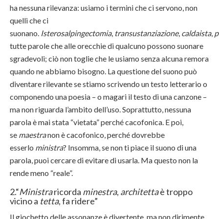
ha nessuna rilevanza: usiamo i termini che ci servono, non
quelli che ci
suonano.
Isterosalpingectomia
,
transustanziazione
,
caldaista
,
p
tutte parole che alle orecchie di qualcuno possono suonare
sgradevoli; ciò non toglie che le usiamo senza alcuna remora
quando ne abbiamo bisogno. La questione del suono può
diventare rilevante se stiamo scrivendo un testo letterario o
componendo una poesia – o magari il testo di una canzone –
ma non riguarda l’ambito dell’uso. Soprattutto, nessuna
parola è mai stata “vietata” perché cacofonica. E poi,
se
maestra
non è cacofonico, perché dovrebbe
esserlo
ministra
? Insomma, se non ti piace il suono di una
parola, puoi cercare di evitare di usarla. Ma questo non la
rende meno “reale”.
2.“
Ministra
ricorda
minestra
,
architetta
è troppo
vicino a
tetta
, fa ridere”
Il giochetto delle assonanze è divertente, ma non dirimente.