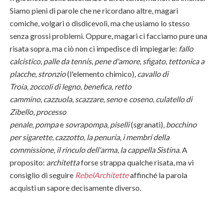
Siamo pieni di parole che ne ricordano altre, magari
comiche, volgari o disdicevoli, ma che usiamo lo stesso
senza grossi problemi. Oppure, magari ci facciamo pure una
risata sopra, ma ciò non ci impedisce di impiegarle:
fallo
calcistico
,
palle da tennis
,
pene d'amore
,
sfigato
,
tettonica a
placche
,
stronzio
(l'elemento chimico),
cavallo di
Troia
,
zoccoli di legno
,
benefica
,
retto
cammino
,
cazzuola
,
scazzare
,
seno
e
coseno
,
culatello di
Zibello
,
processo
penale
,
pompa
e
sovrapompa
,
piselli
(sgranati),
bocchino
per sigarette
,
cazzotto
,
la penuria
,
i membri della
commissione
,
il rinculo dell'arma
,
la cappella Sistina
. A
proposito:
architetta
forse strappa qualche risata, ma vi
consiglio di seguire
RebelArchitette
affinché la parola
acquisti un sapore decisamente diverso.