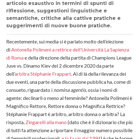
articolo esaustivo in termini di spunti di
riflessione, suggestioni linguistiche e
semantiche, critiche alla cattive pratiche e
suggerimenti di nuove buone pratiche.
Recentemente, sui media si è parlato molto dell’elezione
di
Antonella Polimeni a rettrice dell’Università La Sapienza
di Roma
e della direzione della partita di Champions League
Juve vs. Dinamo Kiev del 2 dicembre 2020 da parte
dell’
arbitra Stéphanie Frappart
. Al di là della rilevanza dei
due eventi, una parte della discussione pubblica ha, come di
consueto, riguardato i
nomina agentis
, ossia i nomi di
agente: declinarli o meno al femminile? Antonella Polimeni è
Magnifico Rettore, Rettore donna o Magnifica Rettrice?
Stéphanie Frappart è arbitro, arbitro donna o arbitra? La
risposta,
Zingarelli alla mano
(dato che è il dizionario che più
di tutti fa attenzione a riportare il maggior numero possibile
di femminili professionali,
e lo fa sin dal 1994
) è che le forme