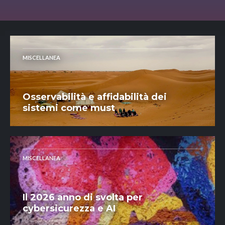
MISCELLANEA
Osservabilità e affidabilità dei
sistemi come must
MISCELLANEA
Il 2026 anno di svolta per
cybersicurezza e AI