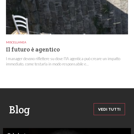
MISCELLANEA
Il futuro è agentico
I manager devono riflettere su dove l'IA agentica può creare un impatto
immediato, come testarla in modo responsabile e...
Blog
VEDI TUTTI