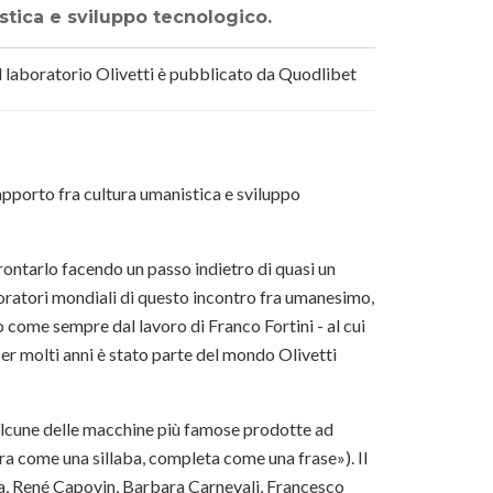
istica e sviluppo tecnologico.
Il laboratorio Olivetti è pubblicato da Quodlibet
apporto fra cultura umanistica e sviluppo
ontarlo facendo un passo indietro di quasi un
boratori mondiali di questo incontro fra umanesimo,
do come sempre dal lavoro di Franco Fortini - al cui
er molti anni è stato parte del mondo Olivetti
d alcune delle macchine più famose prodotte ad
era come una sillaba, completa come una frase»). Il
ila, René Capovin, Barbara Carnevali, Francesco