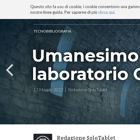
Questo sito fa uso di cookie, i cookie consentono una gamma di
BLOG
TECNOCONSAPEVOLEZZ
nostre linee guida. Per saperne di più
clicca qui
.
Salta
ai
contenuti.
TECNOBIBLIOGRAFIA
|
Salta
Umanesimo e
alla
navigazione
laboratorio O
11 Maggio 2022
Redazione SoloTablet
Redazione SoloTablet