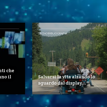
TECNOBIBLIOGRAFIA
nti che
no il
Salvarsi la vita alzando lo
sguardo dal display...