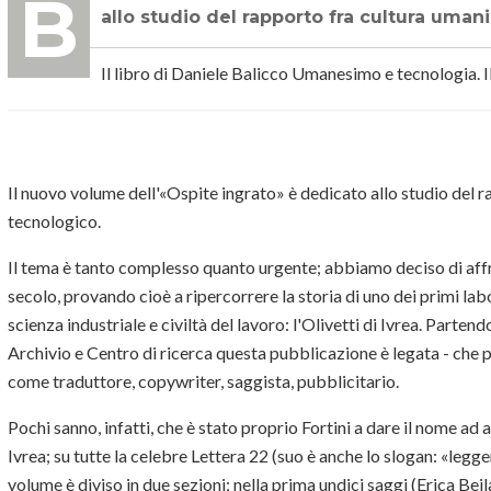
BIBLIOTECA TECNOLOGICA - Il nuovo volume dell'«Ospite ingrato» è dedicato
allo studio del rapporto fra cultura uman
Il libro di Daniele Balicco Umanesimo e tecnologia. 
Il nuovo volume dell'«Ospite ingrato» è dedicato allo studio del r
tecnologico.
Il tema è tanto complesso quanto urgente; abbiamo deciso di affr
secolo, provando cioè a ripercorrere la storia di uno dei primi la
scienza industriale e civiltà del lavoro: l'Olivetti di Ivrea. Parten
Archivio e Centro di ricerca questa pubblicazione è legata - che p
come traduttore, copywriter, saggista, pubblicitario.
Pochi sanno, infatti, che è stato proprio Fortini a dare il nome a
Ivrea; su tutte la celebre Lettera 22 (suo è anche lo slogan: «legg
volume è diviso in due sezioni; nella prima undici saggi (Erica Be