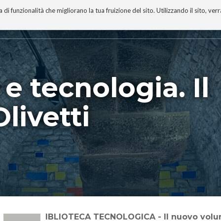
 funzionalità che migliorano la tua fruizione del sito. Utilizzando il sito, ver
A
TECNOBIBLIOGRAFIA
I MIEI LIBRI
PROGETTO
 tecnologia. Il
livetti