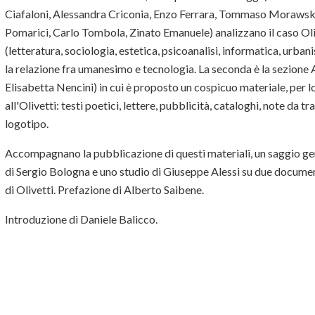
Ciafaloni, Alessandra Criconia, Enzo Ferrara, Tommaso Morawsky,
Pomarici, Carlo Tombola, Zinato Emanuele) analizzano il caso Ol
(letteratura, sociologia, estetica, psicoanalisi, informatica, urban
la relazione fra umanesimo e tecnologia. La seconda è la sezione 
Elisabetta Nencini) in cui è proposto un cospicuo materiale, per lo 
all'Olivetti: testi poetici, lettere, pubblicità, cataloghi, note da tr
logotipo.
Accompagnano la pubblicazione di questi materiali, un saggio gen
di Sergio Bologna e uno studio di Giuseppe Alessi su due document
di Olivetti. Prefazione di Alberto Saibene.
Introduzione di Daniele Balicco.